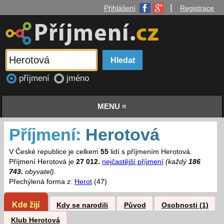
|
Přihlášení
Registrace
příjmení
jméno
MENU ≡
Příjmení:
Herotová
V České republice je celkem
55
lidí s příjmením Herotová.
Příjmení Herotová je
27 012.
nejčastější příjmení
(každý
186
743.
obyvatel)
.
Přechýlená forma z:
Herot
(47)
Kde žijí
Kdy se narodili
Původ
Osobnosti (1)
Klub Herotová