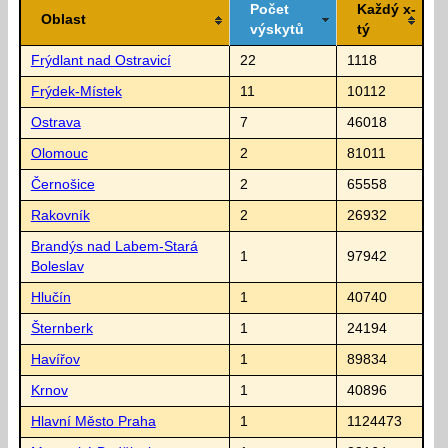
Počet
Každý x-
Oblast
výskytů
tý
Frýdlant nad Ostravicí
22
1118
Frýdek-Místek
11
10112
Ostrava
7
46018
Olomouc
2
81011
Černošice
2
65558
Rakovník
2
26932
Brandýs nad Labem-Stará
1
97942
Boleslav
Hlučín
1
40740
Šternberk
1
24194
Havířov
1
89834
Krnov
1
40896
Hlavní Město Praha
1
1124473