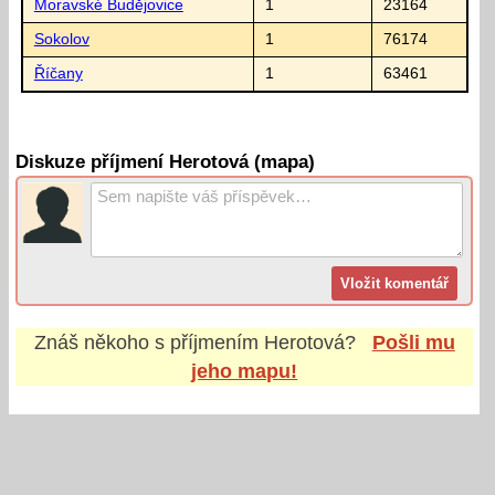
Moravské Budějovice
1
23164
Sokolov
1
76174
Říčany
1
63461
Diskuze příjmení Herotová (mapa)
Znáš někoho s příjmením
Herotová
?
Pošli mu
jeho mapu!