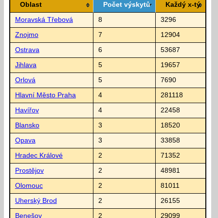
Oblast
Počet výskytů
Každý x-tý
Moravská Třebová
8
3296
Znojmo
7
12904
Ostrava
6
53687
Jihlava
5
19657
Orlová
5
7690
Hlavní Město Praha
4
281118
Havířov
4
22458
Blansko
3
18520
Opava
3
33858
Hradec Králové
2
71352
Prostějov
2
48981
Olomouc
2
81011
Uherský Brod
2
26155
Benešov
2
29099