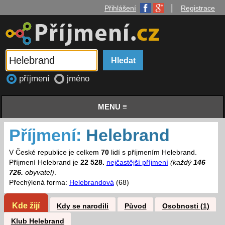
|
Přihlášení
Registrace
příjmení
jméno
MENU ≡
Příjmení:
Helebrand
V České republice je celkem
70
lidí s příjmením Helebrand.
Příjmení Helebrand je
22 528.
nejčastější příjmení
(každý
146
726.
obyvatel)
.
Přechýlená forma:
Helebrandová
(68)
Kde žijí
Kdy se narodili
Původ
Osobnosti (1)
Klub Helebrand