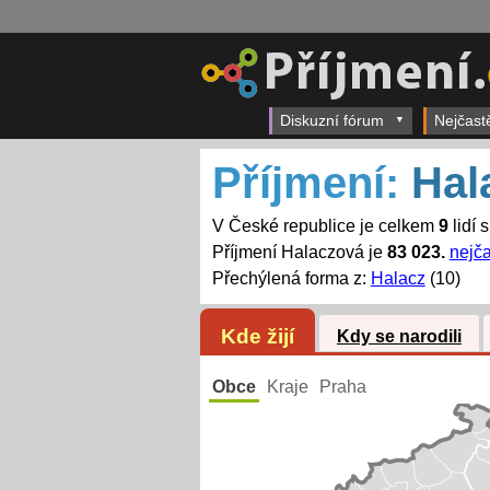
Diskuzní fórum
Nejčast
Příjmení:
Hal
V České republice je celkem
9
lidí 
Příjmení Halaczová je
83 023.
nejča
Přechýlená forma z:
Halacz
(10)
Kde žijí
Kdy se narodili
Obce
Kraje
Praha