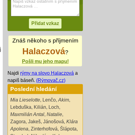
Znáš někoho s příjmením
Halaczová
?
Pošli mu jeho mapu!
Najdi
rýmy na slovo Halaczová
a
napiš báseň.
(Rýmovač.cz)
Poslední hledání
Mia Lieselotte
,
Lenčo
,
Akim
,
Lebduška
,
Kilián
,
Loch
,
Maxmilián Antal
,
Natalie
,
Zagora
,
Jakeš
,
Jánošová
,
Klára
Apolena
,
Zinterhofová
,
Šlápota
,