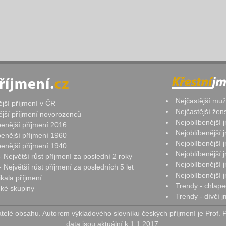
Nejčastější mu
ější příjmení v ČR
Nejčastější že
ější příjmení novorozenců
Nejoblíbenější
benější příjmení 2016
Nejoblíbenější
benější příjmení 1960
Nejoblíbenější
benější příjmení 1940
Nejoblíbenější
- Největší růst příjmení za poslední 2 roky
Nejoblíbenější
 Největší růst příjmení za posledních 5 let
Nejoblíbenější
ikala příjmení
Trendy - chlape
ké skupiny
Trendy - dívčí 
elé obsahu. Autorem výkladového slovníku českých příjmení je Prof. 
data jsou aktuální k 1.1.2017.