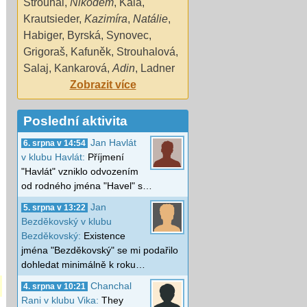
Strouhal
,
Nikodém
,
Kala
,
Krautsieder
,
Kazimíra
,
Natálie
,
Habiger
,
Byrská
,
Synovec
,
Grigoraš
,
Kafuněk
,
Strouhalová
,
Salaj
,
Kankarová
,
Adin
,
Ladner
Zobrazit více
Poslední aktivita
Jan Havlát
6. srpna v 14:54
v klubu Havlát:
Příjmení
"Havlát" vzniklo odvozením
od rodného jména "Havel" s…
Jan
5. srpna v 13:22
Bezděkovský v klubu
Bezděkovský:
Existence
jména "Bezděkovský" se mi podařilo
dohledat minimálně k roku…
Chanchal
4. srpna v 10:21
Rani v klubu Vika:
They