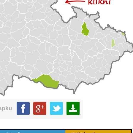
mapku