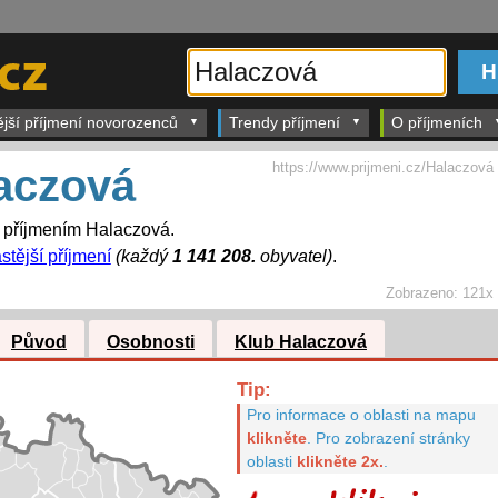
ější příjmení novorozenců
Trendy příjmení
O příjmeních
https://www.prijmeni.cz/Halaczová
aczová
s příjmením Halaczová.
stější příjmení
(každý
1 141 208.
obyvatel)
.
Zobrazeno:
121x
Původ
Osobnosti
Klub Halaczová
Tip:
Pro informace o oblasti na mapu
klikněte
.
Pro zobrazení stránky
oblasti
klikněte 2x.
.