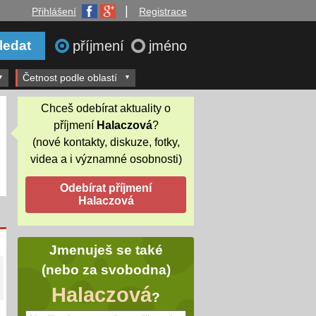
|
Přihlášení
Registrace
příjmení
jméno
Četnost podle oblastí
Chceš odebírat aktuality o
příjmení
Halaczová
?
(nové kontakty, diskuze, fotky,
videa a i významné osobnosti)
Jmenuješ se také
(nebo za svobodna)
Halaczová
?