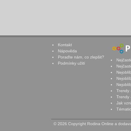
Kontakt
Nápověda
Poraďte nám, co zlepšit?
Nejčast
Podmínky užití
Nejčast
Nejoblí
Nejoblí
Nejoblí
Trendy 
Trendy -
Jak vzn
Tématic
© 2026 Copyright Rodina Online a dodavat