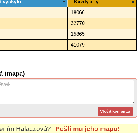
t výskytů
Každý x-tý
18066
32770
15865
41079
á (mapa)
mením
Halaczová
?
Pošli mu jeho mapu!