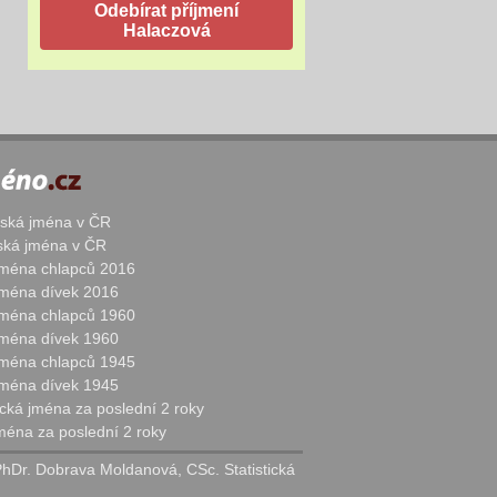
žská jména v ČR
nská jména v ČR
 jména chlapců 2016
 jména dívek 2016
 jména chlapců 1960
 jména dívek 1960
 jména chlapců 1945
 jména dívek 1945
cká jména za poslední 2 roky
jména za poslední 2 roky
PhDr. Dobrava Moldanová, CSc. Statistická