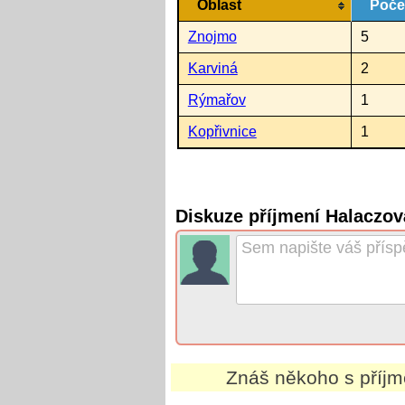
Oblast
Poče
Znojmo
5
Karviná
2
Rýmařov
1
Kopřivnice
1
Diskuze příjmení Halaczov
Znáš někoho s příj