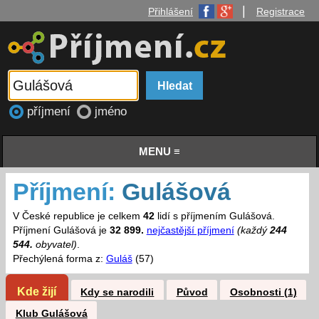
|
Přihlášení
Registrace
příjmení
jméno
MENU ≡
Příjmení:
Gulášová
V České republice je celkem
42
lidí s příjmením Gulášová.
Příjmení Gulášová je
32 899.
nejčastější příjmení
(každý
244
544.
obyvatel)
.
Přechýlená forma z:
Guláš
(57)
Kde žijí
Kdy se narodili
Původ
Osobnosti (1)
Klub Gulášová