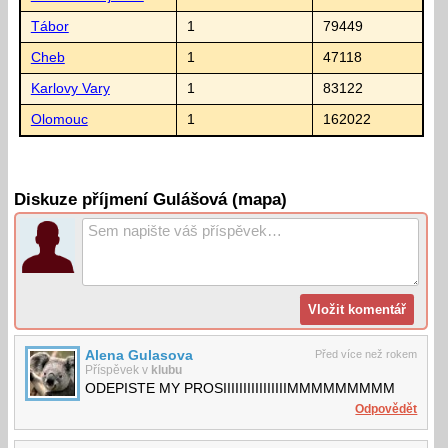
Tábor
1
79449
Cheb
1
47118
Karlovy Vary
1
83122
Olomouc
1
162022
Diskuze příjmení Gulášová (mapa)
Alena Gulasova
Před více než rokem
Příspěvek v
klubu
ODEPISTE MY PROSIIIIIIIIIIIIIIIIMMMMMMMMM
Odpovědět