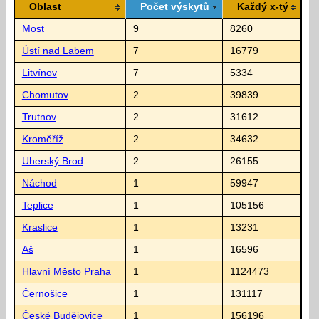
Oblast
Počet výskytů
Každý x-tý
Most
9
8260
Ústí nad Labem
7
16779
Litvínov
7
5334
Chomutov
2
39839
Trutnov
2
31612
Kroměříž
2
34632
Uherský Brod
2
26155
Náchod
1
59947
Teplice
1
105156
Kraslice
1
13231
Aš
1
16596
Hlavní Město Praha
1
1124473
Černošice
1
131117
České Budějovice
1
156196