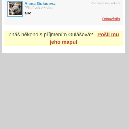
Alena Gulasova
Před více než rokem
Příspěvek v
klubu
ano
Odpovědět
Znáš někoho s příjmením
Gulášová
?
Pošli mu
jeho mapu!