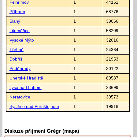
Pelhřimov
1
44151
Příbram
1
68776
Slaný
1
39066
Litoměřice
1
58209
Vysoké Mýto
1
32016
Třeboň
1
24364
Dobříš
1
21953
Poděbrady
1
30122
Uherské Hradiště
1
89587
Lysá nad Labem
1
23699
Neratovice
1
30573
Bystřice nad Pernštejnem
1
19918
Diskuze příjmení Grégr (mapa)