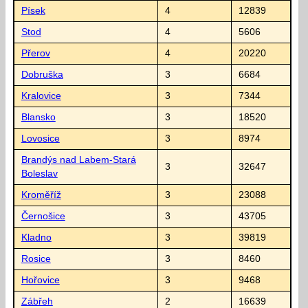
Písek
4
12839
Stod
4
5606
Přerov
4
20220
Dobruška
3
6684
Kralovice
3
7344
Blansko
3
18520
Lovosice
3
8974
Brandýs nad Labem-Stará
3
32647
Boleslav
Kroměříž
3
23088
Černošice
3
43705
Kladno
3
39819
Rosice
3
8460
Hořovice
3
9468
Zábřeh
2
16639