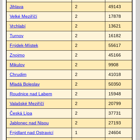
Jihlava
2
49143
Velké Meziříčí
2
17878
Vrchlabí
2
13621
Turnov
2
16182
Frýdek-Místek
2
55617
Znojmo
2
45166
Mikulov
2
9908
Chrudim
2
41018
Mladá Boleslav
2
50350
Roudnice nad Labem
2
15948
Valašské Meziříčí
2
20799
Česká Lípa
2
37731
Jablonec nad Nisou
2
27193
Frýdlant nad Ostravicí
1
24604