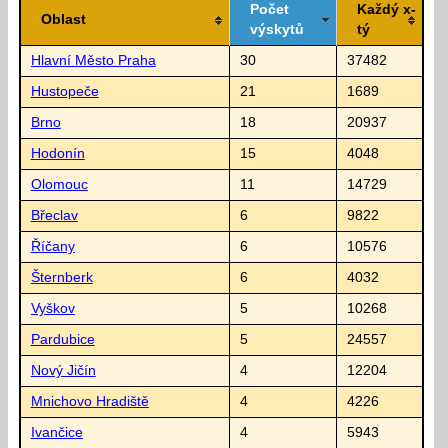
Počet
Každý x-
Oblast
výskytů
tý
Hlavní Město Praha
30
37482
Hustopeče
21
1689
Brno
18
20937
Hodonín
15
4048
Olomouc
11
14729
Břeclav
6
9822
Říčany
6
10576
Šternberk
6
4032
Vyškov
5
10268
Pardubice
5
24557
Nový Jičín
4
12204
Mnichovo Hradiště
4
4226
Ivančice
4
5943