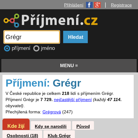
|
Přihlášení
Registrace
příjmení
jméno
MENU ≡
Příjmení:
Grégr
V České republice je celkem
218
lidí s příjmením Grégr.
Příjmení Grégr je
7 729.
nejčastější příjmení
(každý
47 114.
obyvatel)
.
Přechýlená forma:
Grégrová
(247)
Kde žijí
Kdy se narodili
Původ
Osobnosti (18)
Klub Grégr