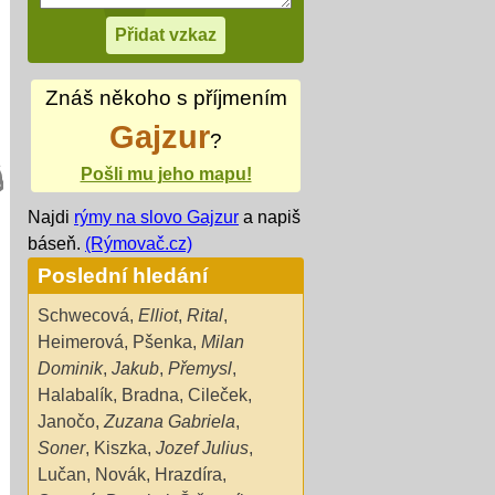
Znáš někoho s příjmením
Gajzur
?
Pošli mu jeho mapu!
Najdi
rýmy na slovo Gajzur
a napiš
báseň.
(Rýmovač.cz)
Poslední hledání
Schwecová
,
Elliot
,
Rital
,
Heimerová
,
Pšenka
,
Milan
Dominik
,
Jakub
,
Přemysl
,
Halabalík
,
Bradna
,
Cileček
,
Janočo
,
Zuzana Gabriela
,
Soner
,
Kiszka
,
Jozef Julius
,
Lučan
,
Novák
,
Hrazdíra
,