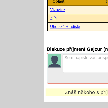
Oblast
Vizovice
Zlín
Uherské Hradiště
Diskuze příjmení Gajzur (
Znáš někoho s př