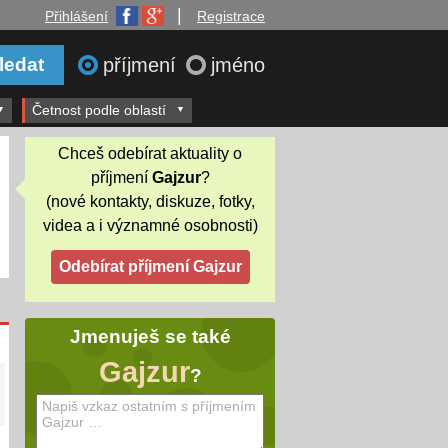
|
Přihlášení
Registrace
příjmení
jméno
Četnost podle oblastí
Chceš odebírat aktuality o
příjmení
Gajzur
?
(nové kontakty, diskuze, fotky,
videa a i významné osobnosti)
Jmenuješ se také
Gajzur
?