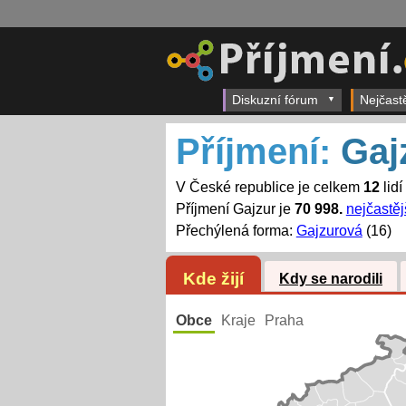
Diskuzní fórum
Nejčast
Příjmení:
Gaj
V České republice je celkem
12
lidí
Příjmení Gajzur je
70 998.
nejčastěj
Přechýlená forma:
Gajzurová
(16)
Kde žijí
Kdy se narodili
Obce
Kraje
Praha