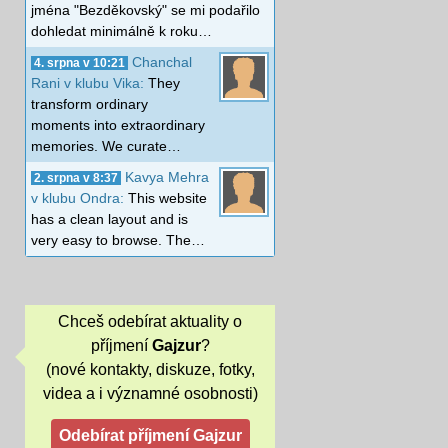
jména "Bezděkovský" se mi podařilo
dohledat minimálně k roku…
Chanchal
4. srpna v 10:21
Rani v klubu Vika:
They
transform ordinary
moments into extraordinary
memories. We curate…
Kavya Mehra
2. srpna v 8:37
v klubu Ondra:
This website
has a clean layout and is
very easy to browse. The…
Chceš odebírat aktuality o
příjmení
Gajzur
?
(nové kontakty, diskuze, fotky,
videa a i významné osobnosti)