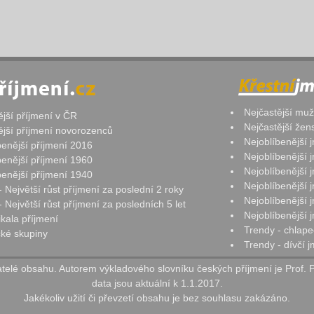
Nejčastější mu
ější příjmení v ČR
Nejčastější že
ější příjmení novorozenců
Nejoblíbenější
benější příjmení 2016
Nejoblíbenější
benější příjmení 1960
Nejoblíbenější
benější příjmení 1940
Nejoblíbenější
- Největší růst příjmení za poslední 2 roky
Nejoblíbenější
 Největší růst příjmení za posledních 5 let
Nejoblíbenější
ikala příjmení
Trendy - chlape
ké skupiny
Trendy - dívčí 
elé obsahu. Autorem výkladového slovníku českých příjmení je Prof. 
data jsou aktuální k 1.1.2017.
Jakékoliv užití či převzetí obsahu je bez souhlasu zakázáno.