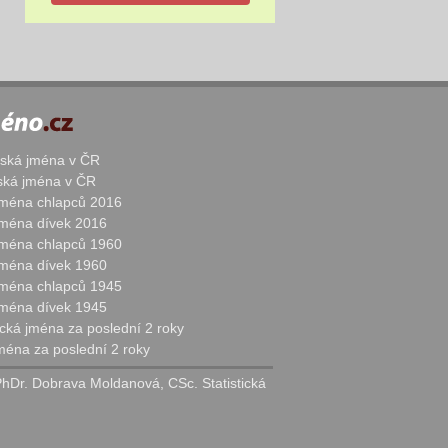
žská jména v ČR
nská jména v ČR
 jména chlapců 2016
 jména dívek 2016
 jména chlapců 1960
 jména dívek 1960
 jména chlapců 1945
 jména dívek 1945
cká jména za poslední 2 roky
jména za poslední 2 roky
PhDr. Dobrava Moldanová, CSc. Statistická