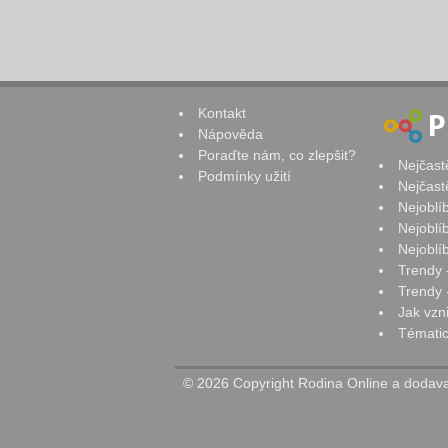
Kontakt
Nápověda
Poraďte nám, co zlepšit?
Nejčast
Podmínky užití
Nejčast
Nejoblí
Nejoblí
Nejoblí
Trendy 
Trendy -
Jak vzn
Tématic
© 2026 Copyright Rodina Online a dodavat