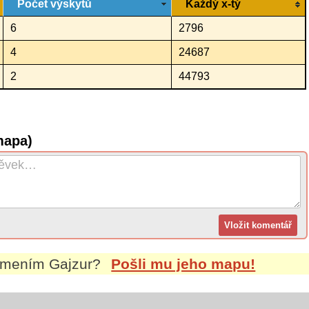
Počet výskytů
Každý x-tý
6
2796
4
24687
2
44793
mapa)
íjmením
Gajzur
?
Pošli mu jeho mapu!