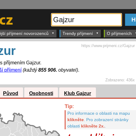
ější příjmení novorozenců
Trendy příjmení
O příjmeních
https://www.prijmeni.cz/Gajzur
zur
 s příjmením Gajzur.
ší příjmení
(každý
855 906.
obyvatel)
.
Zobrazeno:
436x
Původ
Osobnosti
Klub Gajzur
Tip:
Pro informace o oblasti na mapu
klikněte
.
Pro zobrazení stránky
oblasti
klikněte 2x.
.