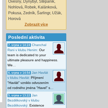
Ovesný
,
Dynybyl
,
Štěpaník
,
Nohlová
,
Robek
,
Kalánková
,
Pokusa
,
Zedník
,
Šarlingr
,
Užák
,
Horová
Zobrazit více
Poslední aktivita
Chanchal
7. srpna v 14:24
Rani v klubu Henim:
Our
team is dedicated to your
ultimate pleasure and happiness.
We…
Jan Havlát
6. srpna v 14:54
v klubu Havlát:
Příjmení
"Havlát" vzniklo odvozením
od rodného jména "Havel" s…
Jan
5. srpna v 13:22
Bezděkovský v klubu
Bezděkovský:
Existence