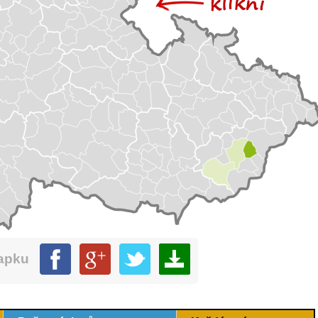
mapku