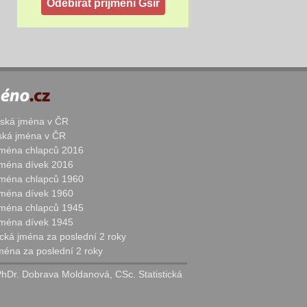
žská jména v ČR
nská jména v ČR
 jména chlapců 2016
 jména dívek 2016
 jména chlapců 1960
 jména dívek 1960
 jména chlapců 1945
 jména dívek 1945
cká jména za poslední 2 roky
jména za poslední 2 roky
PhDr. Dobrava Moldanová, CSc. Statistická