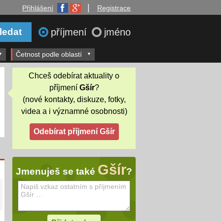
|
Přihlášení
Registrace
příjmení
jméno
Četnost podle oblastí
Chceš odebírat aktuality o
příjmení
Gšír
?
(nové kontakty, diskuze, fotky,
videa a i významné osobnosti)
Gšír
Jmenuješ se také
?