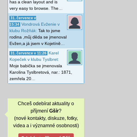
has a clean layout and is
very easy to browse. The…
31. července v
Vondrová Evženie v
15:34
klubu Rožňák:
Tak to jsme
rodina ,můj děda se jmenoval
Evžen,a já jsem v Kojetíně…
Karel
31. července v 11:26
Kopeček v klubu Tyslbret:
Moje babička se jmenovala
Karolina Tyslbretová, nar.: 1871,
zemřela 20…
Chceš odebírat aktuality o
příjmení
Gšír
?
(nové kontakty, diskuze, fotky,
videa a i významné osobnosti)