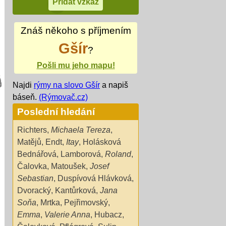
Znáš někoho s příjmením
Gšír
?
Pošli mu jeho mapu!
Najdi
rýmy na slovo Gšír
a napiš
báseň.
(Rýmovač.cz)
Poslední hledání
Richters
,
Michaela Tereza
,
Matějů
,
Endt
,
Itay
,
Holásková
Bednářová
,
Lamborová
,
Roland
,
Čalovka
,
Matoušek
,
Josef
Sebastian
,
Duspívová Hlávková
,
Dvoracký
,
Kantůrková
,
Jana
Soňa
,
Mrtka
,
Pejřimovský
,
Emma
,
Valerie Anna
,
Hubacz
,