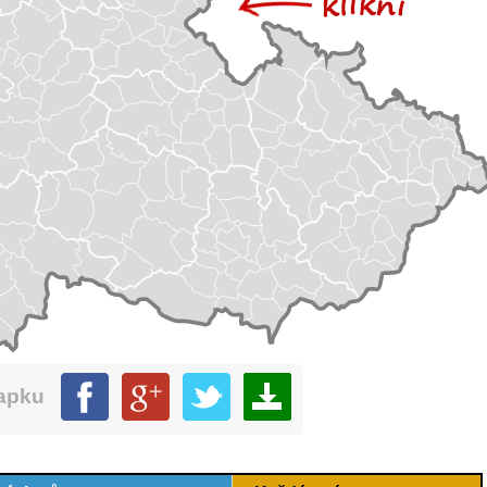
mapku