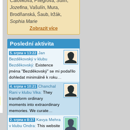
Čalovková
,
Pflégrová
,
Sulin
,
Jozefina
,
Vašulín
,
Mura
,
Brodňanská
,
Šaub
,
Iržák
,
Sophia Marie
Zobrazit více
Poslední aktivita
Jan
5. srpna v 13:22
Bezděkovský v klubu
Bezděkovský:
Existence
jména "Bezděkovský" se mi podařilo
dohledat minimálně k roku…
Chanchal
4. srpna v 10:21
Rani v klubu Vika:
They
transform ordinary
moments into extraordinary
memories. We curate…
Kavya Mehra
2. srpna v 8:37
v klubu Ondra:
This website