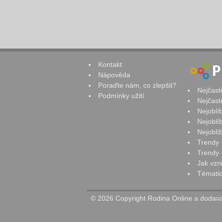
Kontakt
Nápověda
Poraďte nám, co zlepšit?
Nejčast
Podmínky užití
Nejčast
Nejoblí
Nejoblí
Nejoblí
Trendy 
Trendy -
Jak vzn
Tématic
© 2026 Copyright Rodina Online a dodavat