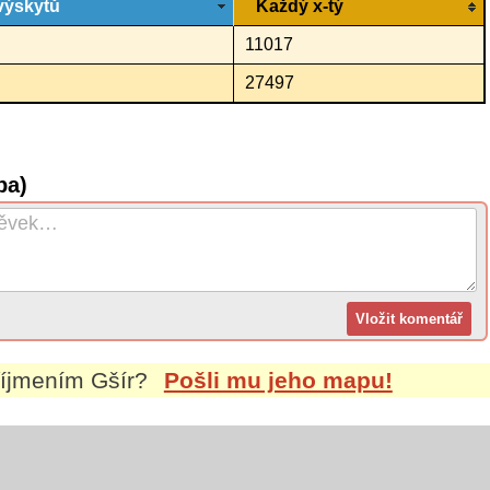
výskytů
Každý x-tý
11017
27497
pa)
říjmením
Gšír
?
Pošli mu jeho mapu!