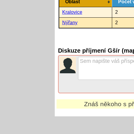
Oblast
Počet 
Kralovice
2
Nýřany
2
Diskuze příjmení Gšír (ma
Znáš někoho s p