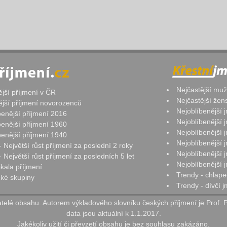
Nejčastější mu
ější příjmení v ČR
Nejčastější že
ější příjmení novorozenců
Nejoblíbenější
benější příjmení 2016
Nejoblíbenější
benější příjmení 1960
Nejoblíbenější
benější příjmení 1940
Nejoblíbenější
- Největší růst příjmení za poslední 2 roky
Nejoblíbenější
 Největší růst příjmení za posledních 5 let
Nejoblíbenější
ikala příjmení
Trendy - chlape
ké skupiny
Trendy - dívčí 
elé obsahu. Autorem výkladového slovníku českých příjmení je Prof. 
data jsou aktuální k 1.1.2017.
Jakékoliv užití či převzetí obsahu je bez souhlasu zakázáno.