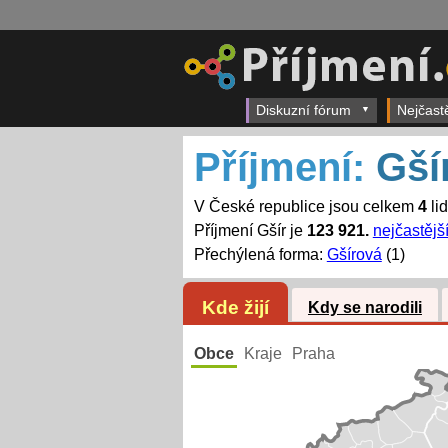
Diskuzní fórum
Nejčast
Příjmení:
Gší
V České republice jsou celkem
4
lid
Příjmení Gšír je
123 921.
nejčastějš
Přechýlená forma:
Gšírová
(1)
Kde žijí
Kdy se narodili
Obce
Kraje
Praha