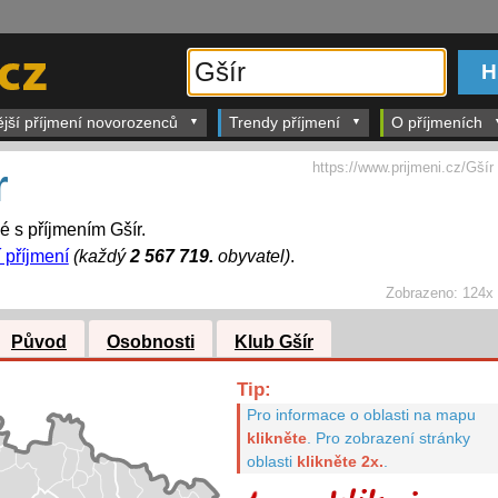
ější příjmení novorozenců
Trendy příjmení
O příjmeních
https://www.prijmeni.cz/Gšír
r
é s příjmením Gšír.
í příjmení
(každý
2 567 719.
obyvatel)
.
Zobrazeno:
124x
Původ
Osobnosti
Klub Gšír
Tip:
Pro informace o oblasti na mapu
klikněte
.
Pro zobrazení stránky
oblasti
klikněte 2x.
.