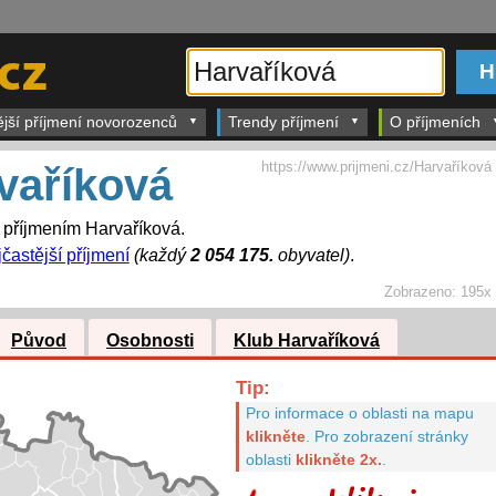
ější příjmení novorozenců
Trendy příjmení
O příjmeních
https://www.prijmeni.cz/Harvaříková
vaříková
s příjmením Harvaříková.
jčastější příjmení
(každý
2 054 175.
obyvatel)
.
Zobrazeno:
195x
Původ
Osobnosti
Klub Harvaříková
Tip:
Pro informace o oblasti na mapu
klikněte
.
Pro zobrazení stránky
oblasti
klikněte 2x.
.