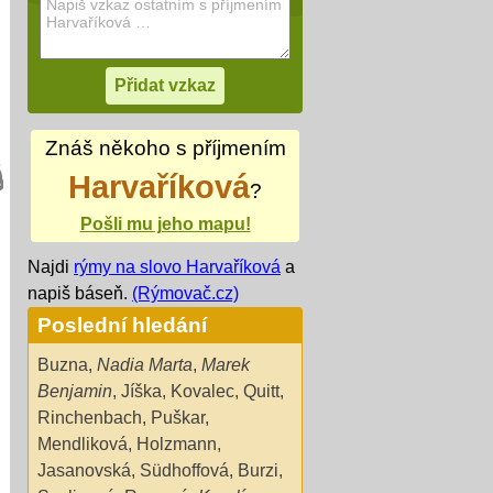
Znáš někoho s příjmením
Harvaříková
?
Pošli mu jeho mapu!
Najdi
rýmy na slovo Harvaříková
a
napiš báseň.
(Rýmovač.cz)
Poslední hledání
Buzna
,
Nadia Marta
,
Marek
Benjamin
,
Jíška
,
Kovalec
,
Quitt
,
Rinchenbach
,
Puškar
,
Mendliková
,
Holzmann
,
Jasanovská
,
Südhoffová
,
Burzi
,