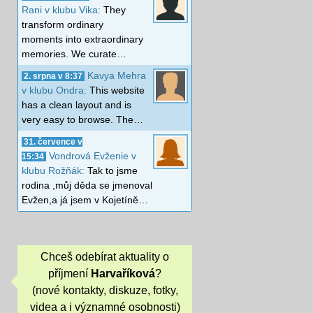
Rani v klubu Vika:
They
transform ordinary
moments into extraordinary
memories. We curate…
Kavya Mehra
2. srpna v 8:37
v klubu Ondra:
This website
has a clean layout and is
very easy to browse. The…
31. července v
Vondrová Evženie v
15:34
klubu Rožňák:
Tak to jsme
rodina ,můj děda se jmenoval
Evžen,a já jsem v Kojetíně…
Chceš odebírat aktuality o
příjmení
Harvaříková
?
(nové kontakty, diskuze, fotky,
videa a i významné osobnosti)