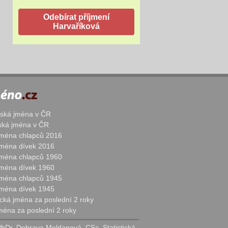
žská jména v ČR
nská jména v ČR
 jména chlapců 2016
 jména dívek 2016
 jména chlapců 1960
 jména dívek 1960
 jména chlapců 1945
 jména dívek 1945
cká jména za poslední 2 roky
jména za poslední 2 roky
PhDr. Dobrava Moldanová, CSc. Statistická