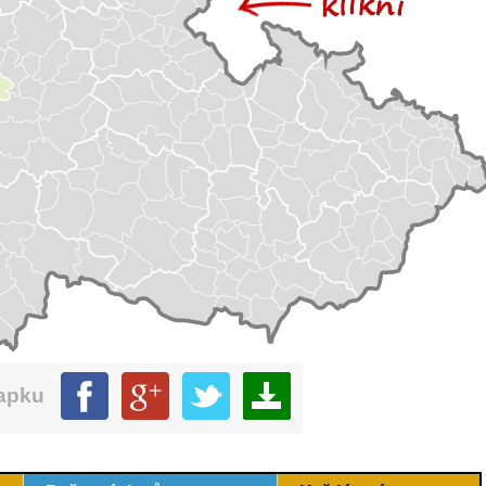
mapku