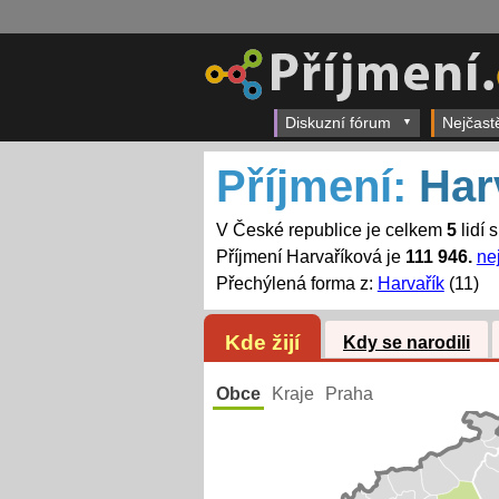
Diskuzní fórum
Nejčast
Příjmení:
Har
V České republice je celkem
5
lidí 
Příjmení Harvaříková je
111 946.
ne
Přechýlená forma z:
Harvařík
(11)
Kde žijí
Kdy se narodili
Obce
Kraje
Praha