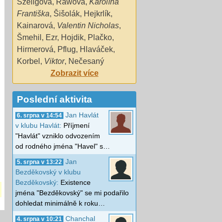
Szeligová
,
Rawová
,
Karolína
Františka
,
Šišolák
,
Hejkrlík
,
Kainarová
,
Valentin Nicholas
,
Šmehil
,
Ezr
,
Hojdik
,
Plačko
,
Hirmerová
,
Pflug
,
Hlaváček
,
Korbel
,
Viktor
,
Nečesaný
Zobrazit více
Poslední aktivita
Jan Havlát
6. srpna v 14:54
v klubu Havlát:
Příjmení
"Havlát" vzniklo odvozením
od rodného jména "Havel" s…
Jan
5. srpna v 13:22
Bezděkovský v klubu
Bezděkovský:
Existence
jména "Bezděkovský" se mi podařilo
dohledat minimálně k roku…
Chanchal
4. srpna v 10:21