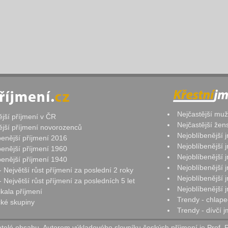
Nejčastější mu
ější příjmení v ČR
Nejčastější že
ější příjmení novorozenců
Nejoblíbenější
benější příjmení 2016
Nejoblíbenější
benější příjmení 1960
Nejoblíbenější
benější příjmení 1940
Nejoblíbenější
- Největší růst příjmení za poslední 2 roky
Nejoblíbenější
 Největší růst příjmení za posledních 5 let
Nejoblíbenější
ikala příjmení
Trendy - chlape
ké skupiny
Trendy - dívčí 
elé obsahu. Autorem výkladového slovníku českých příjmení je Prof. 