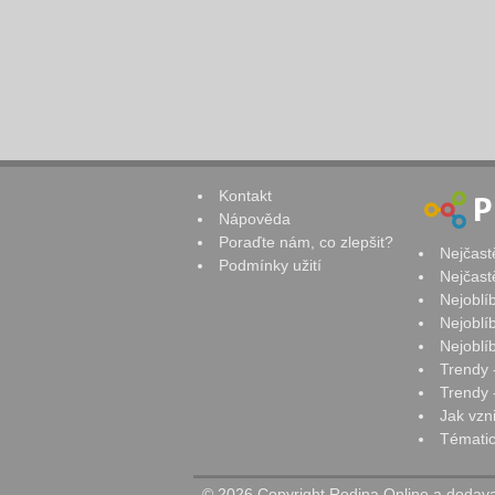
Kontakt
Nápověda
Poraďte nám, co zlepšit?
Nejčast
Podmínky užití
Nejčast
Nejoblí
Nejoblí
Nejoblí
Trendy 
Trendy -
Jak vzn
Tématic
© 2026 Copyright Rodina Online a dodavat