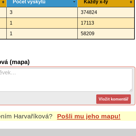
Počet výskytů
Každý x-tý
3
374824
1
17113
1
58209
ová (mapa)
mením
Harvaříková
?
Pošli mu jeho mapu!