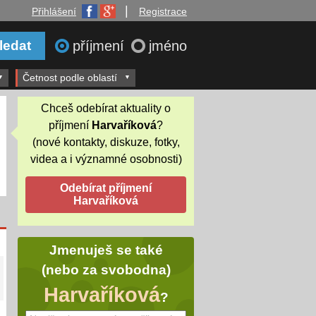
|
Přihlášení
Registrace
příjmení
jméno
Četnost podle oblastí
Chceš odebírat aktuality o
příjmení
Harvaříková
?
(nové kontakty, diskuze, fotky,
videa a i významné osobnosti)
Jmenuješ se také
(nebo za svobodna)
Harvaříková
?