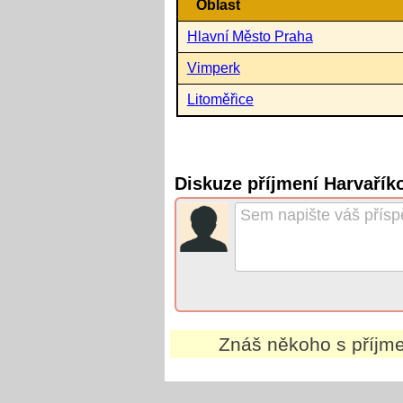
Oblast
Hlavní Město Praha
Vimperk
Litoměřice
Diskuze příjmení Harvařík
Znáš někoho s příj