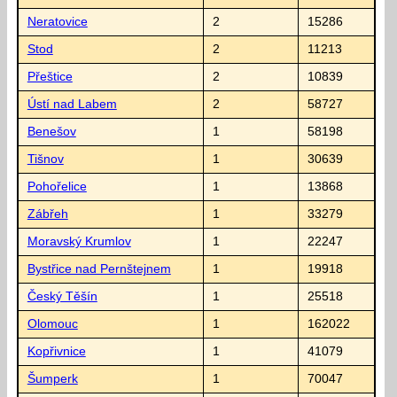
Neratovice
2
15286
Stod
2
11213
Přeštice
2
10839
Ústí nad Labem
2
58727
Benešov
1
58198
Tišnov
1
30639
Pohořelice
1
13868
Zábřeh
1
33279
Moravský Krumlov
1
22247
Bystřice nad Pernštejnem
1
19918
Český Těšín
1
25518
Olomouc
1
162022
Kopřivnice
1
41079
Šumperk
1
70047