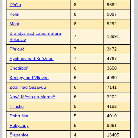
Děčín
8
9662
Kolín
8
9887
Most
8
9292
Brandýs nad Labem-Stará
7
13991
Boleslav
Přelouč
7
3472
Rychnov nad Kněžnou
7
4767
Chotěboř
6
3650
Kralupy nad Vltavou
6
4990
Žďár nad Sázavou
6
7141
Nové Město na Moravě
6
3202
Hlinsko
5
4192
Dobruška
5
4010
Rokycany
5
9361
Šlapanice
4
16405