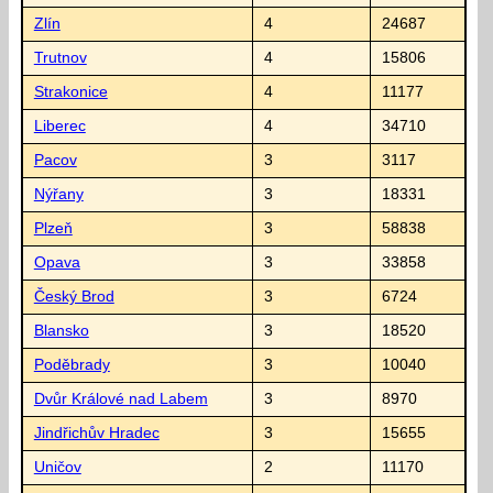
Zlín
4
24687
Trutnov
4
15806
Strakonice
4
11177
Liberec
4
34710
Pacov
3
3117
Nýřany
3
18331
Plzeň
3
58838
Opava
3
33858
Český Brod
3
6724
Blansko
3
18520
Poděbrady
3
10040
Dvůr Králové nad Labem
3
8970
Jindřichův Hradec
3
15655
Uničov
2
11170