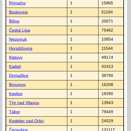
Rýmařov
1
15865
Boskovice
1
51184
Bílina
1
20071
Česká Lípa
1
75462
Nepomuk
1
10854
Horažďovice
1
11544
Klatovy
1
49174
Kadaň
1
42413
Domažlice
1
38790
Broumov
1
16208
Kaplice
1
18390
Týn nad Vltavou
1
13943
Tábor
1
79449
Kostelec nad Orlicí
1
24529
Černošice
1
131117