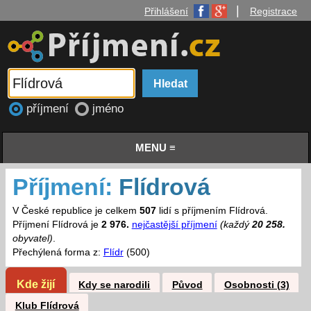
|
Přihlášení
Registrace
příjmení
jméno
MENU ≡
Příjmení:
Flídrová
V České republice je celkem
507
lidí s příjmením Flídrová.
Příjmení Flídrová je
2 976.
nejčastější příjmení
(každý
20 258.
obyvatel)
.
Přechýlená forma z:
Flídr
(500)
Kde žijí
Kdy se narodili
Původ
Osobnosti (3)
Klub Flídrová