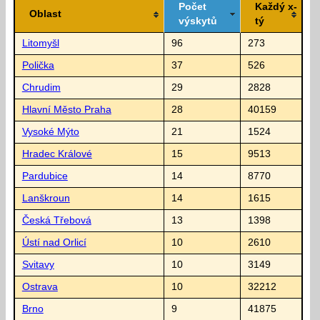
Počet
Každý x-
Oblast
výskytů
tý
Litomyšl
96
273
Polička
37
526
Chrudim
29
2828
Hlavní Město Praha
28
40159
Vysoké Mýto
21
1524
Hradec Králové
15
9513
Pardubice
14
8770
Lanškroun
14
1615
Česká Třebová
13
1398
Ústí nad Orlicí
10
2610
Svitavy
10
3149
Ostrava
10
32212
Brno
9
41875