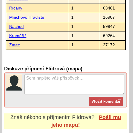
Říčany
1
63461
Mnichovo Hradiště
1
16907
Náchod
1
59947
Kroměříž
1
69264
Žatec
1
27172
Diskuze příjmení Flídrová (mapa)
Znáš někoho s příjmením
Flídrová
?
Pošli mu
jeho mapu!