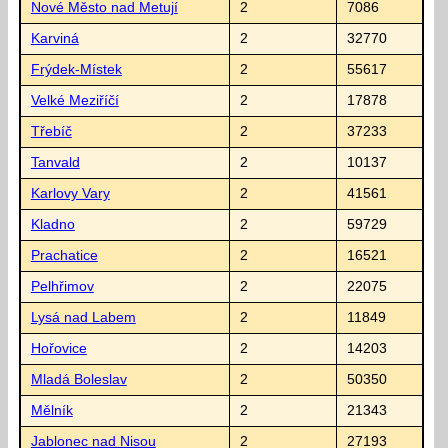
Nové Město nad Metují
2
7086
Karviná
2
32770
Frýdek-Místek
2
55617
Velké Meziříčí
2
17878
Třebíč
2
37233
Tanvald
2
10137
Karlovy Vary
2
41561
Kladno
2
59729
Prachatice
2
16521
Pelhřimov
2
22075
Lysá nad Labem
2
11849
Hořovice
2
14203
Mladá Boleslav
2
50350
Mělník
2
21343
Jablonec nad Nisou
2
27193