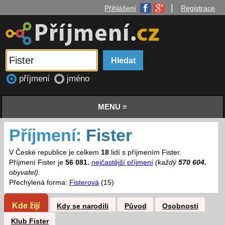
|
Přihlášení
Registrace
příjmení
jméno
MENU ≡
Příjmení:
Fister
V České republice je celkem
18
lidí s příjmením Fister.
Příjmení Fister je
56 081.
nejčastější příjmení
(každý
570 604.
obyvatel)
.
Přechýlená forma:
Fisterová
(15)
Kde žijí
Kdy se narodili
Původ
Osobnosti
Klub Fister