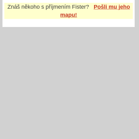
Znáš někoho s příjmením
Fister
?
Pošli mu jeho
mapu!