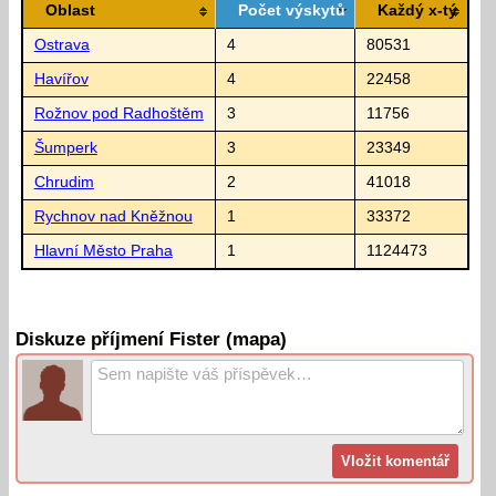
Oblast
Počet výskytů
Každý x-tý
Ostrava
4
80531
Havířov
4
22458
Rožnov pod Radhoštěm
3
11756
Šumperk
3
23349
Chrudim
2
41018
Rychnov nad Kněžnou
1
33372
Hlavní Město Praha
1
1124473
Diskuze příjmení Fister (mapa)