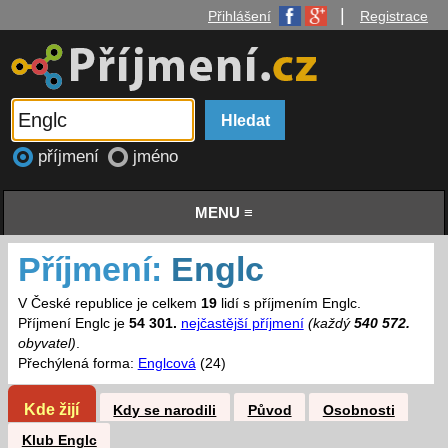
|
Přihlášení
Registrace
příjmení
jméno
MENU ≡
Příjmení:
Englc
V České republice je celkem
19
lidí s příjmením Englc.
Příjmení Englc je
54 301.
nejčastější příjmení
(každý
540 572.
obyvatel)
.
Přechýlená forma:
Englcová
(24)
Kde žijí
Kdy se narodili
Původ
Osobnosti
Klub Englc