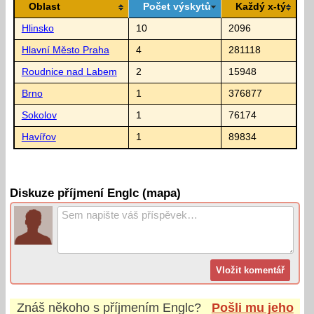
Oblast
Počet výskytů
Každý x-tý
Hlinsko
10
2096
Hlavní Město Praha
4
281118
Roudnice nad Labem
2
15948
Brno
1
376877
Sokolov
1
76174
Havířov
1
89834
Diskuze příjmení Englc (mapa)
Znáš někoho s příjmením
Englc
?
Pošli mu jeho