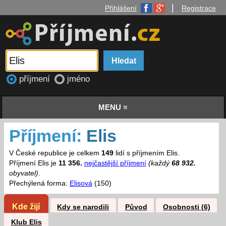
|
Přihlášení
Registrace
příjmení
jméno
MENU ≡
Příjmení:
Elis
V České republice je celkem
149
lidí s příjmením Elis.
Příjmení Elis je
11 356.
nejčastější příjmení
(každý
68 932.
obyvatel)
.
Přechýlená forma:
Elisová
(150)
Kde žijí
Kdy se narodili
Původ
Osobnosti (6)
Klub Elis