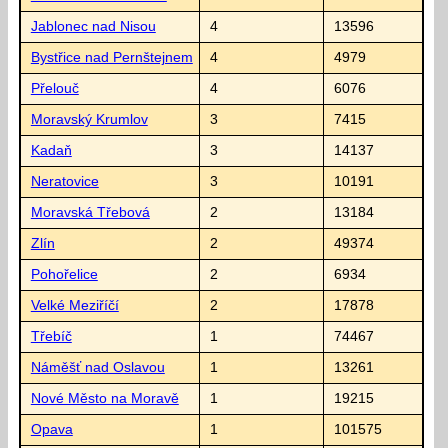
Jablonec nad Nisou
4
13596
Bystřice nad Pernštejnem
4
4979
Přelouč
4
6076
Moravský Krumlov
3
7415
Kadaň
3
14137
Neratovice
3
10191
Moravská Třebová
2
13184
Zlín
2
49374
Pohořelice
2
6934
Velké Meziříčí
2
17878
Třebíč
1
74467
Náměšť nad Oslavou
1
13261
Nové Město na Moravě
1
19215
Opava
1
101575