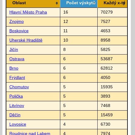
Oblast
Počet výskytů
Každý x-tý
Hlavní Město Praha
16
70279
Znojmo
12
7527
Boskovice
11
4653
Uherské Hradiště
10
8958
Jičín
8
5825
Ostrava
6
53687
Brno
6
62812
Frýdlant
6
4050
Chomutov
5
15935
Polička
5
3893
Litvínov
5
7468
Děčín
5
15459
Lovosice
4
6730
Roudnice nad Labem
4
7974