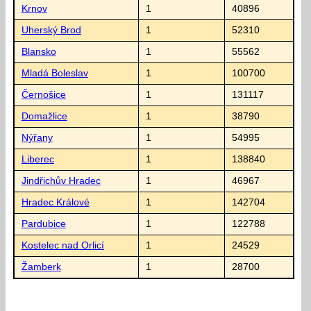
Krnov
1
40896
Uherský Brod
1
52310
Blansko
1
55562
Mladá Boleslav
1
100700
Černošice
1
131117
Domažlice
1
38790
Nýřany
1
54995
Liberec
1
138840
Jindřichův Hradec
1
46967
Hradec Králové
1
142704
Pardubice
1
122788
Kostelec nad Orlicí
1
24529
Žamberk
1
28700