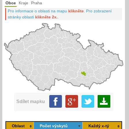
Obce
Kraje
Praha
Pro informace o oblasti na mapu
klikněte
.
Pro zobrazení
stránky oblasti
klikněte 2x.
.
Sdílet mapku
Oblast
Počet výskytů
Každý x-tý