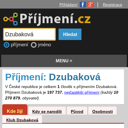
|
Přihlášení
Registrace
příjmení
jméno
MENU ≡
Příjmení:
Dzubaková
V České republice je celkem
1
člověk s příjmením Dzubaková.
Příjmení Dzubaková je
197 737.
nejčastější příjmení
(každý
10
270 879.
obyvatel)
.
Kde žijí
Kdy se narodili
Původ
Osobnosti
Klub Dzubaková