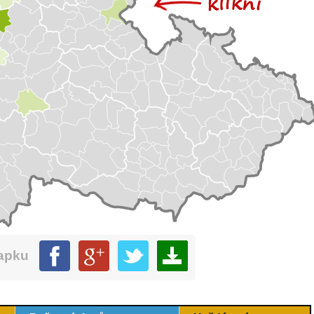
mapku