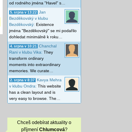
od rodného jména "Havel" s…
Jan
5. srpna v 13:22
Bezděkovský v klubu
Bezděkovský:
Existence
jména "Bezděkovský" se mi podařilo
dohledat minimálně k roku…
Chanchal
4. srpna v 10:21
Rani v klubu Vika:
They
transform ordinary
moments into extraordinary
memories. We curate…
Kavya Mehra
2. srpna v 8:37
v klubu Ondra:
This website
has a clean layout and is
very easy to browse. The…
Chceš odebírat aktuality o
příjmení
Chlumcová
?