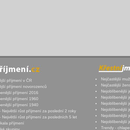
Nejčastější mu
ější příjmení v ČR
Nejčastější že
ější příjmení novorozenců
Nejoblíbenější
benější příjmení 2016
Nejoblíbenější
benější příjmení 1960
Nejoblíbenější
benější příjmení 1940
Nejoblíbenější
- Největší růst příjmení za poslední 2 roky
Nejoblíbenější
 Největší růst příjmení za posledních 5 let
Nejoblíbenější
ikala příjmení
Trendy - chlape
ké skupiny