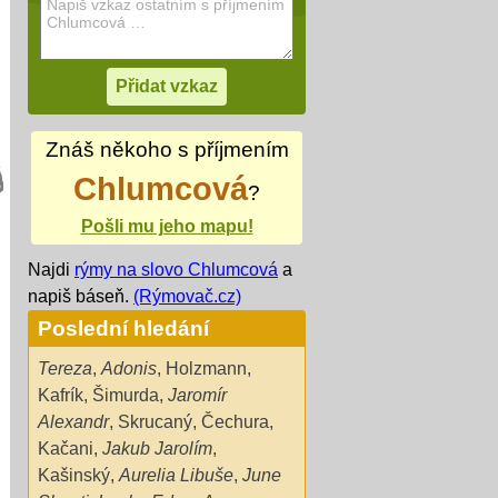
Znáš někoho s příjmením
Chlumcová
?
Pošli mu jeho mapu!
Najdi
rýmy na slovo Chlumcová
a
napiš báseň.
(Rýmovač.cz)
Poslední hledání
Tereza
,
Adonis
,
Holzmann
,
Kafrík
,
Šimurda
,
Jaromír
Alexandr
,
Skrucaný
,
Čechura
,
Kačani
,
Jakub Jarolím
,
Kašinský
,
Aurelia Libuše
,
June