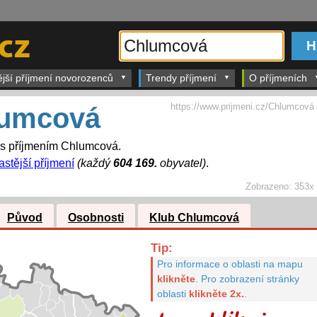
ější příjmení novorozenců
Trendy příjmení
O příjmeních
https://www.prijmeni.cz/Chlumcová
umcová
í s příjmením Chlumcová.
astější příjmení
(každý
604 169.
obyvatel)
.
Zobrazeno:
353x
Původ
Osobnosti
Klub Chlumcová
Tip:
Pro informace o oblasti na mapu
klikněte
.
Pro zobrazení stránky
oblasti
klikněte 2x.
.