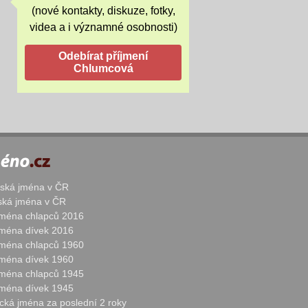
(nové kontakty, diskuze, fotky,
videa a i významné osobnosti)
žská jména v ČR
nská jména v ČR
 jména chlapců 2016
 jména dívek 2016
 jména chlapců 1960
 jména dívek 1960
 jména chlapců 1945
 jména dívek 1945
cká jména za poslední 2 roky