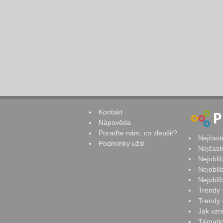
Kontakt
Nápověda
Poraďte nám, co zlepšit?
Nejčast
Podmínky užití
Nejčast
Nejoblí
Nejoblí
Nejoblí
Trendy 
Trendy -
Jak vzn
Tématic