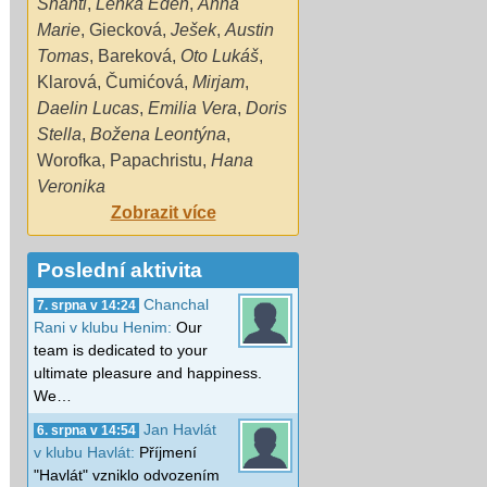
Shanti
,
Lenka Eden
,
Anna
Marie
,
Giecková
,
Ješek
,
Austin
Tomas
,
Bareková
,
Oto Lukáš
,
Klarová
,
Čumićová
,
Mirjam
,
Daelin Lucas
,
Emilia Vera
,
Doris
Stella
,
Božena Leontýna
,
Worofka
,
Papachristu
,
Hana
Veronika
Zobrazit více
Poslední aktivita
Chanchal
7. srpna v 14:24
Rani v klubu Henim:
Our
team is dedicated to your
ultimate pleasure and happiness.
We…
Jan Havlát
6. srpna v 14:54
v klubu Havlát:
Příjmení
"Havlát" vzniklo odvozením