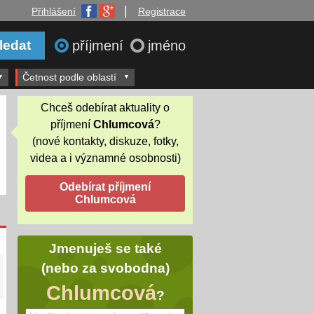
|
Přihlášení
Registrace
příjmení
jméno
Četnost podle oblastí
Chceš odebírat aktuality o
příjmení
Chlumcová
?
(nové kontakty, diskuze, fotky,
videa a i významné osobnosti)
Jmenuješ se také
(nebo za svobodna)
Chlumcová
?