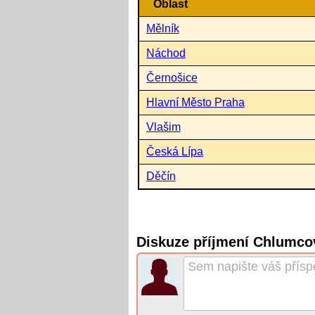
Oblast
Mělník
Náchod
Černošice
Hlavní Město Praha
Vlašim
Česká Lípa
Děčín
Diskuze příjmení Chlumco