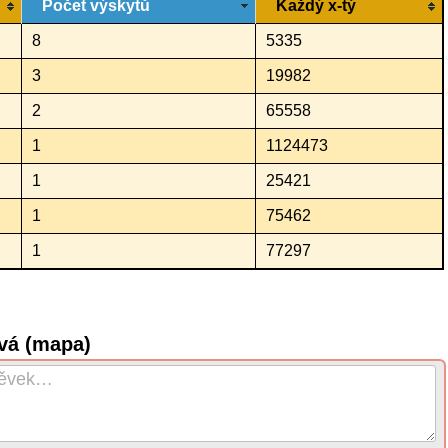
Počet výskytů
Každý x-tý
8
5335
3
19982
2
65558
1
1124473
1
25421
1
75462
1
77297
vá (mapa)