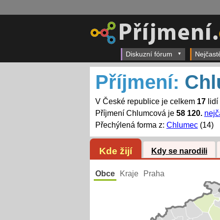
Diskuzní fórum
Nejčast
Příjmení:
Chl
V České republice je celkem
17
lid
Příjmení Chlumcová je
58 120.
nejč
Přechýlená forma z:
Chlumec
(14)
Kde žijí
Kdy se narodili
Obce
Kraje
Praha