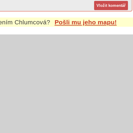
mením
Chlumcová
?
Pošli mu jeho mapu!