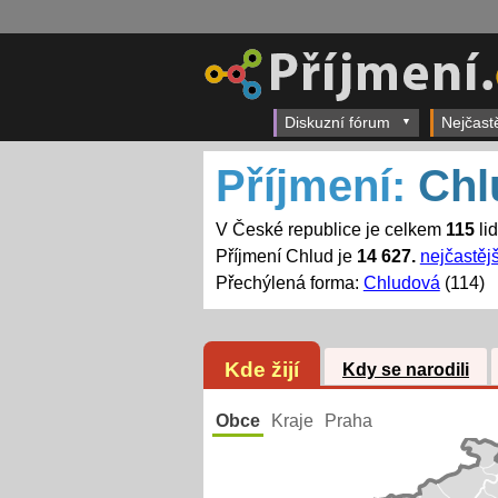
Diskuzní fórum
Nejčast
Příjmení:
Chl
V České republice je celkem
115
lid
Příjmení Chlud je
14 627.
nejčastějš
Přechýlená forma:
Chludová
(114)
Kde žijí
Kdy se narodili
Obce
Kraje
Praha