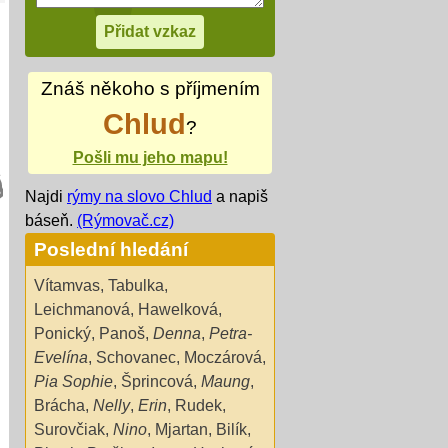
Znáš někoho s příjmením
Chlud
?
Pošli mu jeho mapu!
Najdi
rýmy na slovo Chlud
a napiš
báseň.
(Rýmovač.cz)
Poslední hledání
Vítamvas
,
Tabulka
,
Leichmanová
,
Hawelková
,
Ponický
,
Panoš
,
Denna
,
Petra-
Evelína
,
Schovanec
,
Moczárová
,
Pia Sophie
,
Šprincová
,
Maung
,
Brácha
,
Nelly
,
Erin
,
Rudek
,
Surovčiak
,
Nino
,
Mjartan
,
Bilík
,