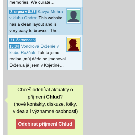
memories. We curate…
Kavya Mehra
2. srpna v 8:37
v klubu Ondra:
This website
has a clean layout and is
very easy to browse. The…
31. července v
Vondrová Evženie v
15:34
klubu Rožňák:
Tak to jsme
rodina ,můj děda se jmenoval
Evžen,a já jsem v Kojetíně…
Chceš odebírat aktuality o
příjmení
Chlud
?
(nové kontakty, diskuze, fotky,
videa a i významné osobnosti)