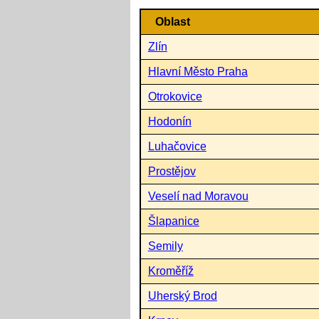
Oblast
Zlín
Hlavní Město Praha
Otrokovice
Hodonín
Luhačovice
Prostějov
Veselí nad Moravou
Šlapanice
Semily
Kroměříž
Uherský Brod