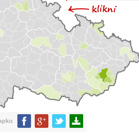
mapku