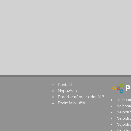
Kontakt
Nápověda
Poraďte nám, co zlepšit?
Nejčast
Podmínky užití
Nejčast
Nejoblí
Nejoblí
Nejoblí
Trendy 