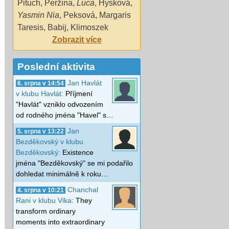
Pituch
,
Peržina
,
Luca
,
Hysková
,
Yasmin Nia
,
Peksová
,
Margaris
Taresis
,
Babij
,
Klimoszek
Zobrazit více
Poslední aktivita
Jan Havlát
6. srpna v 14:54
v klubu Havlát:
Příjmení
"Havlát" vzniklo odvozením
od rodného jména "Havel" s…
Jan
5. srpna v 13:22
Bezděkovský v klubu
Bezděkovský:
Existence
jména "Bezděkovský" se mi podařilo
dohledat minimálně k roku…
Chanchal
4. srpna v 10:21
Rani v klubu Vika:
They
transform ordinary
moments into extraordinary