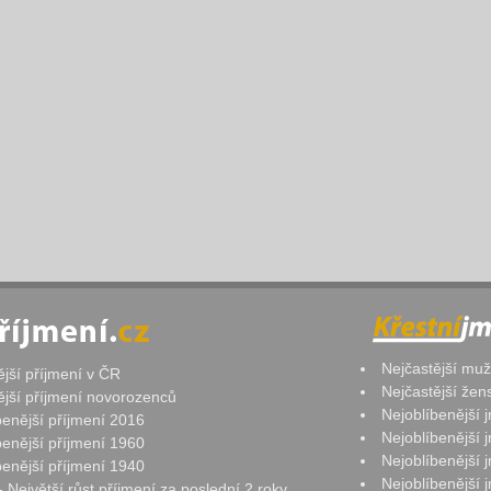
Nejčastější mu
ější příjmení v ČR
Nejčastější že
ější příjmení novorozenců
Nejoblíbenější
benější příjmení 2016
Nejoblíbenější
benější příjmení 1960
Nejoblíbenější
benější příjmení 1940
Nejoblíbenější
- Největší růst příjmení za poslední 2 roky