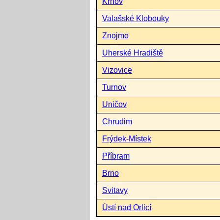
Krnov
Valašské Klobouky
Znojmo
Uherské Hradiště
Vizovice
Turnov
Uničov
Chrudim
Frýdek-Místek
Příbram
Brno
Svitavy
Ústí nad Orlicí