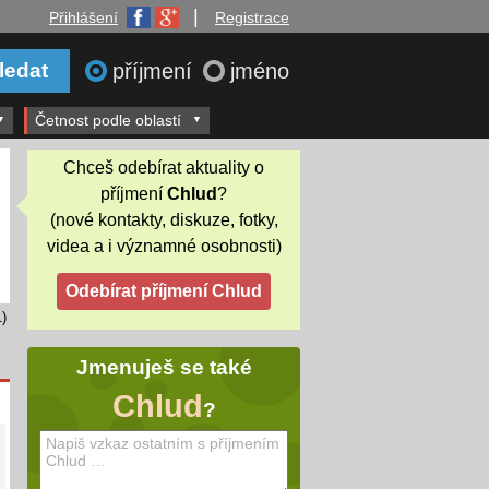
|
Přihlášení
Registrace
příjmení
jméno
Četnost podle oblastí
Chceš odebírat aktuality o
příjmení
Chlud
?
(nové kontakty, diskuze, fotky,
videa a i významné osobnosti)
)
Jmenuješ se také
Chlud
?