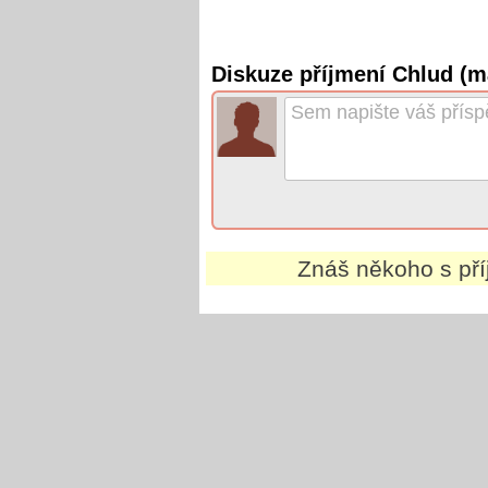
Diskuze příjmení Chlud (m
Znáš někoho s př