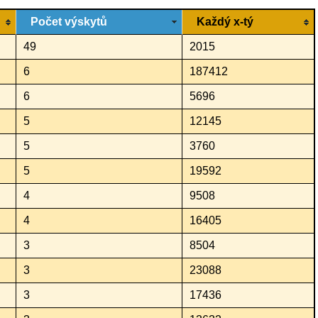
Počet výskytů
Každý x-tý
49
2015
6
187412
6
5696
5
12145
5
3760
5
19592
4
9508
4
16405
3
8504
3
23088
3
17436