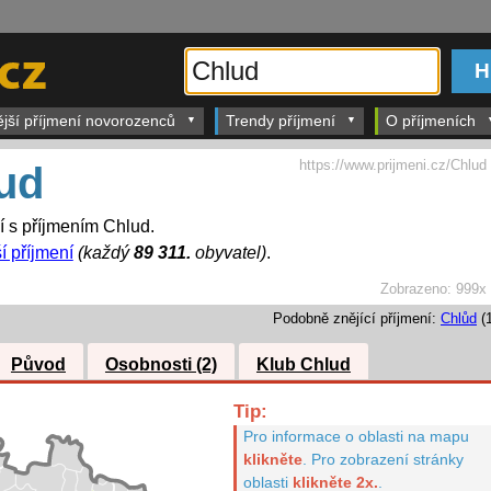
ější příjmení novorozenců
Trendy příjmení
O příjmeních
https://www.prijmeni.cz/Chlud
ud
í s příjmením Chlud.
í příjmení
(každý
89 311.
obyvatel)
.
Zobrazeno:
999x
Podobně znějící příjmení:
Chlůd
(1
Původ
Osobnosti (2)
Klub Chlud
Tip:
Pro informace o oblasti na mapu
klikněte
.
Pro zobrazení stránky
oblasti
klikněte 2x.
.