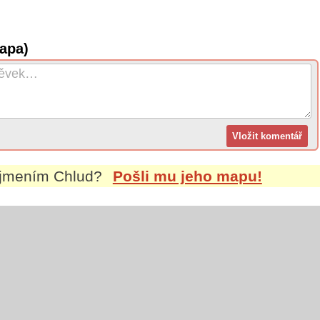
apa)
íjmením
Chlud
?
Pošli mu jeho mapu!