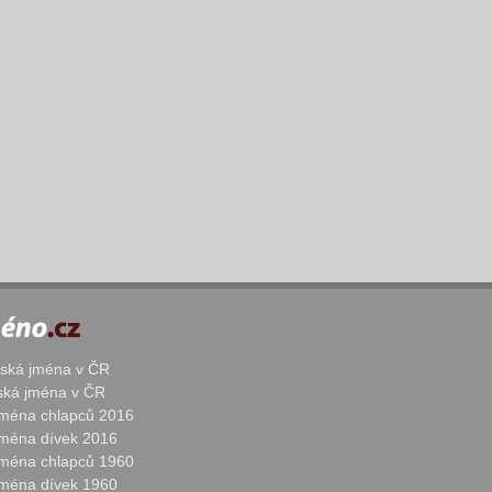
žská jména v ČR
nská jména v ČR
 jména chlapců 2016
 jména dívek 2016
 jména chlapců 1960
 jména dívek 1960