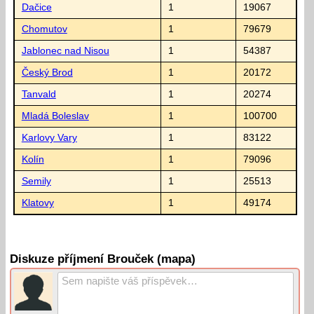
Dačice
1
19067
Chomutov
1
79679
Jablonec nad Nisou
1
54387
Český Brod
1
20172
Tanvald
1
20274
Mladá Boleslav
1
100700
Karlovy Vary
1
83122
Kolín
1
79096
Semily
1
25513
Klatovy
1
49174
Diskuze příjmení Brouček (mapa)