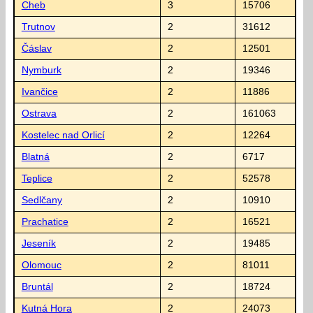
Cheb
3
15706
Trutnov
2
31612
Čáslav
2
12501
Nymburk
2
19346
Ivančice
2
11886
Ostrava
2
161063
Kostelec nad Orlicí
2
12264
Blatná
2
6717
Teplice
2
52578
Sedlčany
2
10910
Prachatice
2
16521
Jeseník
2
19485
Olomouc
2
81011
Bruntál
2
18724
Kutná Hora
2
24073