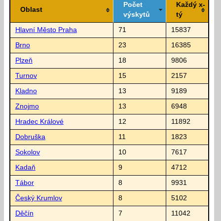
Počet
Každý x-
Oblast
výskytů
tý
Hlavní Město Praha
71
15837
Brno
23
16385
Plzeň
18
9806
Turnov
15
2157
Kladno
13
9189
Znojmo
13
6948
Hradec Králové
12
11892
Dobruška
11
1823
Sokolov
10
7617
Kadaň
9
4712
Tábor
8
9931
Český Krumlov
8
5102
Děčín
7
11042