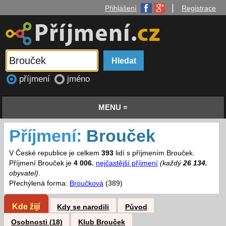
|
Přihlášení
Registrace
příjmení
jméno
MENU ≡
Příjmení:
Brouček
V České republice je celkem
393
lidí s příjmením Brouček.
Příjmení Brouček je
4 006.
nejčastější příjmení
(každý
26 134.
obyvatel)
.
Přechýlená forma:
Broučková
(389)
Kde žijí
Kdy se narodili
Původ
Osobnosti (18)
Klub Brouček