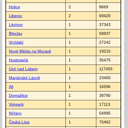
Holice
2
8669
Liberec
2
69420
Litvínov
1
37343
Břeclav
1
58937
Vrchlabí
1
27242
Nové Město na Moravě
1
19215
Hustopeče
1
35475
Ústí nad Labem
1
117455
Mariánské Lázně
1
23400
Aš
1
16596
Domažlice
1
38790
Vimperk
1
17113
Nýřany
1
54995
Česká Lípa
1
75462