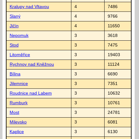
Kralupy nad Vltavou
4
7486
Slaný
4
9766
Jičín
4
11650
Nepomuk
3
3618
Stod
3
7475
Litoměřice
3
19403
Rychnov nad Kněžnou
3
11124
Bílina
3
6690
Jilemnice
3
7351
Roudnice nad Labem
3
10632
Rumburk
3
10761
Most
3
24781
Milevsko
3
6081
Kaplice
3
6130