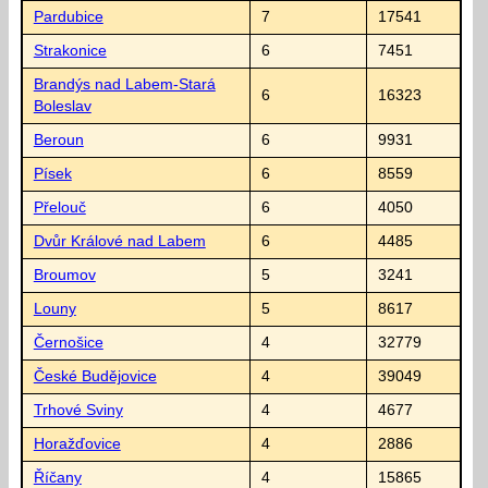
Pardubice
7
17541
Strakonice
6
7451
Brandýs nad Labem-Stará
6
16323
Boleslav
Beroun
6
9931
Písek
6
8559
Přelouč
6
4050
Dvůr Králové nad Labem
6
4485
Broumov
5
3241
Louny
5
8617
Černošice
4
32779
České Budějovice
4
39049
Trhové Sviny
4
4677
Horažďovice
4
2886
Říčany
4
15865