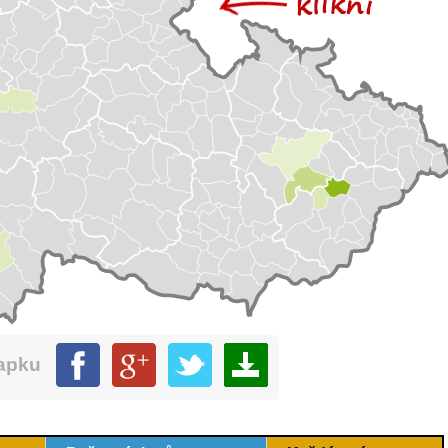
mapku