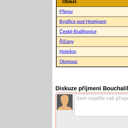
Oblast
Přerov
Bystřice pod Hostýnem
České Budějovice
Říčany
Holešov
Olomouc
Diskuze příjmení Bouchalí