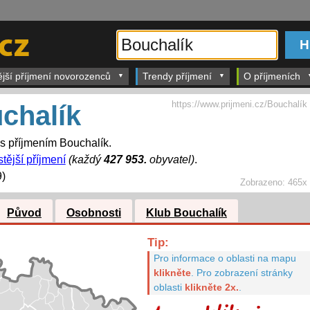
ější příjmení novorozenců
Trendy příjmení
O příjmeních
https://www.prijmeni.cz/Bouchalík
chalík
 s příjmením Bouchalík.
tější příjmení
(každý
427 953.
obyvatel)
.
)
Zobrazeno:
465x
Původ
Osobnosti
Klub Bouchalík
Tip:
Pro informace o oblasti na mapu
klikněte
.
Pro zobrazení stránky
oblasti
klikněte 2x.
.