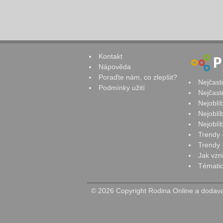
Kontakt
Nápověda
Poraďte nám, co zlepšit?
Nejčast
Podmínky užití
Nejčast
Nejoblí
Nejoblí
Nejoblí
Trendy 
Trendy -
Jak vzn
Tématic
© 2026 Copyright Rodina Online a dodavat