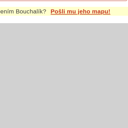
jmením
Bouchalík
?
Pošli mu jeho mapu!