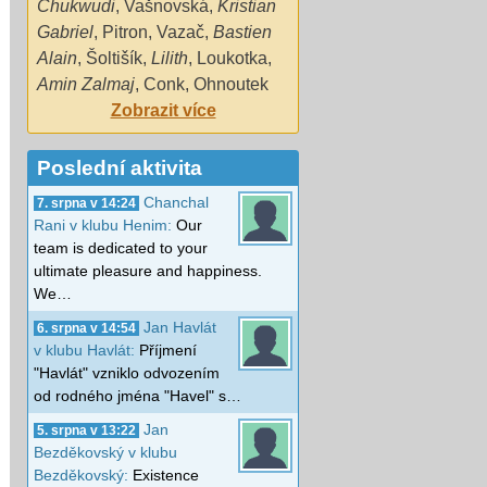
Chukwudi
,
Vašnovská
,
Kristian
Gabriel
,
Pitron
,
Vazač
,
Bastien
Alain
,
Šoltišík
,
Lilith
,
Loukotka
,
Amin Zalmaj
,
Conk
,
Ohnoutek
Zobrazit více
Poslední aktivita
Chanchal
7. srpna v 14:24
Rani v klubu Henim:
Our
team is dedicated to your
ultimate pleasure and happiness.
We…
Jan Havlát
6. srpna v 14:54
v klubu Havlát:
Příjmení
"Havlát" vzniklo odvozením
od rodného jména "Havel" s…
Jan
5. srpna v 13:22
Bezděkovský v klubu
Bezděkovský:
Existence