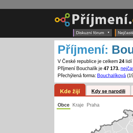
Diskuzní fórum
Nejčast
Příjmení:
Bou
V České republice je celkem
24
lidí
Příjmení Bouchalík je
47 173.
nejčas
Přechýlená forma:
Bouchalíková
(19
Kde žijí
Kdy se narodili
Obce
Kraje
Praha