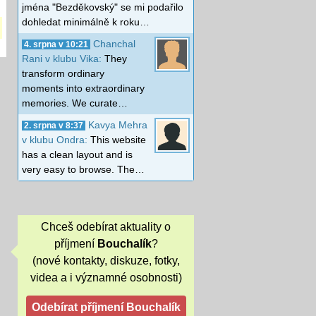
jména "Bezděkovský" se mi podařilo
dohledat minimálně k roku…
Chanchal
4. srpna v 10:21
Rani v klubu Vika:
They
transform ordinary
moments into extraordinary
memories. We curate…
Kavya Mehra
2. srpna v 8:37
v klubu Ondra:
This website
has a clean layout and is
very easy to browse. The…
Chceš odebírat aktuality o
příjmení
Bouchalík
?
(nové kontakty, diskuze, fotky,
videa a i významné osobnosti)