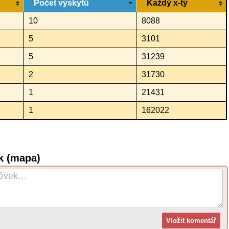
Počet výskytů
Každý x-tý
10
8088
5
3101
5
31239
2
31730
1
21431
1
162022
k (mapa)