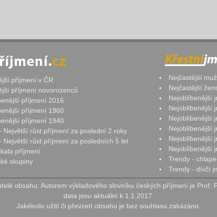
Nejčastější mu
ější příjmení v ČR
Nejčastější že
ější příjmení novorozenců
Nejoblíbenější
benější příjmení 2016
Nejoblíbenější
benější příjmení 1960
Nejoblíbenější
benější příjmení 1940
Nejoblíbenější
- Největší růst příjmení za poslední 2 roky
Nejoblíbenější
 Největší růst příjmení za posledních 5 let
Nejoblíbenější
ikala příjmení
Trendy - chlape
ké skupiny
Trendy - dívčí 
elé obsahu. Autorem výkladového slovníku českých příjmení je Prof. 
data jsou aktuální k 1.1.2017.
Jakékoliv užití či převzetí obsahu je bez souhlasu zakázáno.