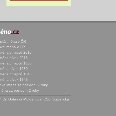
žská jména v ČR
nská jména v ČR
 jména chlapců 2016
 jména dívek 2016
 jména chlapců 1960
 jména dívek 1960
 jména chlapců 1945
 jména dívek 1945
cká jména za poslední 2 roky
jména za poslední 2 roky
PhDr. Dobrava Moldanová, CSc. Statistická