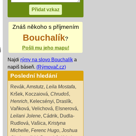
Znáš někoho s příjmením
Bouchalík
?
Pošli mu jeho mapu!
Najdi
rýmy na slovo Bouchalík
a
napiš báseň.
(Rýmovač.cz)
Poslední hledání
Revák
,
Amstutz
,
Leila Mostafa
,
Kršek
,
Koczaiová
,
Chrudoš
,
Henrich
,
Kelecsényi
,
Draslík
,
Vaňková
,
Velichová
,
Elsnerová
,
Leilani Jolene
,
Cádrik
,
Dudla-
Rudlová
,
Vašica
,
Kristyna
Michelle
,
Ferenc Hugo
,
Joshua