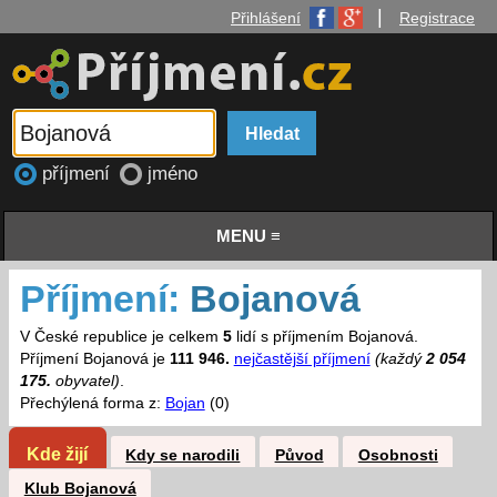
|
Přihlášení
Registrace
příjmení
jméno
MENU ≡
Příjmení:
Bojanová
V České republice je celkem
5
lidí s příjmením Bojanová.
Příjmení Bojanová je
111 946.
nejčastější příjmení
(každý
2 054
175.
obyvatel)
.
Přechýlená forma z:
Bojan
(0)
Kde žijí
Kdy se narodili
Původ
Osobnosti
Klub Bojanová