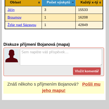
Oblast
Počet výskytů
Každý x-tý
Jičín
3
15533
Broumov
1
16208
Žďár nad Sázavou
1
42849
Diskuze příjmení Bojanová (mapa)
Znáš někoho s příjmením
Bojanová
?
Pošli mu
jeho mapu!