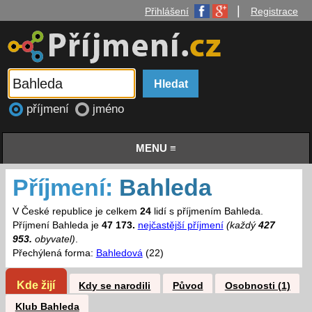
|
Přihlášení
Registrace
příjmení
jméno
MENU ≡
Příjmení:
Bahleda
V České republice je celkem
24
lidí s příjmením Bahleda.
Příjmení Bahleda je
47 173.
nejčastější příjmení
(každý
427
953.
obyvatel)
.
Přechýlená forma:
Bahledová
(22)
Kde žijí
Kdy se narodili
Původ
Osobnosti (1)
Klub Bahleda