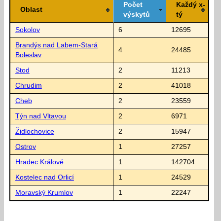
Počet
Každý x-
Oblast
výskytů
tý
Sokolov
6
12695
Brandýs nad Labem-Stará
4
24485
Boleslav
Stod
2
11213
Chrudim
2
41018
Cheb
2
23559
Týn nad Vltavou
2
6971
Židlochovice
2
15947
Ostrov
1
27257
Hradec Králové
1
142704
Kostelec nad Orlicí
1
24529
Moravský Krumlov
1
22247