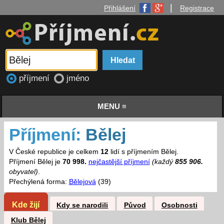
|
Přihlášení
Registrace
příjmení
jméno
MENU ≡
Příjmení:
Bělej
V České republice je celkem
12
lidí s příjmením Bělej.
Příjmení Bělej je
70 998.
nejčastější příjmení
(každý
855 906.
obyvatel)
.
Přechýlená forma:
Bělejová
(39)
Kde žijí
Kdy se narodili
Původ
Osobnosti
Klub Bělej