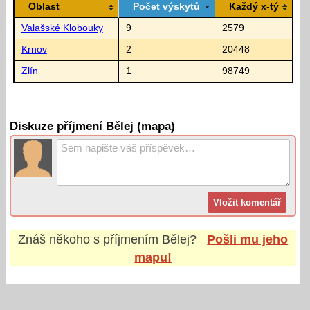
Oblast
Počet výskytů
Každý x-tý
Valašské Klobouky
9
2579
Krnov
2
20448
Zlín
1
98749
Diskuze příjmení Bělej (mapa)
Znáš někoho s příjmením
Bělej
?
Pošli mu jeho
mapu!