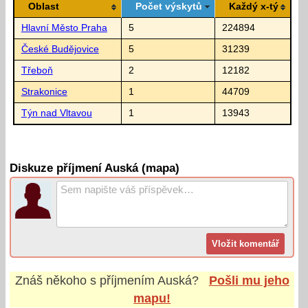
Oblast
Počet výskytů
Každý x-tý
Hlavní Město Praha
5
224894
České Budějovice
5
31239
Třeboň
2
12182
Strakonice
1
44709
Týn nad Vltavou
1
13943
Diskuze příjmení Auská (mapa)
Znáš někoho s příjmením
Auská
?
Pošli mu jeho
mapu!