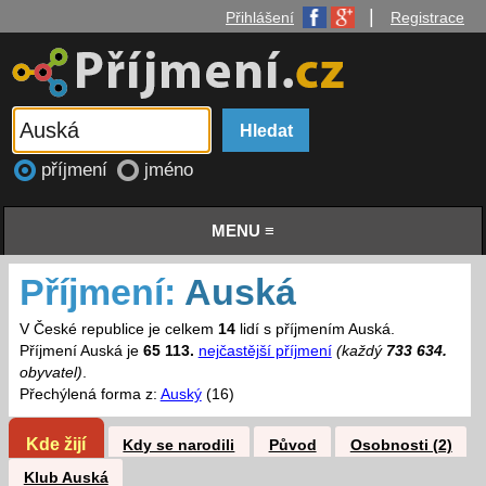
|
Přihlášení
Registrace
příjmení
jméno
MENU ≡
Příjmení:
Auská
V České republice je celkem
14
lidí s příjmením Auská.
Příjmení Auská je
65 113.
nejčastější příjmení
(každý
733 634.
obyvatel)
.
Přechýlená forma z:
Auský
(16)
Kde žijí
Kdy se narodili
Původ
Osobnosti (2)
Klub Auská