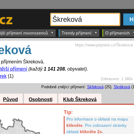
ější příjmení novorozenců
Trendy příjmení
O příjmeních
https://www.prijmeni.cz/Škreková
eková
s příjmením Škreková.
tější příjmení
(každý
1 141 208.
obyvatel)
.
rek
(1)
Zobrazeno:
1 340x
Podobně znějící příjmení:
Skřeková
(25),
Skréková
(1
Původ
Osobnosti
Klub Škreková
Tip:
Pro informace o oblasti na mapu
klikněte
.
Pro zobrazení stránky
oblasti
klikněte 2x.
.