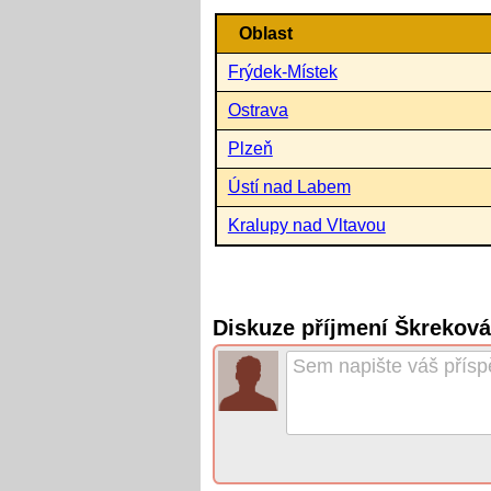
Oblast
Frýdek-Místek
Ostrava
Plzeň
Ústí nad Labem
Kralupy nad Vltavou
Diskuze příjmení Škrekov