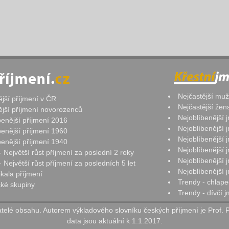
Nejčastější mu
ější příjmení v ČR
Nejčastější že
ější příjmení novorozenců
Nejoblíbenější
benější příjmení 2016
Nejoblíbenější
benější příjmení 1960
Nejoblíbenější
benější příjmení 1940
Nejoblíbenější
- Největší růst příjmení za poslední 2 roky
Nejoblíbenější
 Největší růst příjmení za posledních 5 let
Nejoblíbenější
ikala příjmení
Trendy - chlape
ké skupiny
Trendy - dívčí 
elé obsahu. Autorem výkladového slovníku českých příjmení je Prof. 
data jsou aktuální k 1.1.2017.