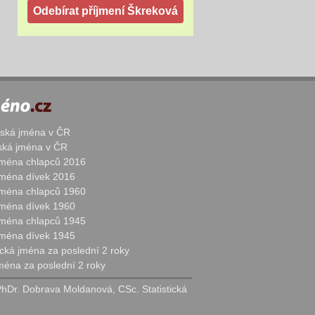
žská jména v ČR
nská jména v ČR
 jména chlapců 2016
 jména dívek 2016
 jména chlapců 1960
 jména dívek 1960
 jména chlapců 1945
 jména dívek 1945
cká jména za poslední 2 roky
jména za poslední 2 roky
PhDr. Dobrava Moldanová, CSc. Statistická