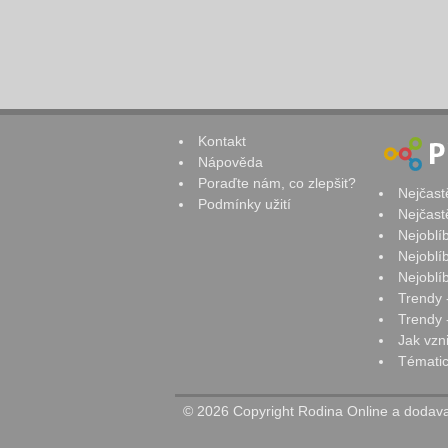
Kontakt
Nápověda
Poraďte nám, co zlepšit?
Nejčast
Podmínky užití
Nejčast
Nejoblí
Nejoblí
Nejoblí
Trendy 
Trendy -
Jak vzn
Tématic
© 2026 Copyright Rodina Online a dodavat