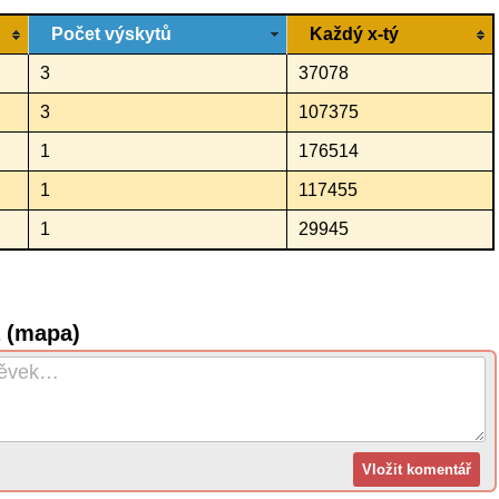
Počet výskytů
Každý x-tý
3
37078
3
107375
1
176514
1
117455
1
29945
á (mapa)