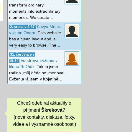
transform ordinary
moments into extraordinary
memories. We curate…
Kavya Mehra
2. srpna v 8:37
v klubu Ondra:
This website
has a clean layout and is
very easy to browse. The…
31. července v
Vondrová Evženie v
15:34
klubu Rožňák:
Tak to jsme
rodina ,můj děda se jmenoval
Evžen,a já jsem v Kojetíně…
Chceš odebírat aktuality o
příjmení
Škreková
?
(nové kontakty, diskuze, fotky,
videa a i významné osobnosti)