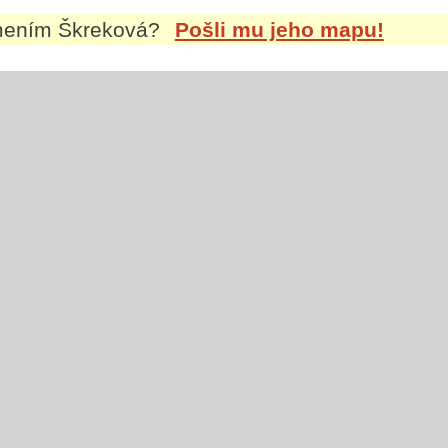
jmením
Škreková
?
Pošli mu jeho mapu!