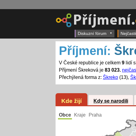
Diskuzní fórum
Nejčast
Příjmení:
Škr
V České republice je celkem
9
lidí 
Příjmení Škreková je
83 023.
nejčas
Přechýlená forma z:
Škreko
(13),
Šk
Kde žijí
Kdy se narodili
Obce
Kraje
Praha