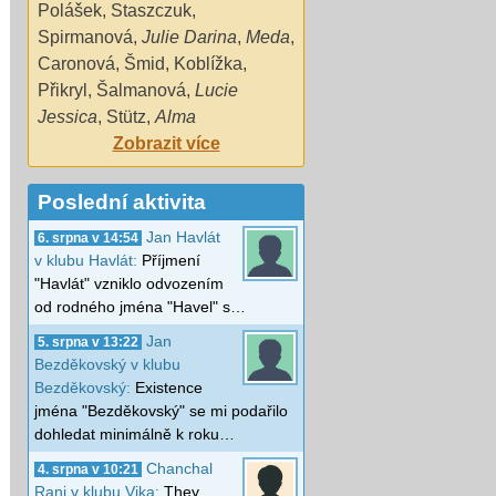
Polášek
,
Staszczuk
,
Spirmanová
,
Julie Darina
,
Meda
,
Caronová
,
Šmid
,
Koblížka
,
Přikryl
,
Šalmanová
,
Lucie
Jessica
,
Stütz
,
Alma
Zobrazit více
Poslední aktivita
Jan Havlát
6. srpna v 14:54
v klubu Havlát:
Příjmení
"Havlát" vzniklo odvozením
od rodného jména "Havel" s…
Jan
5. srpna v 13:22
Bezděkovský v klubu
Bezděkovský:
Existence
jména "Bezděkovský" se mi podařilo
dohledat minimálně k roku…
Chanchal
4. srpna v 10:21
Rani v klubu Vika:
They