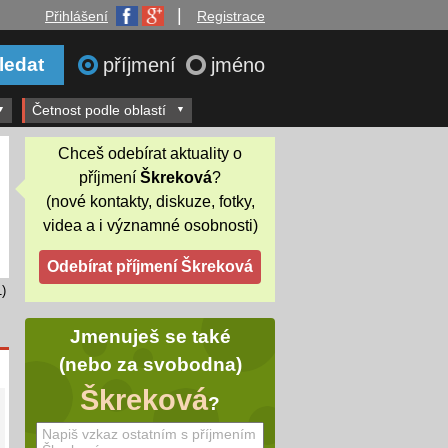
|
Přihlášení
Registrace
příjmení
jméno
Četnost podle oblastí
Chceš odebírat aktuality o
příjmení
Škreková
?
(nové kontakty, diskuze, fotky,
videa a i významné osobnosti)
)
Jmenuješ se také
(nebo za svobodna)
Škreková
?