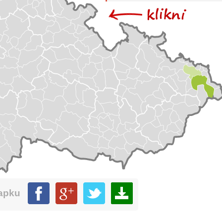
mapku