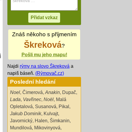
Znáš někoho s příjmením
Škreková
?
Pošli mu jeho mapu!
Najdi
rýmy na slovo Škreková
a
napiš báseň.
(Rýmovač.cz)
Poslední hledání
Noel
,
Čimerová
,
Anakin
,
Dupač
,
Lada
,
Vavřinec
,
Noël
,
Malá
Opletalová
,
Susanová
,
Pikal
,
Jakub Dominik
,
Kulvajt
,
Javornický
,
Halen
,
Šimkanin
,
Mundilová
,
Mikovinyová
,