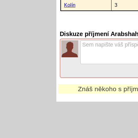
Kolín
3
Diskuze příjmení Arabshah
Znáš někoho s příj