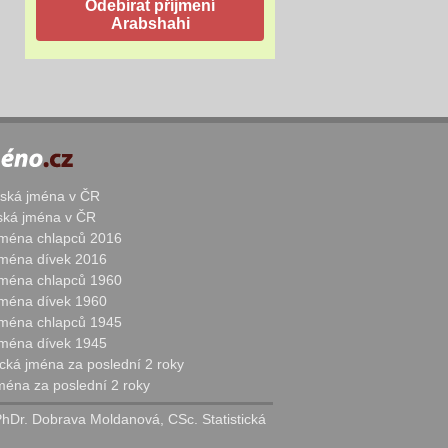
žská jména v ČR
nská jména v ČR
 jména chlapců 2016
 jména dívek 2016
 jména chlapců 1960
 jména dívek 1960
 jména chlapců 1945
 jména dívek 1945
cká jména za poslední 2 roky
jména za poslední 2 roky
PhDr. Dobrava Moldanová, CSc. Statistická