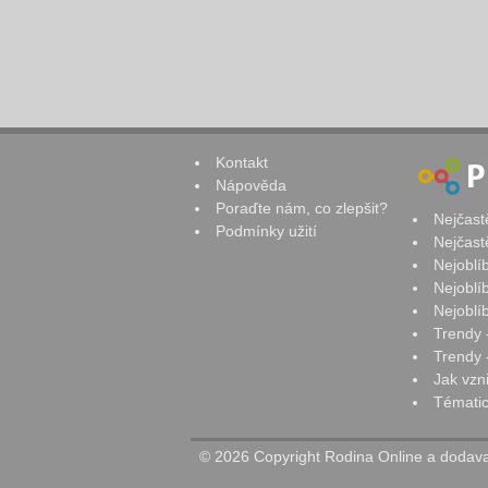
Kontakt
Nápověda
Poraďte nám, co zlepšit?
Nejčast
Podmínky užití
Nejčast
Nejoblí
Nejoblí
Nejoblí
Trendy 
Trendy -
Jak vzn
Tématic
© 2026 Copyright Rodina Online a dodavat