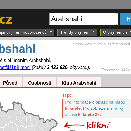
ější příjmení novorozenců
Trendy příjmení
O příjmeních
https://www.prijmeni.cz/Arabshahi
bshahi
dé s příjmením Arabshahi.
astější příjmení
(každý
3 423 626.
obyvatel)
.
Zobrazeno:
422x
Původ
Osobnosti
Klub Arabshahi
Tip:
Pro informace o oblasti na mapu
klikněte
.
Pro zobrazení stránky
oblasti
klikněte 2x.
.