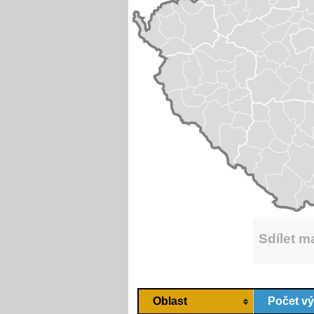
Sdílet 
Oblast
Počet v