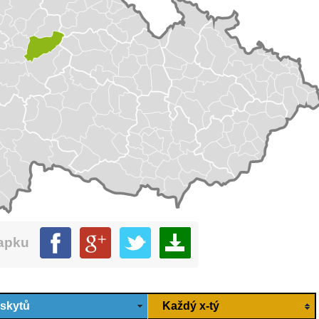
mapku
ýskytů
Každý x-tý