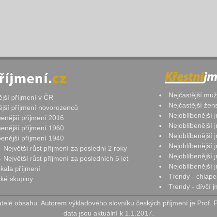
Nejčastější mu
ější příjmení v ČR
Nejčastější že
ější příjmení novorozenců
Nejoblíbenější
benější příjmení 2016
Nejoblíbenější
benější příjmení 1960
Nejoblíbenější
benější příjmení 1940
Nejoblíbenější
- Největší růst příjmení za poslední 2 roky
Nejoblíbenější
 Největší růst příjmení za posledních 5 let
Nejoblíbenější
ikala příjmení
Trendy - chlape
ké skupiny
Trendy - dívčí 
elé obsahu. Autorem výkladového slovníku českých příjmení je Prof. 
data jsou aktuální k 1.1.2017.