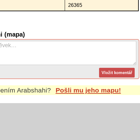
26365
i (mapa)
mením
Arabshahi
?
Pošli mu jeho mapu!