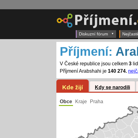
Diskuzní fórum
Nejčast
Příjmení:
Ara
V České republice jsou celkem
3
li
Příjmení Arabshahi je
140 274.
nejč
Kde žijí
Kdy se narodili
Obce
Kraje
Praha