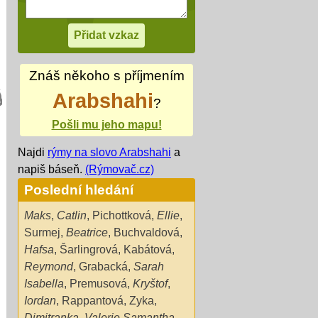
Znáš někoho s příjmením
Arabshahi
?
Pošli mu jeho mapu!
Najdi
rýmy na slovo Arabshahi
a
napiš báseň.
(Rýmovač.cz)
Poslední hledání
Maks
,
Catlin
,
Pichottková
,
Ellie
,
Surmej
,
Beatrice
,
Buchvaldová
,
Hafsa
,
Šarlingrová
,
Kabátová
,
Reymond
,
Grabacká
,
Sarah
Isabella
,
Premusová
,
Kryštof
,
Iordan
,
Rappantová
,
Zyka
,
Dimitranka
,
Valerie Samantha
,