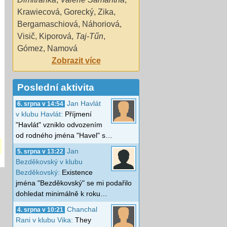
Krawiecová
,
Gorecký
,
Zika
,
Bergamaschiová
,
Náhoriová
,
Visič
,
Kiporová
,
Taj-Tűn
,
Gómez
,
Namová
Zobrazit více
Poslední aktivita
Jan Havlát
6. srpna v 14:54
v klubu Havlát:
Příjmení
"Havlát" vzniklo odvozením
od rodného jména "Havel" s…
Jan
5. srpna v 13:22
Bezděkovský v klubu
Bezděkovský:
Existence
jména "Bezděkovský" se mi podařilo
dohledat minimálně k roku…
Chanchal
4. srpna v 10:21
Rani v klubu Vika:
They