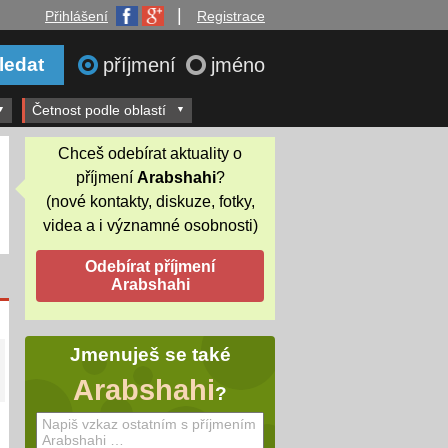
|
Přihlášení
Registrace
příjmení
jméno
Četnost podle oblastí
Chceš odebírat aktuality o
příjmení
Arabshahi
?
(nové kontakty, diskuze, fotky,
videa a i významné osobnosti)
Jmenuješ se také
Arabshahi
?