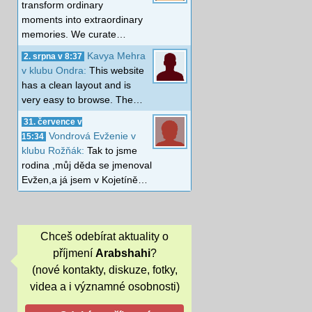
transform ordinary
moments into extraordinary
memories. We curate…
Kavya Mehra
2. srpna v 8:37
v klubu Ondra:
This website
has a clean layout and is
very easy to browse. The…
31. července v
Vondrová Evženie v
15:34
klubu Rožňák:
Tak to jsme
rodina ,můj děda se jmenoval
Evžen,a já jsem v Kojetíně…
Chceš odebírat aktuality o
příjmení
Arabshahi
?
(nové kontakty, diskuze, fotky,
videa a i významné osobnosti)