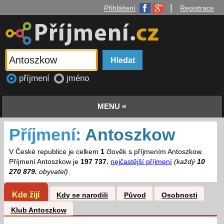
|
Přihlášení
Registrace
příjmení
jméno
MENU ≡
Příjmení:
Antoszkow
V České republice je celkem
1
člověk s příjmením Antoszkow.
Příjmení Antoszkow je
197 737.
nejčastější příjmení
(každý
10
270 879.
obyvatel)
.
Kde žijí
Kdy se narodili
Původ
Osobnosti
Klub Antoszkow