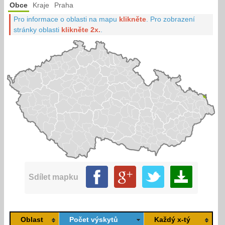
Obce
Kraje
Praha
Pro informace o oblasti na mapu
klikněte
.
Pro zobrazení
stránky oblasti
klikněte 2x.
.
Sdílet mapku
Oblast
Počet výskytů
Každý x-tý