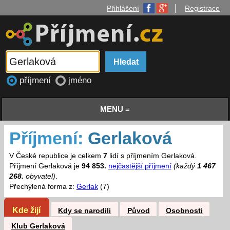
|
Přihlášení
Registrace
příjmení
jméno
MENU ≡
Příjmení:
Gerlaková
V České republice je celkem
7
lidí s příjmením Gerlaková.
Příjmení Gerlaková je
94 853.
nejčastější příjmení
(každý
1 467
268.
obyvatel)
.
Přechýlená forma z:
Gerlak
(7)
Kde žijí
Kdy se narodili
Původ
Osobnosti
Klub Gerlaková