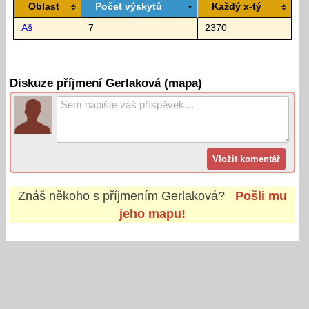
Oblast
Počet výskytů
Každý x-tý
Aš
7
2370
Diskuze příjmení Gerlaková (mapa)
Znáš někoho s příjmením
Gerlaková
?
Pošli mu
jeho mapu!