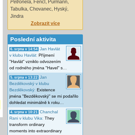
Petronela
,
Fencl
,
Purmann
,
Tabulka
,
Chovanec
,
Hyský
,
Jindra
Zobrazit více
Poslední aktivita
Jan Havlát
6. srpna v 14:54
v klubu Havlát:
Příjmení
"Havlát" vzniklo odvozením
od rodného jména "Havel" s…
Jan
5. srpna v 13:22
Bezděkovský v klubu
Bezděkovský:
Existence
jména "Bezděkovský" se mi podařilo
dohledat minimálně k roku…
Chanchal
4. srpna v 10:21
Rani v klubu Vika:
They
transform ordinary
moments into extraordinary