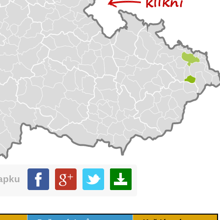
mapku