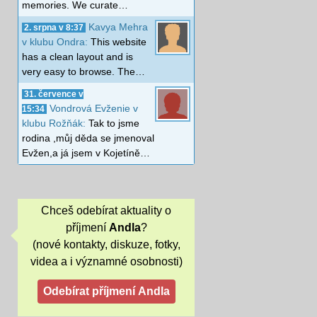
memories. We curate…
Kavya Mehra
2. srpna v 8:37
v klubu Ondra:
This website
has a clean layout and is
very easy to browse. The…
31. července v
Vondrová Evženie v
15:34
klubu Rožňák:
Tak to jsme
rodina ,můj děda se jmenoval
Evžen,a já jsem v Kojetíně…
Chceš odebírat aktuality o
příjmení
Andla
?
(nové kontakty, diskuze, fotky,
videa a i významné osobnosti)