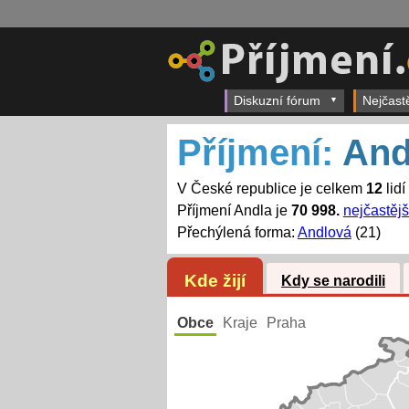
Diskuzní fórum
Nejčast
Příjmení:
And
V České republice je celkem
12
lidí
Příjmení Andla je
70 998.
nejčastějš
Přechýlená forma:
Andlová
(21)
Kde žijí
Kdy se narodili
Obce
Kraje
Praha