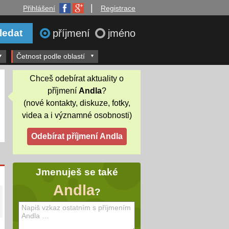
|
Přihlášení
Registrace
příjmení
jméno
Četnost podle oblastí
Chceš odebírat aktuality o
příjmení
Andla
?
(nové kontakty, diskuze, fotky,
videa a i významné osobnosti)
Jmenuješ se také
Andla
?