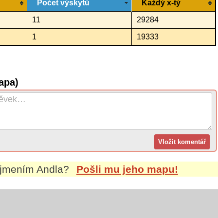
Počet výskytů
Každý x-tý
11
29284
1
19333
apa)
íjmením
Andla
?
Pošli mu jeho mapu!