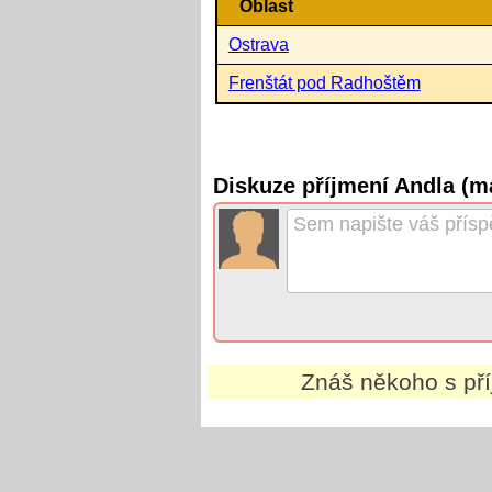
Oblast
Ostrava
Frenštát pod Radhoštěm
Diskuze příjmení Andla (m
Znáš někoho s př