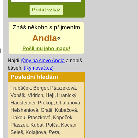
Znáš někoho s příjmením
Andla
?
Pošli mu jeho mapu!
Najdi
rýmy na slovo Andla
a napiš
báseň.
(Rýmovač.cz)
Poslední hledání
Trubáček
,
Berger
,
Ptaszeková
,
Vonšík
,
Vidrich
,
Hejl
,
Hranický
,
Hausleitner
,
Prokop
,
Chalupová
,
Helshaniová
,
Gratti
,
Kubáčová
,
Liakou
,
Ptaszková
,
Kopeček
,
Ptaszek
,
Kubat
,
Polča
,
Kocian
,
Seleš
,
Kolajtová
,
Pera
,