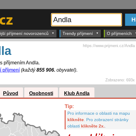
ější příjmení novorozenců
Trendy příjmení
O příjmeních
https://www.prijmeni.cz/Andla
la
 s příjmením Andla.
í příjmení
(každý
855 906.
obyvatel)
.
Zobrazeno:
693x
Původ
Osobnosti
Klub Andla
Tip:
Pro informace o oblasti na mapu
klikněte
.
Pro zobrazení stránky
oblasti
klikněte 2x.
.