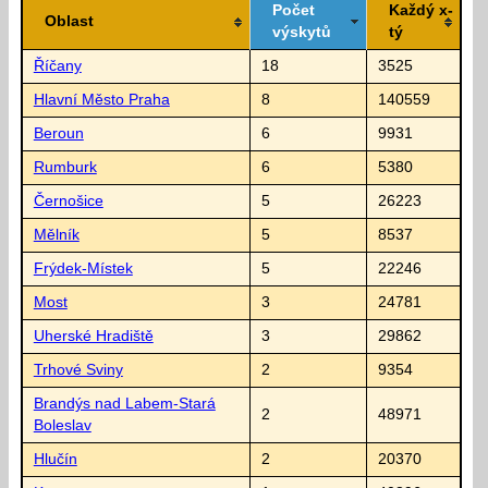
Počet
Každý x-
Oblast
výskytů
tý
Říčany
18
3525
Hlavní Město Praha
8
140559
Beroun
6
9931
Rumburk
6
5380
Černošice
5
26223
Mělník
5
8537
Frýdek-Místek
5
22246
Most
3
24781
Uherské Hradiště
3
29862
Trhové Sviny
2
9354
Brandýs nad Labem-Stará
2
48971
Boleslav
Hlučín
2
20370