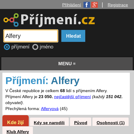
|
Přihlášení
Registrace
příjmení
jméno
MENU ≡
Příjmení:
Alfery
V České republice je celkem
68
lidí s příjmením Alfery.
Příjmení Alfery je
23 050.
nejčastější příjmení
(každý
151 042.
obyvatel)
.
Přechýlená forma:
Alferyová
(45)
Kde žijí
Kdy se narodili
Původ
Osobnosti (1)
Klub Alfery