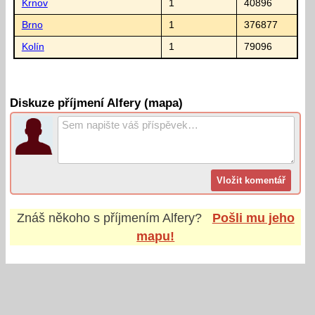
Krnov
1
40896
Brno
1
376877
Kolín
1
79096
Diskuze příjmení Alfery (mapa)
Znáš někoho s příjmením
Alfery
?
Pošli mu jeho
mapu!