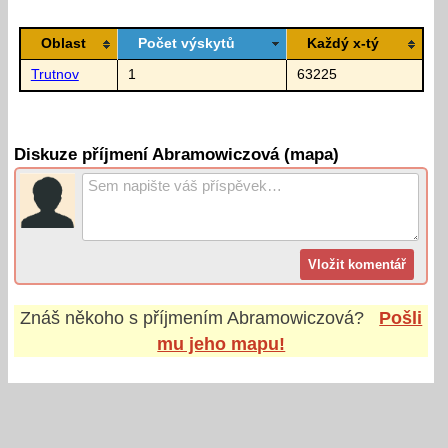
Oblast
Počet výskytů
Každý x-tý
Trutnov
1
63225
Diskuze příjmení Abramowiczová (mapa)
Znáš někoho s příjmením
Abramowiczová
?
Pošli
mu jeho mapu!