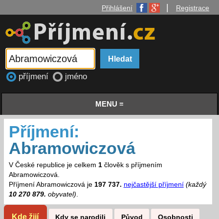
|
Přihlášení
Registrace
příjmení
jméno
MENU ≡
Příjmení:
Abramowiczová
V České republice je celkem
1
člověk s příjmením
Abramowiczová.
Příjmení Abramowiczová je
197 737.
nejčastější příjmení
(každý
10 270 879.
obyvatel)
.
Kde žijí
Kdy se narodili
Původ
Osobnosti