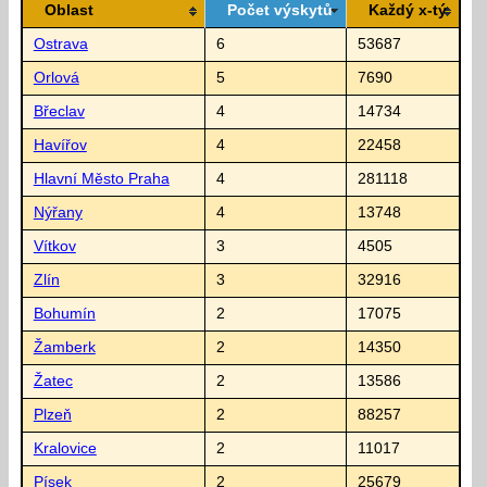
Oblast
Počet výskytů
Každý x-tý
Ostrava
6
53687
Orlová
5
7690
Břeclav
4
14734
Havířov
4
22458
Hlavní Město Praha
4
281118
Nýřany
4
13748
Vítkov
3
4505
Zlín
3
32916
Bohumín
2
17075
Žamberk
2
14350
Žatec
2
13586
Plzeň
2
88257
Kralovice
2
11017
Písek
2
25679