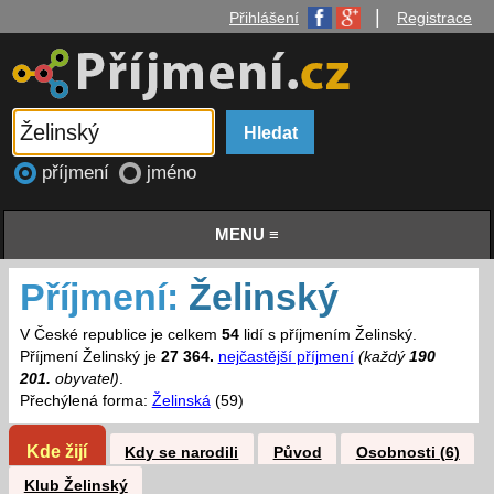
|
Přihlášení
Registrace
příjmení
jméno
MENU ≡
Příjmení:
Želinský
V České republice je celkem
54
lidí s příjmením Želinský.
Příjmení Želinský je
27 364.
nejčastější příjmení
(každý
190
201.
obyvatel)
.
Přechýlená forma:
Želinská
(59)
Kde žijí
Kdy se narodili
Původ
Osobnosti (6)
Klub Želinský