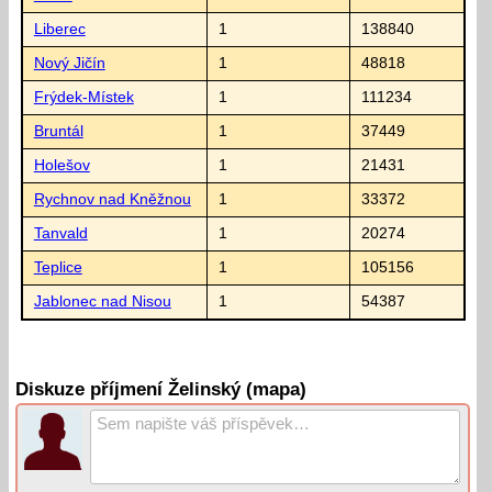
Liberec
1
138840
Nový Jičín
1
48818
Frýdek-Místek
1
111234
Bruntál
1
37449
Holešov
1
21431
Rychnov nad Kněžnou
1
33372
Tanvald
1
20274
Teplice
1
105156
Jablonec nad Nisou
1
54387
Diskuze příjmení Želinský (mapa)