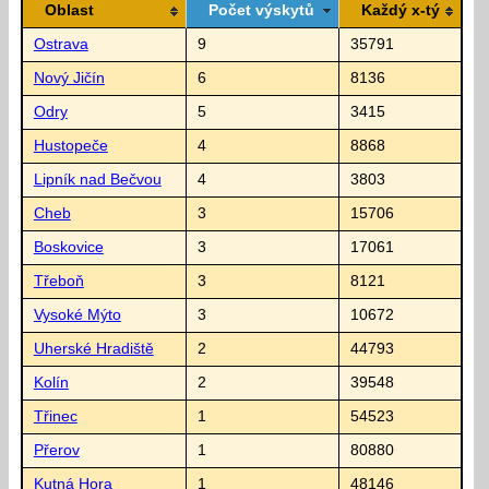
Oblast
Počet výskytů
Každý x-tý
Ostrava
9
35791
Nový Jičín
6
8136
Odry
5
3415
Hustopeče
4
8868
Lipník nad Bečvou
4
3803
Cheb
3
15706
Boskovice
3
17061
Třeboň
3
8121
Vysoké Mýto
3
10672
Uherské Hradiště
2
44793
Kolín
2
39548
Třinec
1
54523
Přerov
1
80880
Kutná Hora
1
48146