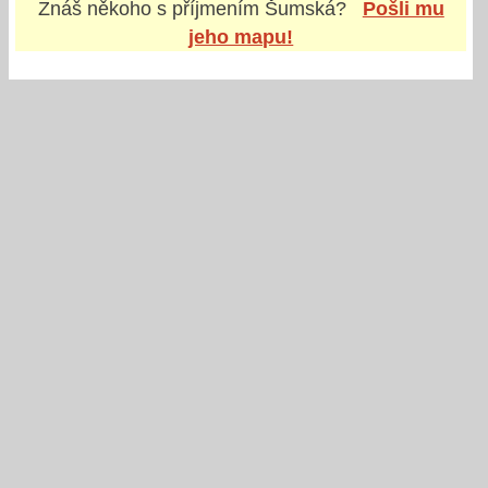
Znáš někoho s příjmením
Šumská
?
Pošli mu
jeho mapu!