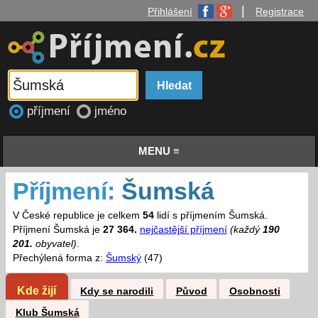
|
Přihlášení
Registrace
příjmení
jméno
MENU ≡
Příjmení:
Šumská
V České republice je celkem
54
lidí s příjmením Šumská.
Příjmení Šumská je
27 364.
nejčastější příjmení
(každý
190
201.
obyvatel)
.
Přechýlená forma z:
Šumský
(47)
Kde žijí
Kdy se narodili
Původ
Osobnosti
Klub Šumská