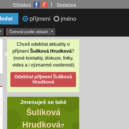
|
Přihlášení
Registrace
příjmení
jméno
Četnost podle oblastí
Chceš odebírat aktuality o
příjmení
Šulíková Hrudková
?
(nové kontakty, diskuze, fotky,
videa a i významné osobnosti)
Jmenuješ se také
Šulíková
Hrudková
?