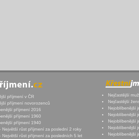
Nejčastější mu
ější příjmení v ČR
Nejčastější že
ější příjmení novorozenců
Nejoblíbenější
benější příjmení 2016
Nejoblíbenější
benější příjmení 1960
Nejoblíbenější
benější příjmení 1940
Nejoblíbenější
- Největší růst příjmení za poslední 2 roky
Nejoblíbenější
 Největší růst příjmení za posledních 5 let