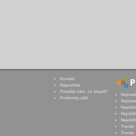
Kontakt
Nápověda
Poraďte nám, co zlepšit?
Nejčast
Podmínky užití
Nejčast
Nejoblí
Nejoblí
Nejoblí
Trendy 
Trendy -