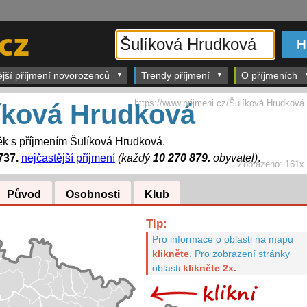
ější příjmení novorozenců
Trendy příjmení
O příjmeních
https://www.prijmeni.cz/Šulíková Hrudková
íková Hrudková
k s příjmením Šulíková Hrudková.
737.
nejčastější příjmení
(každý
10 270 879.
obyvatel)
.
Zobrazeno:
161x
Původ
Osobnosti
Klub
Tip:
Pro informace o oblasti na mapu
klikněte
.
Pro zobrazení stránky
oblasti
klikněte 2x.
.