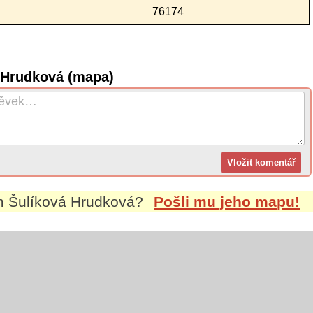
76174
á Hrudková (mapa)
ím
Šulíková Hrudková
?
Pošli mu jeho mapu!