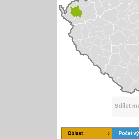
Sdílet 
Oblast
Počet v