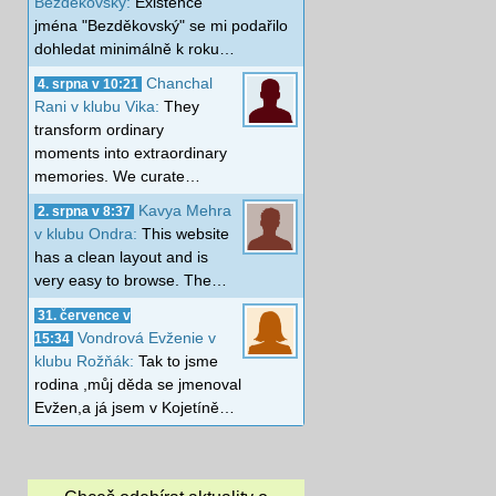
Bezděkovský:
Existence
jména "Bezděkovský" se mi podařilo
dohledat minimálně k roku…
Chanchal
4. srpna v 10:21
Rani v klubu Vika:
They
transform ordinary
moments into extraordinary
memories. We curate…
Kavya Mehra
2. srpna v 8:37
v klubu Ondra:
This website
has a clean layout and is
very easy to browse. The…
31. července v
Vondrová Evženie v
15:34
klubu Rožňák:
Tak to jsme
rodina ,můj děda se jmenoval
Evžen,a já jsem v Kojetíně…