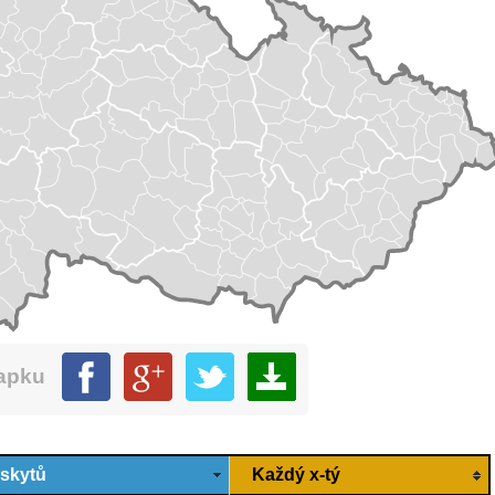
mapku
ýskytů
Každý x-tý