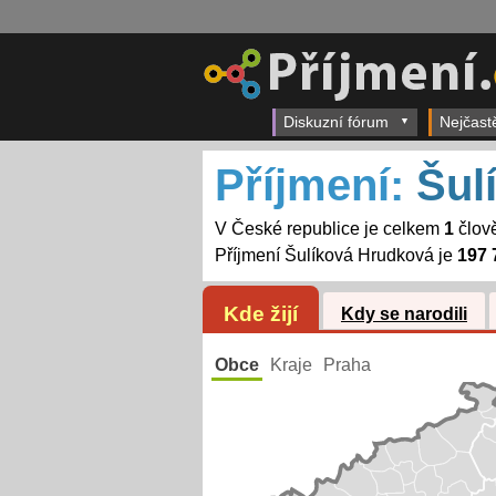
Diskuzní fórum
Nejčast
Příjmení:
Šul
V České republice je celkem
1
člově
Příjmení Šulíková Hrudková je
197 
Kde žijí
Kdy se narodili
Obce
Kraje
Praha