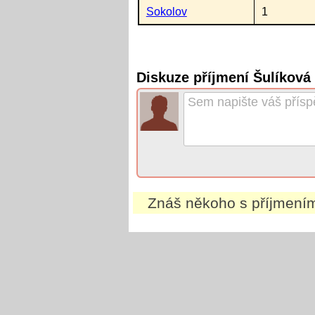
Sokolov
1
Diskuze příjmení Šulíkov
Znáš někoho s příjmen