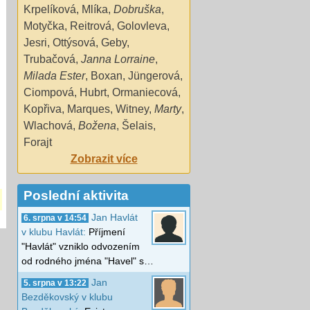
Krpelíková
,
Mlíka
,
Dobruška
,
Motyčka
,
Reitrová
,
Golovleva
,
Jesri
,
Ottýsová
,
Geby
,
Trubačová
,
Janna Lorraine
,
Milada Ester
,
Boxan
,
Jüngerová
,
Ciompová
,
Hubrt
,
Ormaniecová
,
Kopřiva
,
Marques
,
Witney
,
Marty
,
Wlachová
,
Božena
,
Šelais
,
Forajt
Zobrazit více
Poslední aktivita
Jan Havlát
6. srpna v 14:54
v klubu Havlát:
Příjmení
"Havlát" vzniklo odvozením
od rodného jména "Havel" s…
Jan
5. srpna v 13:22
Bezděkovský v klubu