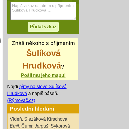
Znáš někoho s příjmením
Šulíková
Hrudková
?
Pošli mu jeho mapu!
Najdi
rýmy na slovo Šulíková
Hrudková
a napiš báseň.
(Rýmovač.cz)
Poslední hledání
Vídeň
,
Slezáková Kirschová
,
Emil
,
Čumr
,
Jerguš
,
Sýkorová