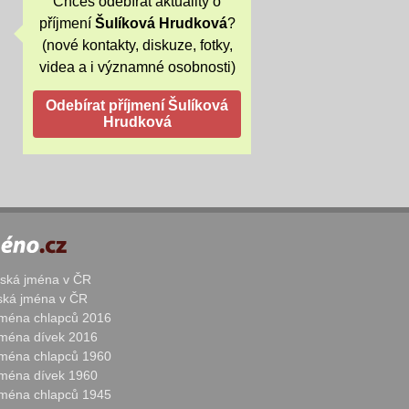
Chceš odebírat aktuality o
příjmení
Šulíková Hrudková
?
(nové kontakty, diskuze, fotky,
videa a i významné osobnosti)
žská jména v ČR
nská jména v ČR
 jména chlapců 2016
 jména dívek 2016
 jména chlapců 1960
 jména dívek 1960
 jména chlapců 1945