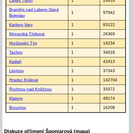
Český Těšín
1
25518
Brandýs nad Labem-Stará
1
97942
Boleslav
Karlovy Vary
1
83122
Moravská Třebová
1
26369
Horšovský Týn
1
14234
Tachov
1
34018
Kadaň
1
42413
Litvínov
1
37343
Hradec Králové
1
142704
Rychnov nad Kněžnou
1
33372
Klatovy
1
49174
Broumov
1
16208
Diskuze příjmení Šponiarová (mapa)