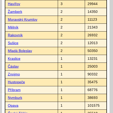
Havířov
3
29944
Žamberk
2
14350
Moravský Krumlov
2
11123
Mělník
2
21343
Rakovník
2
26932
Sušice
2
12013
Mladá Boleslav
2
50350
Kraslice
1
13231
Čáslav
1
25003
Znojmo
1
90332
Hustopeče
1
35475
Příbram
1
68776
Nymburk
1
38693
Opava
1
101575