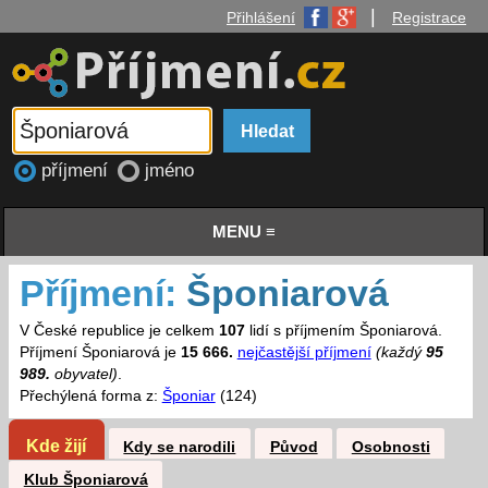
|
Přihlášení
Registrace
příjmení
jméno
MENU ≡
Příjmení:
Šponiarová
V České republice je celkem
107
lidí s příjmením Šponiarová.
Příjmení Šponiarová je
15 666.
nejčastější příjmení
(každý
95
989.
obyvatel)
.
Přechýlená forma z:
Šponiar
(124)
Kde žijí
Kdy se narodili
Původ
Osobnosti
Klub Šponiarová