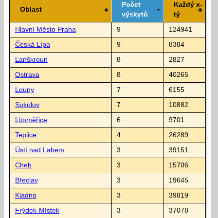
Počet
Každý x-
Oblast
výskytů
tý
Hlavní Město Praha
9
124941
Česká Lípa
9
8384
Lanškroun
8
2827
Ostrava
8
40265
Louny
7
6155
Sokolov
7
10882
Litoměřice
6
9701
Teplice
4
26289
Ústí nad Labem
3
39151
Cheb
3
15706
Břeclav
3
19645
Kladno
3
39819
Frýdek-Místek
3
37078