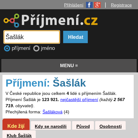
|
Přihlášení
Registrace
příjmení
jméno
MENU ≡
Příjmení:
Šašlák
V České republice jsou celkem
4
lidé s příjmením Šašlák.
Příjmení Šašlák je
123 921.
nejčastější příjmení
(každý
2 567
719.
obyvatel)
.
Přechýlená forma:
Šašláková
(4)
Kde žijí
Kdy se narodili
Původ
Osobnosti
Klub Šašlák