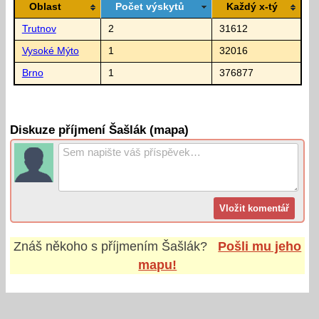
Oblast
Počet výskytů
Každý x-tý
Trutnov
2
31612
Vysoké Mýto
1
32016
Brno
1
376877
Diskuze příjmení Šašlák (mapa)
Znáš někoho s příjmením
Šašlák
?
Pošli mu jeho
mapu!