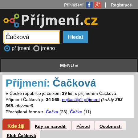
|
Přihlášení
Registrace
příjmení
jméno
MENU ≡
Příjmení:
Čačková
V České republice je celkem
39
lidí s příjmením Čačková.
Příjmení Čačková je
34 569.
nejčastější příjmení
(každý
263
355.
obyvatel)
.
Přechýlená forma z:
Čačka
(23),
Čačko
(11)
Kde žijí
Kdy se narodili
Původ
Osobnosti
Klub Čačková