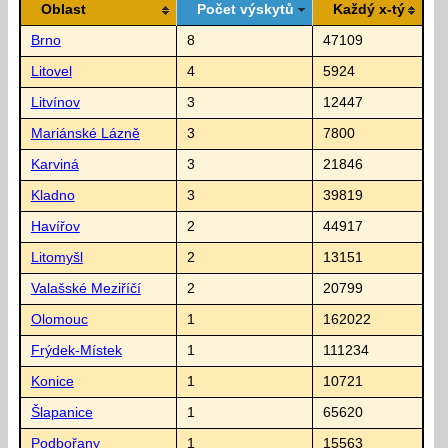
Oblast
Počet výskytů
Každý x-tý
Brno
8
47109
Litovel
4
5924
Litvínov
3
12447
Mariánské Lázně
3
7800
Karviná
3
21846
Kladno
3
39819
Havířov
2
44917
Litomyšl
2
13151
Valašské Meziříčí
2
20799
Olomouc
1
162022
Frýdek-Místek
1
111234
Konice
1
10721
Šlapanice
1
65620
Podbořany
1
15563