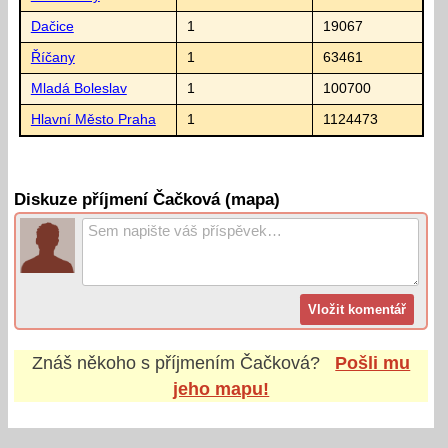
Dačice
1
19067
Říčany
1
63461
Mladá Boleslav
1
100700
Hlavní Město Praha
1
1124473
Diskuze příjmení Čačková (mapa)
Znáš někoho s příjmením
Čačková
?
Pošli mu
jeho mapu!