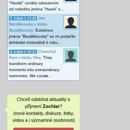
"Havlát" vzniklo odvozením
od rodného jména "Havel" s…
Jan
5. srpna v 13:22
Bezděkovský v klubu
Bezděkovský:
Existence
jména "Bezděkovský" se mi podařilo
dohledat minimálně k roku…
Chanchal
4. srpna v 10:21
Rani v klubu Vika:
They
transform ordinary
moments into extraordinary
memories. We curate…
Chceš odebírat aktuality o
příjmení
Zochlar
?
(nové kontakty, diskuze, fotky,
videa a i významné osobnosti)