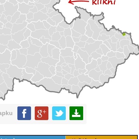
mapku