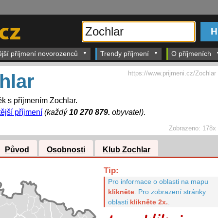
ější příjmení novorozenců
Trendy příjmení
O příjmeních
https://www.prijmeni.cz/Zochlar
hlar
k s příjmením Zochlar.
ější příjmení
(každý
10 270 879.
obyvatel)
.
Zobrazeno:
178x
Původ
Osobnosti
Klub Zochlar
Tip:
Pro informace o oblasti na mapu
klikněte
.
Pro zobrazení stránky
oblasti
klikněte 2x.
.