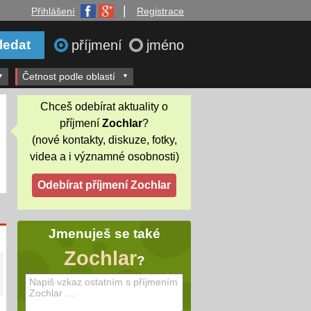
|
Přihlášení
Registrace
příjmení
jméno
Četnost podle oblastí
Chceš odebírat aktuality o
příjmení
Zochlar
?
(nové kontakty, diskuze, fotky,
videa a i významné osobnosti)
Jmenuješ se také
Zochlar
?