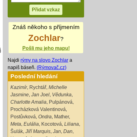
Znáš někoho s příjmením
Zochlar
?
Pošli mu jeho mapu!
Najdi
rýmy na slovo Zochlar
a
napiš báseň.
(Rýmovač.cz)
Poslední hledání
Kazimír
,
Rychtář
,
Michelle
Jasmine
,
Jan Joel
,
Vědunka
,
Charlotte Amalia
,
Pulpánová
,
Procházková Valentinová
,
Postůvková
,
Ondra
,
Mather
,
Meta
,
Eulália
,
Kocotová
,
Liliana
,
Šulák
,
Jiří Marquis
,
Jan
,
Dan
,