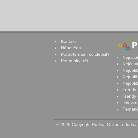
Kontakt
Nápověda
Poraďte nám, co zlepšit?
Nejčast
Podmínky užití
Nejčast
Nejoblí
Nejoblí
Nejoblí
Trendy 
Trendy -
Jak vzn
Tématic
© 2026 Copyright Rodina Online a dodavat