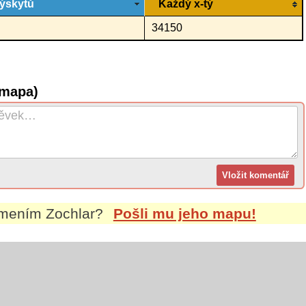
ýskytů
Každý x-tý
34150
(mapa)
íjmením
Zochlar
?
Pošli mu jeho mapu!