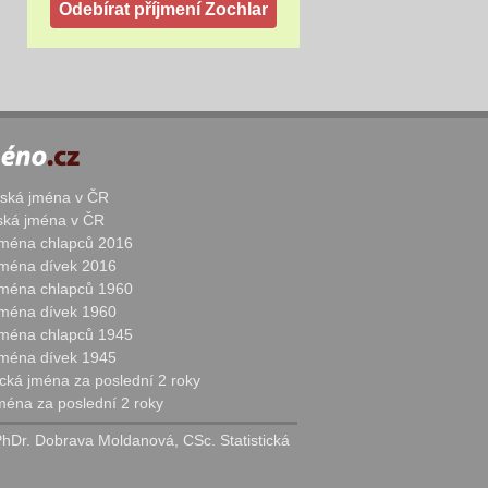
žská jména v ČR
nská jména v ČR
 jména chlapců 2016
 jména dívek 2016
 jména chlapců 1960
 jména dívek 1960
 jména chlapců 1945
 jména dívek 1945
cká jména za poslední 2 roky
jména za poslední 2 roky
PhDr. Dobrava Moldanová, CSc. Statistická