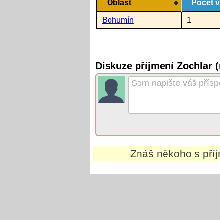
Oblast
Počet v
Bohumín
1
Diskuze příjmení Zochlar 
Znáš někoho s př