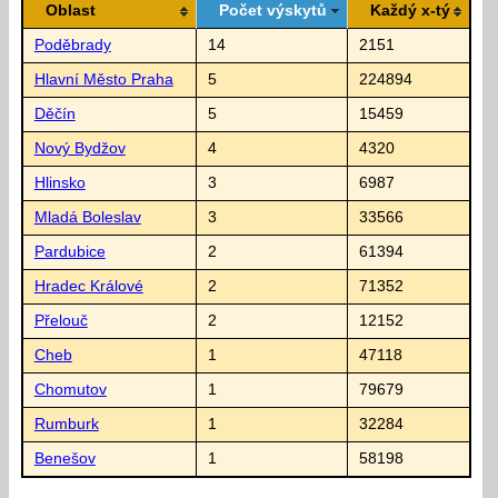
Oblast
Počet výskytů
Každý x-tý
Poděbrady
14
2151
Hlavní Město Praha
5
224894
Děčín
5
15459
Nový Bydžov
4
4320
Hlinsko
3
6987
Mladá Boleslav
3
33566
Pardubice
2
61394
Hradec Králové
2
71352
Přelouč
2
12152
Cheb
1
47118
Chomutov
1
79679
Rumburk
1
32284
Benešov
1
58198