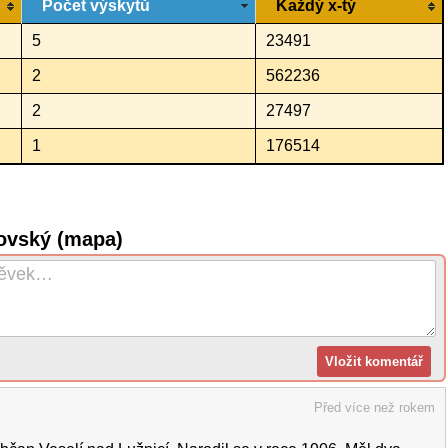
Počet výskytů
Každý x-tý
5
23491
2
562236
2
27497
1
176514
ovský (mapa)
Před více než rokem