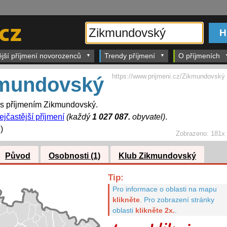
ější příjmení novorozenců
Trendy příjmení
O příjmeních
https://www.prijmeni.cz/Zikmundovský
mundovský
í s příjmením Zikmundovský.
ejčastější příjmení
(každý
1 027 087.
obyvatel)
.
)
Zobrazeno:
181x
Původ
Osobnosti (1)
Klub Zikmundovský
Tip:
Pro informace o oblasti na mapu
klikněte
.
Pro zobrazení stránky
oblasti
klikněte 2x.
.