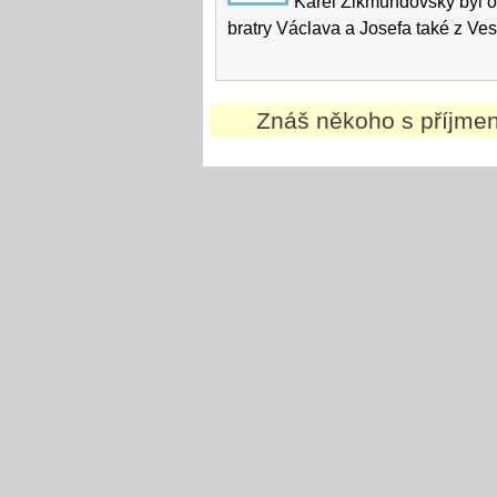
Karel Zikmundovský byl ob
bratry Václava a Josefa také z Vese
Znáš někoho s příjm