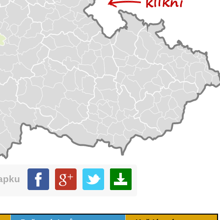
mapku