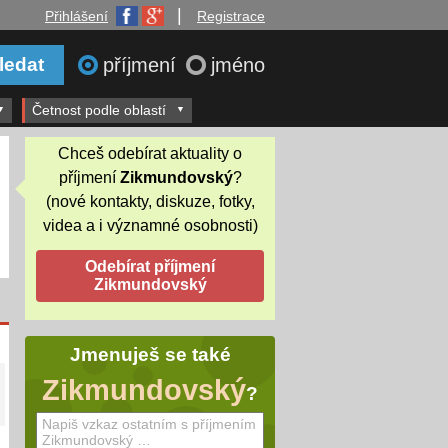
|
Přihlášení
Registrace
příjmení
jméno
Četnost podle oblastí
Chceš odebírat aktuality o
příjmení
Zikmundovský
?
(nové kontakty, diskuze, fotky,
videa a i významné osobnosti)
Jmenuješ se také
Zikmundovský
?