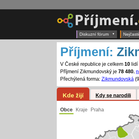
Diskuzní fórum
Nejčast
Příjmení:
Zik
V České republice je celkem
10
lid
Příjmení Zikmundovský je
78 480.
n
Přechýlená forma:
Zikmundovská
(9
Kde žijí
Kdy se narodili
Obce
Kraje
Praha