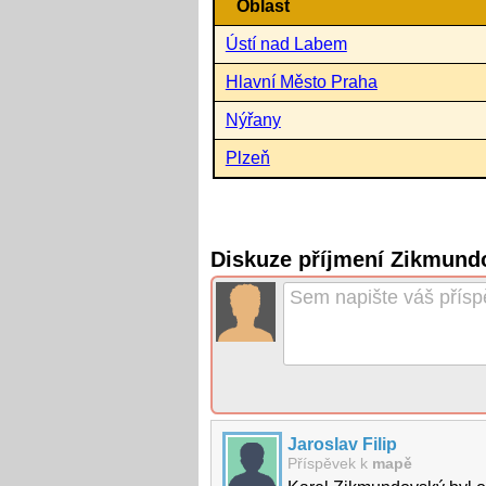
Oblast
Ústí nad Labem
Hlavní Město Praha
Nýřany
Plzeň
Diskuze příjmení Zikmund
Jaroslav Filip
Příspěvek k
mapě