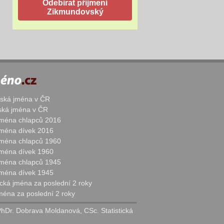
žská jména v ČR
nská jména v ČR
 jména chlapců 2016
 jména dívek 2016
 jména chlapců 1960
 jména dívek 1960
 jména chlapců 1945
 jména dívek 1945
cká jména za poslední 2 roky
jména za poslední 2 roky
PhDr. Dobrava Moldanová, CSc. Statistická