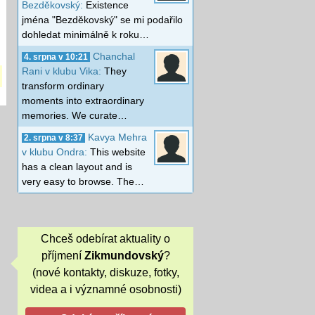
Bezděkovský:
Existence
jména "Bezděkovský" se mi podařilo
dohledat minimálně k roku…
Chanchal
4. srpna v 10:21
Rani v klubu Vika:
They
transform ordinary
moments into extraordinary
memories. We curate…
Kavya Mehra
2. srpna v 8:37
v klubu Ondra:
This website
has a clean layout and is
very easy to browse. The…
Chceš odebírat aktuality o
příjmení
Zikmundovský
?
(nové kontakty, diskuze, fotky,
videa a i významné osobnosti)