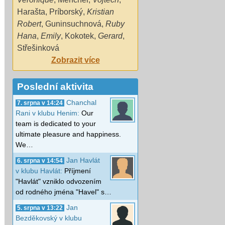
Harašta
,
Príborský
,
Kristian
Robert
,
Guninsuchnová
,
Ruby
Hana
,
Emily
,
Kokotek
,
Gerard
,
Střešinková
Zobrazit více
Poslední aktivita
Chanchal
7. srpna v 14:24
Rani v klubu Henim:
Our
team is dedicated to your
ultimate pleasure and happiness.
We…
Jan Havlát
6. srpna v 14:54
v klubu Havlát:
Příjmení
"Havlát" vzniklo odvozením
od rodného jména "Havel" s…
Jan
5. srpna v 13:22
Bezděkovský v klubu