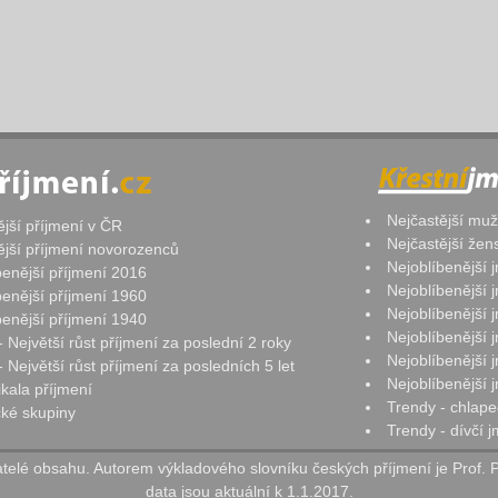
Nejčastější mu
ější příjmení v ČR
Nejčastější že
ější příjmení novorozenců
Nejoblíbenější
benější příjmení 2016
Nejoblíbenější
benější příjmení 1960
Nejoblíbenější
benější příjmení 1940
Nejoblíbenější
- Největší růst příjmení za poslední 2 roky
Nejoblíbenější
 Největší růst příjmení za posledních 5 let
Nejoblíbenější
ikala příjmení
Trendy - chlape
ké skupiny
Trendy - dívčí 
elé obsahu. Autorem výkladového slovníku českých příjmení je Prof. 
data jsou aktuální k 1.1.2017.