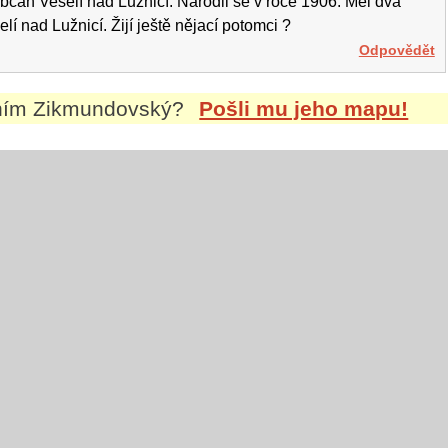
čan Veselí nad Lužnicí. Narodil se v roce 1906. Měl dva
lí nad Lužnicí. Žijí ještě nějací potomci ?
Odpovědět
ením
Zikmundovský
?
Pošli mu jeho mapu!