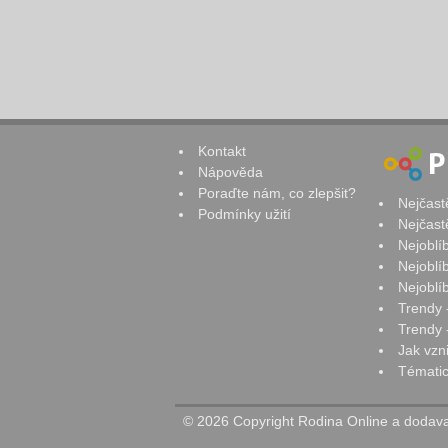
Kontakt
Nápověda
Poraďte nám, co zlepšit?
Nejčast
Podmínky užití
Nejčast
Nejoblí
Nejoblí
Nejoblí
Trendy 
Trendy -
Jak vzn
Tématic
© 2026 Copyright Rodina Online a dodavat