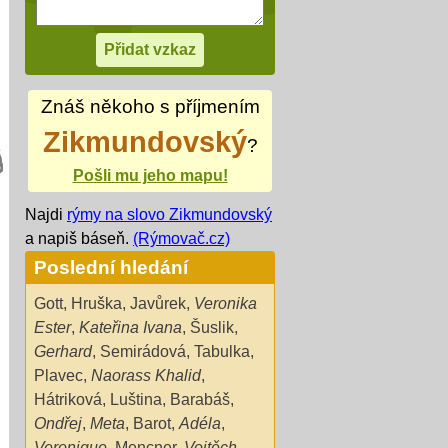
Znáš někoho s příjmením
Zikmundovský
?
Pošli mu jeho mapu!
Najdi
rýmy na slovo Zikmundovský
a napiš báseň.
(Rýmovač.cz)
Poslední hledání
Gott
,
Hruška
,
Javůrek
,
Veronika
Ester
,
Kateřina Ivana
,
Šuslik
,
Gerhard
,
Semirádová
,
Tabulka
,
Plavec
,
Naorass Khalid
,
Hátriková
,
Luština
,
Barabáš
,
Ondřej
,
Meta
,
Barot
,
Adéla
,
Veronique
,
Mencner
,
Vojtěch
,