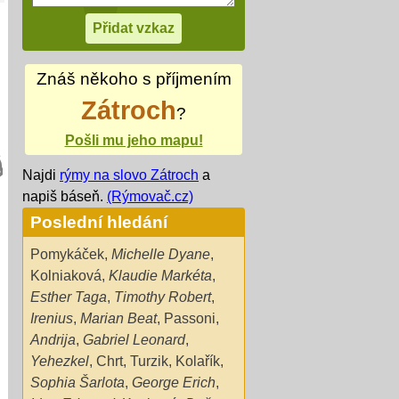
Znáš někoho s příjmením
Zátroch
?
Pošli mu jeho mapu!
Najdi
rýmy na slovo Zátroch
a
napiš báseň.
(Rýmovač.cz)
Poslední hledání
Pomykáček
,
Michelle Dyane
,
Kolniaková
,
Klaudie Markéta
,
Esther Taga
,
Timothy Robert
,
Irenius
,
Marian Beat
,
Passoni
,
Andrija
,
Gabriel Leonard
,
Yehezkel
,
Chrt
,
Turzik
,
Kolařík
,
Sophia Šarlota
,
George Erich
,