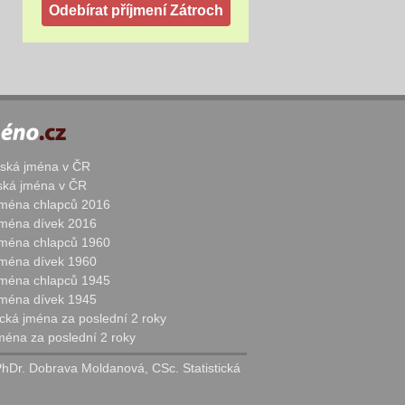
žská jména v ČR
nská jména v ČR
 jména chlapců 2016
 jména dívek 2016
 jména chlapců 1960
 jména dívek 1960
 jména chlapců 1945
 jména dívek 1945
cká jména za poslední 2 roky
jména za poslední 2 roky
PhDr. Dobrava Moldanová, CSc. Statistická