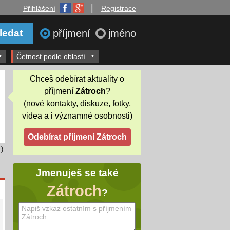
|
Přihlášení
Registrace
příjmení
jméno
Četnost podle oblastí
Chceš odebírat aktuality o
příjmení
Zátroch
?
(nové kontakty, diskuze, fotky,
videa a i významné osobnosti)
)
Jmenuješ se také
Zátroch
?