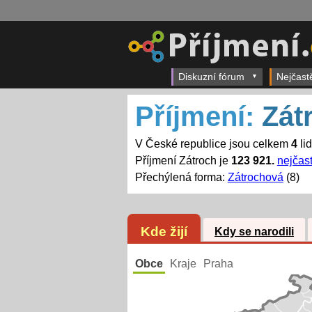
Diskuzní fórum
Nejčast
Příjmení:
Zát
V České republice jsou celkem
4
li
Příjmení Zátroch je
123 921.
nejčast
Přechýlená forma:
Zátrochová
(8)
Kde žijí
Kdy se narodili
Obce
Kraje
Praha