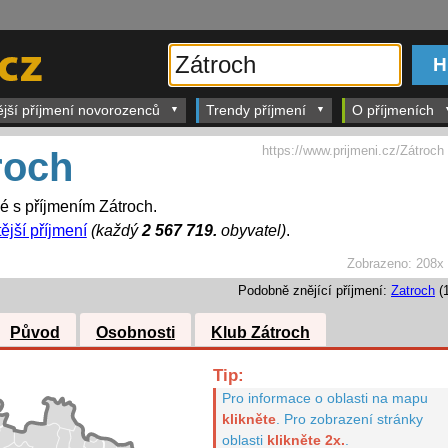
ější příjmení novorozenců
Trendy příjmení
O příjmeních
https://www.prijmeni.cz/Zátroch
roch
dé s příjmením Zátroch.
ější příjmení
(každý
2 567 719.
obyvatel)
.
Zobrazeno:
208x
Podobně znějící příjmení:
Zatroch
(1
Původ
Osobnosti
Klub Zátroch
Tip:
Pro informace o oblasti na mapu
klikněte
.
Pro zobrazení stránky
oblasti
klikněte 2x.
.