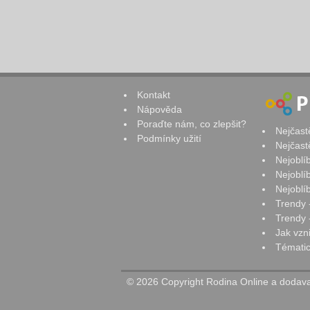
Kontakt
Nápověda
Poraďte nám, co zlepšit?
Nejčast
Podmínky užití
Nejčast
Nejoblí
Nejoblí
Nejoblí
Trendy 
Trendy -
Jak vzn
Tématic
© 2026 Copyright Rodina Online a dodavat