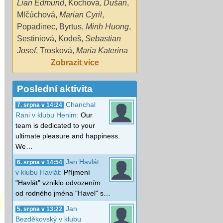
Lian Edmund
,
Kochová
,
Dušan
,
Mlčúchová
,
Marian Cyril
,
Popadinec
,
Byrtus
,
Minh Huong
,
Sestiniová
,
Kodeš
,
Sebastian
Josef
,
Trosková
,
Maria Katerina
Zobrazit více
Poslední aktivita
Chanchal
7. srpna v 14:24
Rani v klubu Henim:
Our
team is dedicated to your
ultimate pleasure and happiness.
We…
Jan Havlát
6. srpna v 14:54
v klubu Havlát:
Příjmení
"Havlát" vzniklo odvozením
od rodného jména "Havel" s…
Jan
5. srpna v 13:22
Bezděkovský v klubu