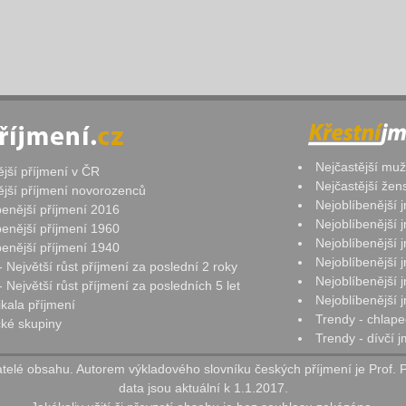
Nejčastější mu
ější příjmení v ČR
Nejčastější že
ější příjmení novorozenců
Nejoblíbenější
benější příjmení 2016
Nejoblíbenější
benější příjmení 1960
Nejoblíbenější
benější příjmení 1940
Nejoblíbenější
- Největší růst příjmení za poslední 2 roky
Nejoblíbenější
 Největší růst příjmení za posledních 5 let
Nejoblíbenější
ikala příjmení
Trendy - chlape
ké skupiny
Trendy - dívčí 
elé obsahu. Autorem výkladového slovníku českých příjmení je Prof. 
data jsou aktuální k 1.1.2017.