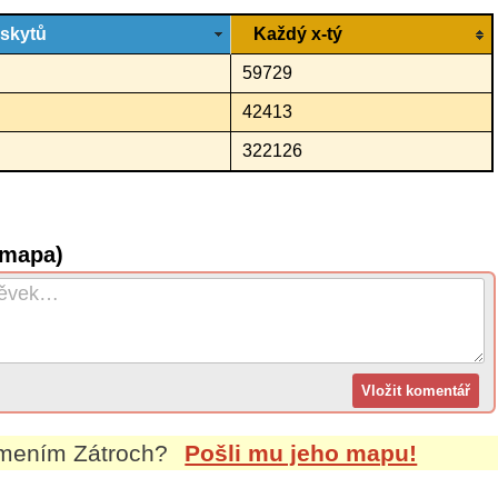
ýskytů
Každý x-tý
59729
42413
322126
(mapa)
íjmením
Zátroch
?
Pošli mu jeho mapu!