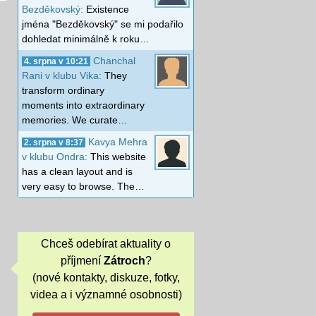
Bezděkovský:
Existence
jména "Bezděkovský" se mi podařilo
dohledat minimálně k roku…
Chanchal
4. srpna v 10:21
Rani v klubu Vika:
They
transform ordinary
moments into extraordinary
memories. We curate…
Kavya Mehra
2. srpna v 8:37
v klubu Ondra:
This website
has a clean layout and is
very easy to browse. The…
Chceš odebírat aktuality o
příjmení
Zátroch
?
(nové kontakty, diskuze, fotky,
videa a i významné osobnosti)