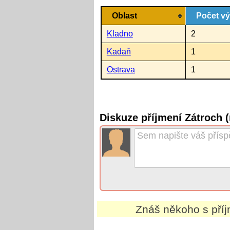
Oblast
Počet v
Kladno
2
Kadaň
1
Ostrava
1
Diskuze příjmení Zátroch 
Znáš někoho s př