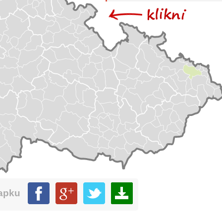
mapku