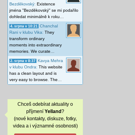
Bezděkovský:
Existence
jména "Bezděkovský" se mi podařilo
dohledat minimálně k roku…
Chanchal
4. srpna v 10:21
Rani v klubu Vika:
They
transform ordinary
moments into extraordinary
memories. We curate…
Kavya Mehra
2. srpna v 8:37
v klubu Ondra:
This website
has a clean layout and is
very easy to browse. The…
Chceš odebírat aktuality o
příjmení
Yelland
?
(nové kontakty, diskuze, fotky,
videa a i významné osobnosti)