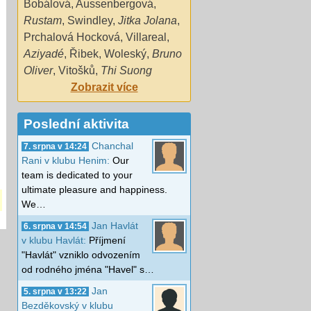
Bobáĺová
,
Aussenbergová
,
Rustam
,
Swindley
,
Jitka Jolana
,
Prchalová Hocková
,
Villareal
,
Aziyadé
,
Řibek
,
Woleský
,
Bruno
Oliver
,
Vitošků
,
Thi Suong
Zobrazit více
Poslední aktivita
Chanchal
7. srpna v 14:24
Rani v klubu Henim:
Our
team is dedicated to your
ultimate pleasure and happiness.
We…
Jan Havlát
6. srpna v 14:54
v klubu Havlát:
Příjmení
"Havlát" vzniklo odvozením
od rodného jména "Havel" s…
Jan
5. srpna v 13:22
Bezděkovský v klubu