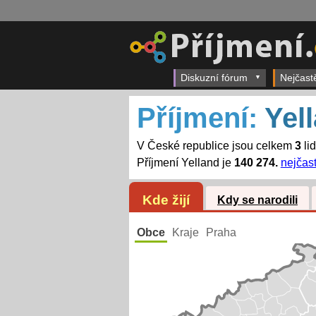
Diskuzní fórum
Nejčast
Příjmení:
Yel
V České republice jsou celkem
3
li
Příjmení Yelland je
140 274.
nejčast
Kde žijí
Kdy se narodili
Obce
Kraje
Praha