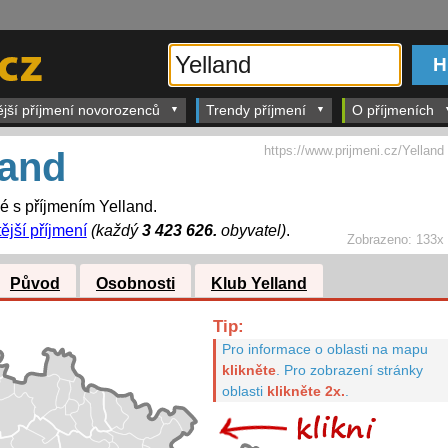
ější příjmení novorozenců
Trendy příjmení
O příjmeních
https://www.prijmeni.cz/Yelland
land
dé s příjmením Yelland.
ější příjmení
(každý
3 423 626.
obyvatel)
.
Zobrazeno:
133x
Původ
Osobnosti
Klub Yelland
Tip:
Pro informace o oblasti na mapu
klikněte
.
Pro zobrazení stránky
oblasti
klikněte 2x.
.