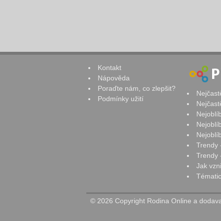
Kontakt
Nápověda
Poraďte nám, co zlepšit?
Nejčast
Podmínky užití
Nejčast
Nejoblí
Nejoblí
Nejoblí
Trendy 
Trendy -
Jak vzn
Tématic
© 2026 Copyright Rodina Online a dodavat