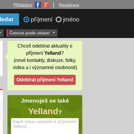
|
Přihlášení
Registrace
příjmení
jméno
Četnost podle oblastí
Chceš odebírat aktuality o
příjmení
Yelland
?
(nové kontakty, diskuze, fotky,
videa a i významné osobnosti)
Jmenuješ se také
Yelland
?