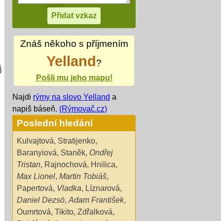
Znáš někoho s příjmením
Yelland
?
Pošli mu jeho mapu!
Najdi
rýmy na slovo Yelland
a
napiš báseň.
(Rýmovač.cz)
Poslední hledání
Kulvajtová
,
Stratijenko
,
Baranyiová
,
Staněk
,
Ondřej
Tristan
,
Rajnochová
,
Hnilica
,
Max Lionel
,
Martin Tobiáš
,
Papertová
,
Vladka
,
Líznarová
,
Daniel Dezsö
,
Adam František
,
Oumrtová
,
Tikito
,
Zdřalková
,