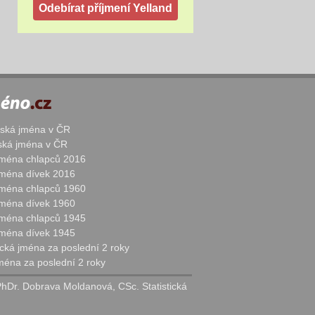
žská jména v ČR
nská jména v ČR
 jména chlapců 2016
 jména dívek 2016
 jména chlapců 1960
 jména dívek 1960
 jména chlapců 1945
 jména dívek 1945
cká jména za poslední 2 roky
jména za poslední 2 roky
PhDr. Dobrava Moldanová, CSc. Statistická