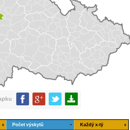
mapku
Počet výskytů
Každý x-tý