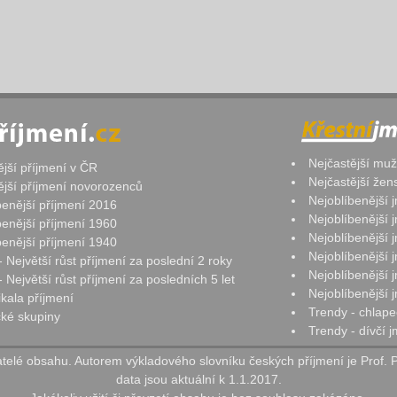
Nejčastější mu
ější příjmení v ČR
Nejčastější že
ější příjmení novorozenců
Nejoblíbenější
benější příjmení 2016
Nejoblíbenější
benější příjmení 1960
Nejoblíbenější
benější příjmení 1940
Nejoblíbenější
- Největší růst příjmení za poslední 2 roky
Nejoblíbenější
 Největší růst příjmení za posledních 5 let
Nejoblíbenější
ikala příjmení
Trendy - chlape
ké skupiny
Trendy - dívčí 
elé obsahu. Autorem výkladového slovníku českých příjmení je Prof. 
data jsou aktuální k 1.1.2017.