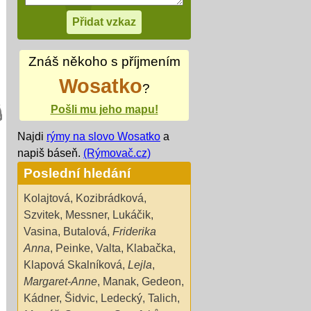
Znáš někoho s příjmením
Wosatko
?
Pošli mu jeho mapu!
Najdi
rýmy na slovo Wosatko
a
napiš báseň.
(Rýmovač.cz)
Poslední hledání
Kolajtová
,
Kozibrádková
,
Szvitek
,
Messner
,
Lukáčik
,
Vasina
,
Butalová
,
Friderika
Anna
,
Peinke
,
Valta
,
Klabačka
,
Klapová Skalníková
,
Lejla
,
Margaret-Anne
,
Manak
,
Gedeon
,
Kádner
,
Šidvic
,
Ledecký
,
Talich
,