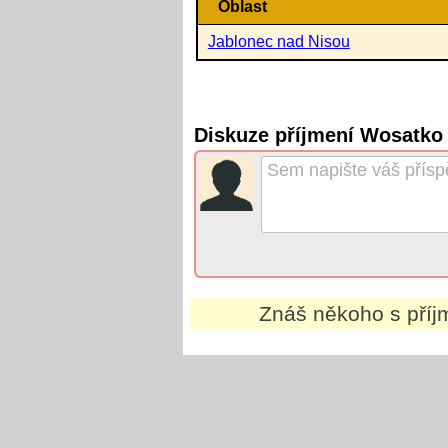
Oblast
Jablonec nad Nisou
Diskuze příjmení Wosatko
Znáš někoho s pří