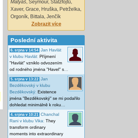
Matyáš
,
Seymour
,
Statzfojtů
,
Xaver
,
Grace
,
Hruška
,
Petrželka
,
Orgoník
,
Bittala
,
Jenčík
Zobrazit více
Poslední aktivita
Jan Havlát
6. srpna v 14:54
v klubu Havlát:
Příjmení
"Havlát" vzniklo odvozením
od rodného jména "Havel" s…
Jan
5. srpna v 13:22
Bezděkovský v klubu
Bezděkovský:
Existence
jména "Bezděkovský" se mi podařilo
dohledat minimálně k roku…
Chanchal
4. srpna v 10:21
Rani v klubu Vika:
They
transform ordinary
moments into extraordinary