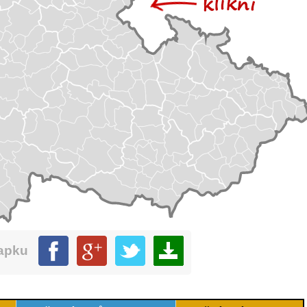
mapku