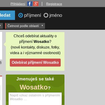
|
Přihlášení
Registrace
příjmení
jméno
Četnost podle oblastí
Chceš odebírat aktuality o
příjmení
Wosatko
?
(nové kontakty, diskuze, fotky,
videa a i významné osobnosti)
)
Jmenuješ se také
Wosatko
?