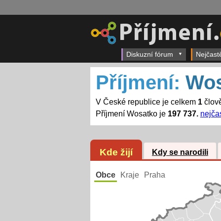
Diskuzní fórum
Nejčast
Příjmení:
Wos
V České republice je celkem
1
člově
Příjmení Wosatko je
197 737.
nejčas
Kde žijí
Kdy se narodili
Obce
Kraje
Praha