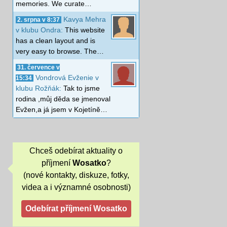
memories. We curate…
Kavya Mehra
2. srpna v 8:37
v klubu Ondra:
This website
has a clean layout and is
very easy to browse. The…
31. července v
Vondrová Evženie v
15:34
klubu Rožňák:
Tak to jsme
rodina ,můj děda se jmenoval
Evžen,a já jsem v Kojetíně…
Chceš odebírat aktuality o
příjmení
Wosatko
?
(nové kontakty, diskuze, fotky,
videa a i významné osobnosti)