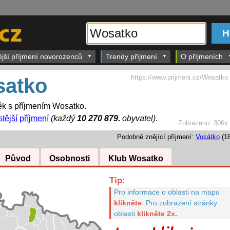
ější příjmení novorozenců
Trendy příjmení
O příjmeních
https://www.prijmeni.cz/Wosatko
atko
k s příjmením Wosatko.
tější příjmení
(každý
10 270 879.
obyvatel)
.
Zobrazeno:
306x
Podobně znějící příjmení:
Vosátko
(18
Původ
Osobnosti
Klub Wosatko
Tip:
Pro informace o oblasti na mapu
klikněte
.
Pro zobrazení stránky
oblasti
klikněte 2x.
.