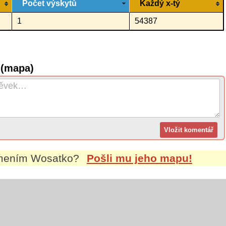
Počet výskytů
Každý x-tý
1
54387
 (mapa)
jmením
Wosatko
?
Pošli mu jeho mapu!