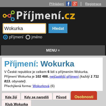
|
Přihlášení
Registrace
příjmení
jméno
MENU ≡
Příjmení:
Wokurka
V České republice je celkem
6
lidí s příjmením Wokurka.
Příjmení Wokurka je
102 488.
nejčastější příjmení
(každý
1 711
813.
obyvatel)
.
Přechýlená forma:
Wokurková
(6)
Osobnosti
Kde žijí
Kdy se narodili
Původ
Klub Wokurka