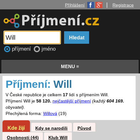
|
Přihlášení
Registrace
příjmení
jméno
MENU ≡
Příjmení:
Will
V České republice je celkem
17
lidí s příjmením Will.
Příjmení Will je
58 120.
nejčastější příjmení
(každý
604 169.
obyvatel)
.
Přechýlená forma:
Willová
(19)
Kde žijí
Kdy se narodili
Původ
Osobnosti (44)
Klub Will