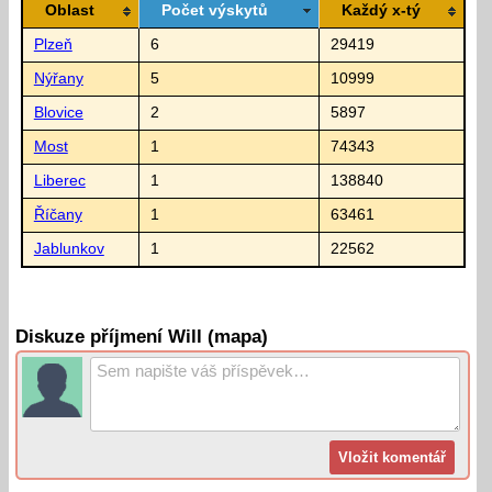
Oblast
Počet výskytů
Každý x-tý
Plzeň
6
29419
Nýřany
5
10999
Blovice
2
5897
Most
1
74343
Liberec
1
138840
Říčany
1
63461
Jablunkov
1
22562
Diskuze příjmení Will (mapa)