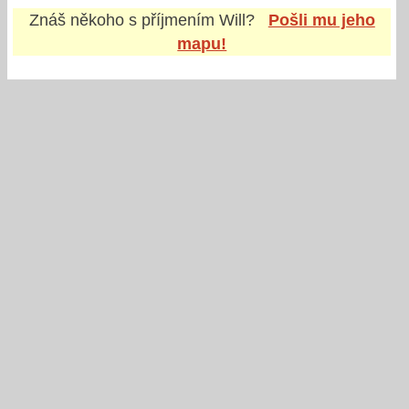
Znáš někoho s příjmením
Will
?
Pošli mu jeho
mapu!