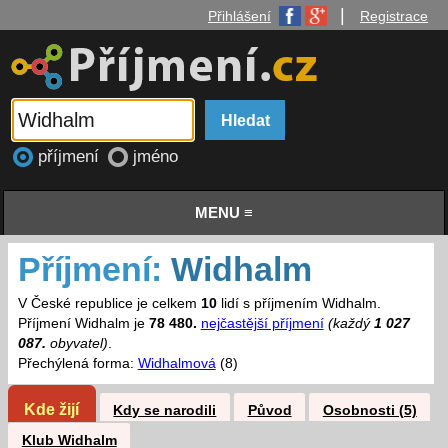
|
Přihlášení
Registrace
příjmení
jméno
MENU ≡
Příjmení:
Widhalm
V České republice je celkem
10
lidí s příjmením Widhalm.
Příjmení Widhalm je
78 480.
nejčastější příjmení
(každý
1 027
087.
obyvatel)
.
Přechýlená forma:
Widhalmová
(8)
Kde žijí
Kdy se narodili
Původ
Osobnosti (5)
Klub Widhalm