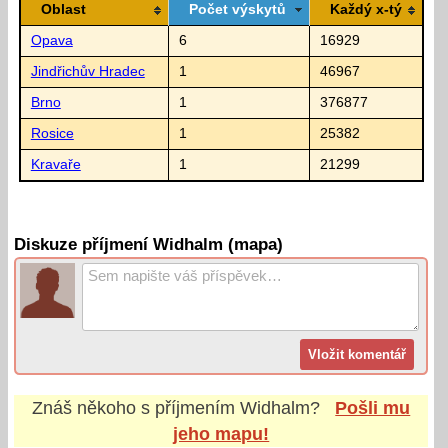
Oblast
Počet výskytů
Každý x-tý
Opava
6
16929
Jindřichův Hradec
1
46967
Brno
1
376877
Rosice
1
25382
Kravaře
1
21299
Diskuze příjmení Widhalm (mapa)
Znáš někoho s příjmením
Widhalm
?
Pošli mu
jeho mapu!