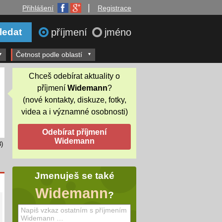
|
Přihlášení
Registrace
příjmení
jméno
Četnost podle oblastí
Chceš odebírat aktuality o
příjmení
Widemann
?
(nové kontakty, diskuze, fotky,
videa a i významné osobnosti)
)
Jmenuješ se také
Widemann
?