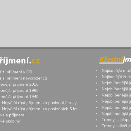
Nejčastější mu
ější příjmení v ČR
Nejčastější že
ější příjmení novorozenců
Nejoblíbenější
benější příjmení 2016
Nejoblíbenější
benější příjmení 1960
Nejoblíbenější
benější příjmení 1940
Nejoblíbenější
- Největší růst příjmení za poslední 2 roky
Nejoblíbenější
 Největší růst příjmení za posledních 5 let
Nejoblíbenější
ikala příjmení
Trendy - chlape
ké skupiny
Trendy - dívčí 