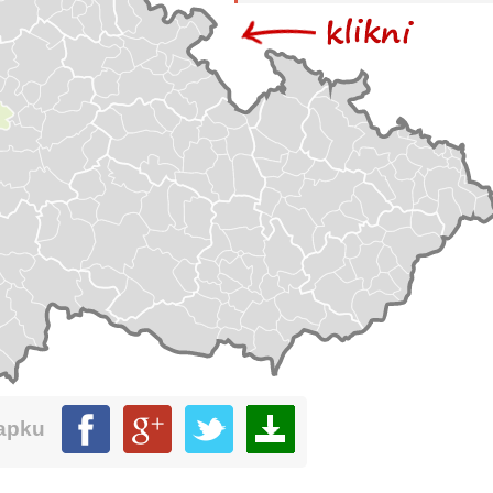
mapku