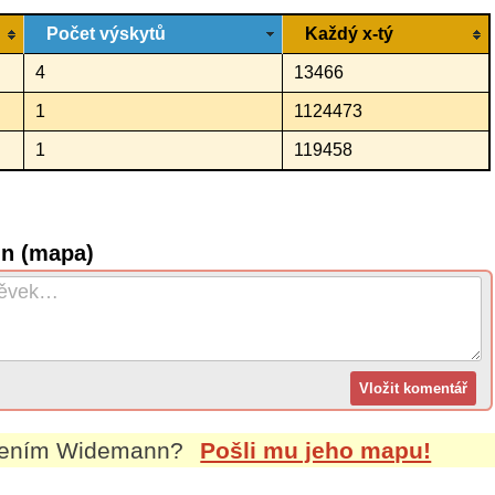
Počet výskytů
Každý x-tý
4
13466
1
1124473
1
119458
nn (mapa)
mením
Widemann
?
Pošli mu jeho mapu!