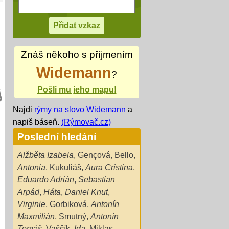
Znáš někoho s příjmením
Widemann
?
Pošli mu jeho mapu!
Najdi
rýmy na slovo Widemann
a
napiš báseň.
(Rýmovač.cz)
Poslední hledání
Alžběta Izabela
,
Gençová
,
Bello
,
Antonia
,
Kukuliáš
,
Aura Cristina
,
Eduardo Adrián
,
Sebastian
Arpád
,
Háta
,
Daniel Knut
,
Virginie
,
Gorbiková
,
Antonín
Maxmilián
,
Smutný
,
Antonín
Tomáš
,
Vaščík
,
Ida
,
Miklas
,