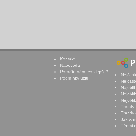
Kontakt
Nápověda
Poraďte nám, co zlepšit?
Nejčast
Podmínky užití
Nejčast
Nejoblí
Nejoblí
Nejoblí
Trendy 
Trendy -
Jak vzn
Tématic