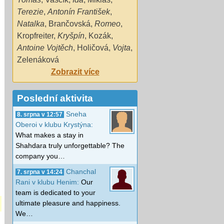
Terezie
,
Antonín František
,
Natalka
,
Brančovská
,
Romeo
,
Kropfreiter
,
Kryšpín
,
Kozák
,
Antoine Vojtěch
,
Holičová
,
Vojta
,
Zelenáková
Zobrazit více
Poslední aktivita
Sneha
8. srpna v 12:57
Oberoi v klubu Krystýna:
What makes a stay in
Shahdara truly unforgettable? The
company you…
Chanchal
7. srpna v 14:24
Rani v klubu Henim:
Our
team is dedicated to your
ultimate pleasure and happiness.
We…