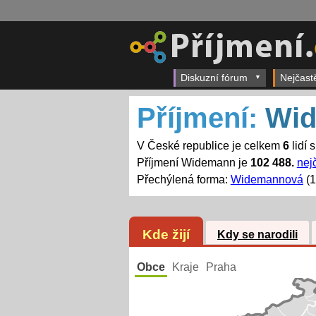
Diskuzní fórum
Nejčast
Příjmení:
Wi
V České republice je celkem
6
lidí 
Příjmení Widemann je
102 488.
nej
Přechýlená forma:
Widemannová
(1
Kde žijí
Kdy se narodili
Obce
Kraje
Praha