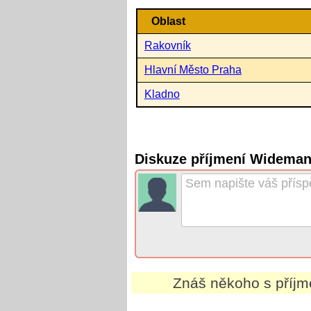
Oblast
Rakovník
Hlavní Město Praha
Kladno
Diskuze příjmení Widema
Znáš někoho s příj