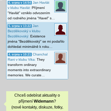
Jan Havlát
6. srpna v 14:54
v klubu Havlát:
Příjmení
"Havlát" vzniklo odvozením
od rodného jména "Havel" s…
Jan
5. srpna v 13:22
Bezděkovský v klubu
Bezděkovský:
Existence
jména "Bezděkovský" se mi podařilo
dohledat minimálně k roku…
Chanchal
4. srpna v 10:21
Rani v klubu Vika:
They
transform ordinary
moments into extraordinary
memories. We curate…
Chceš odebírat aktuality o
příjmení
Widemann
?
(nové kontakty, diskuze, fotky,