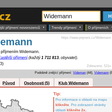
ější příjmení novorozenců
Trendy příjmení
O příjmeních
https://www.prijmeni.cz/Widemann
demann
s příjmením Widemann.
častější příjmení
(každý
1 711 813.
obyvatel)
.
3)
Zobrazeno:
521x
Podobně znějící příjmení:
Videman
(44),
Videmann
(8
Původ
Osobnosti (5)
Klub Widemann
Tip:
Pro informace o oblasti na mapu
klikněte
.
Pro zobrazení stránky
oblasti
klikněte 2x.
.