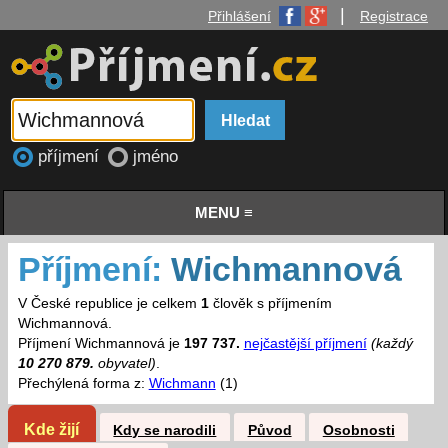
|
Přihlášení
Registrace
příjmení
jméno
MENU ≡
Příjmení:
Wichmannová
V České republice je celkem
1
člověk s příjmením
Wichmannová.
Příjmení Wichmannová je
197 737.
nejčastější příjmení
(každý
10 270 879.
obyvatel)
.
Přechýlená forma z:
Wichmann
(1)
Kde žijí
Kdy se narodili
Původ
Osobnosti