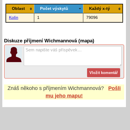
Oblast
Počet výskytů
Každý x-tý
Kolín
1
79096
Diskuze příjmení Wichmannová (mapa)
Znáš někoho s příjmením
Wichmannová
?
Pošli
mu jeho mapu!