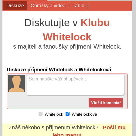
Diskuze
Obrázky a videa
Tablo
Diskutujte v
Klubu
Whitelock
s majiteli a fanoušky příjmení Whitelock.
Diskuze příjmení Whitelock a Whitelocková
Whitelock
Whitelocková
Znáš někoho s příjmením
Whitelock
?
Pošli mu
jeho mapu!