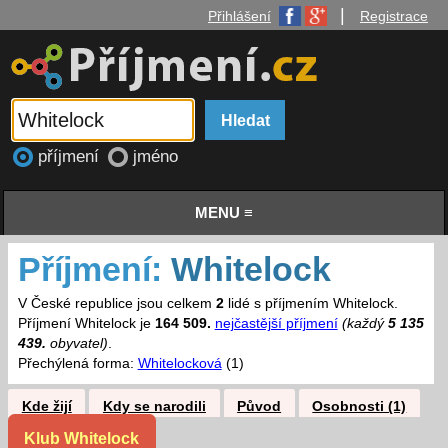
|
Přihlášení
Registrace
příjmení
jméno
MENU ≡
Příjmení:
Whitelock
V České republice jsou celkem
2
lidé s příjmením Whitelock.
Příjmení Whitelock je
164 509.
nejčastější příjmení
(každý
5 135
439.
obyvatel)
.
Přechýlená forma:
Whitelocková
(1)
Kde žijí
Kdy se narodili
Původ
Osobnosti (1)
Klub Whitelock