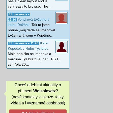
has a clean layout and is
very easy to browse. The…
31. července v
Vondrová Evženie v
15:34
klubu Rožňák:
Tak to jsme
rodina ,můj děda se jmenoval
Evžen,a já jsem v Kojetíně…
Karel
31. července v 11:26
Kopeček v klubu Tyslbret:
Moje babička se jmenovala
Karolina Tyslbretová, nar.: 1871,
zemřela 20…
Chceš odebírat aktuality o
příjmení
Weisslowitz
?
(nové kontakty, diskuze, fotky,
videa a i významné osobnosti)