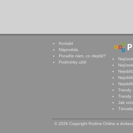
Kontakt
Nápověda
Poraďte nám, co zlepšit?
Nejčast
Podmínky užití
Nejčast
Nejoblí
Nejoblí
Nejoblí
Trendy 
Trendy -
Jak vzn
Tématic
© 2026 Copyright Rodina Online a dodavat