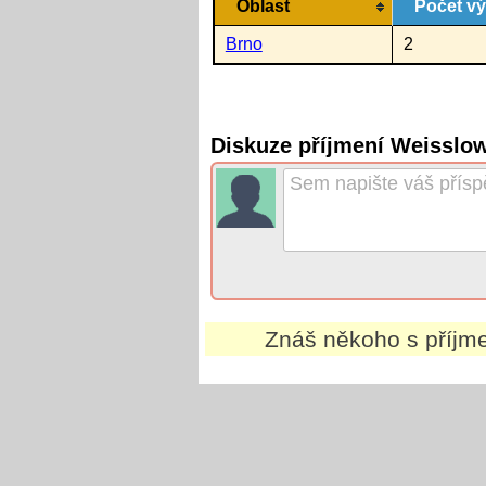
Oblast
Počet v
Brno
2
Diskuze příjmení Weisslow
Znáš někoho s příj