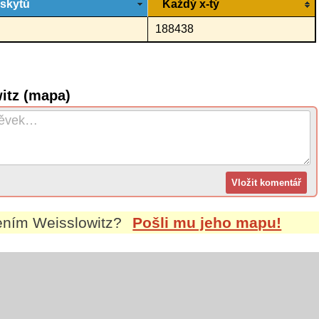
ýskytů
Každý x-tý
188438
itz (mapa)
mením
Weisslowitz
?
Pošli mu jeho mapu!