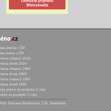
žská jména v ČR
nská jména v ČR
 jména chlapců 2016
 jména dívek 2016
 jména chlapců 1960
 jména dívek 1960
 jména chlapců 1945
 jména dívek 1945
cká jména za poslední 2 roky
jména za poslední 2 roky
PhDr. Dobrava Moldanová, CSc. Statistická