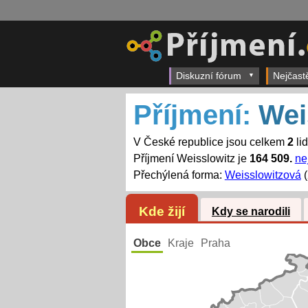
Diskuzní fórum
Nejčast
Příjmení:
Wei
V České republice jsou celkem
2
li
Příjmení Weisslowitz je
164 509.
ne
Přechýlená forma:
Weisslowitzová
(
Kde žijí
Kdy se narodili
Obce
Kraje
Praha