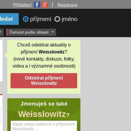
|
Přihlášení
Registrace
příjmení
jméno
Četnost podle oblastí
Chceš odebírat aktuality o
příjmení
Weisslowitz
?
(nové kontakty, diskuze, fotky,
videa a i významné osobnosti)
Jmenuješ se také
Weisslowitz
?