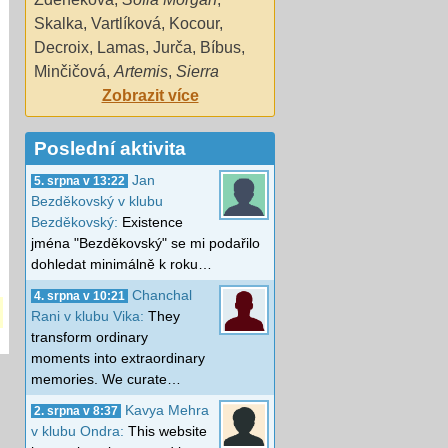
Skalka
,
Vartlíková
,
Kocour
,
Decroix
,
Lamas
,
Jurča
,
Bíbus
,
Minčičová
,
Artemis
,
Sierra
Zobrazit více
Poslední aktivita
Jan
5. srpna v 13:22
Bezděkovský v klubu
Bezděkovský:
Existence
jména "Bezděkovský" se mi podařilo
dohledat minimálně k roku…
Chanchal
4. srpna v 10:21
Rani v klubu Vika:
They
transform ordinary
moments into extraordinary
memories. We curate…
Kavya Mehra
2. srpna v 8:37
v klubu Ondra:
This website