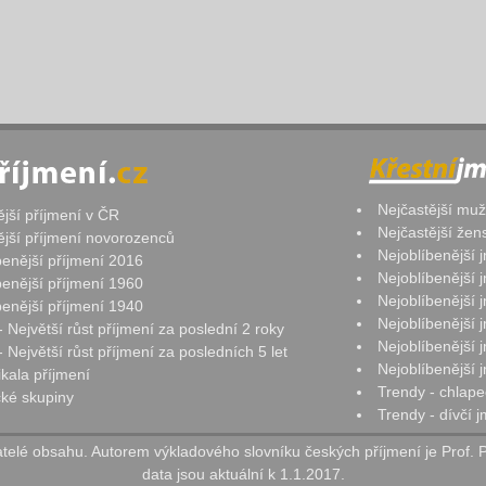
Nejčastější mu
ější příjmení v ČR
Nejčastější že
ější příjmení novorozenců
Nejoblíbenější
benější příjmení 2016
Nejoblíbenější
benější příjmení 1960
Nejoblíbenější
benější příjmení 1940
Nejoblíbenější
- Největší růst příjmení za poslední 2 roky
Nejoblíbenější
 Největší růst příjmení za posledních 5 let
Nejoblíbenější
ikala příjmení
Trendy - chlape
ké skupiny
Trendy - dívčí 
elé obsahu. Autorem výkladového slovníku českých příjmení je Prof. 
data jsou aktuální k 1.1.2017.