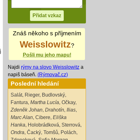
Znáš někoho s příjmením
Weisslowitz
?
Pošli mu jeho mapu!
Najdi
rýmy na slovo Weisslowitz
a
napiš báseň.
(Rýmovač.cz)
Poslední hledání
Salát
,
Rieger
,
Budlovský
,
Fantura
,
Martha Lucía
,
Očkay
,
Zdeněk Johan
,
Drahotín
,
Ilias
,
Marc Alan
,
Cibere
,
Eliška
Hanka
,
Holobrádková
,
Sterrová
,
Ondra
,
Čacký
,
Tomšů
,
Polách
,
Zdeneková
,
Sofia Morgan
,