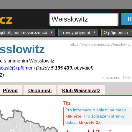
ější příjmení novorozenců
Trendy příjmení
O příjmeních
https://www.prijmeni.cz/Weisslowitz
sslowitz
dé s příjmením Weisslowitz.
jčastější příjmení
(každý
5 135 439.
obyvatel)
.
2)
Zobrazeno:
134x
Původ
Osobnosti
Klub Weisslowitz
Tip:
Pro informace o oblasti na mapu
klikněte
.
Pro zobrazení stránky
oblasti
klikněte 2x.
.