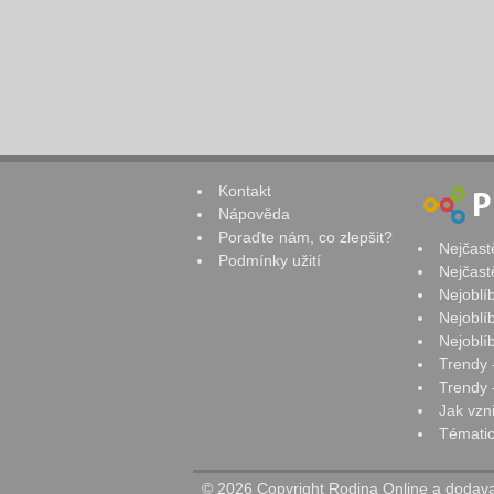
Kontakt
Nápověda
Poraďte nám, co zlepšit?
Nejčast
Podmínky užití
Nejčast
Nejoblí
Nejoblí
Nejoblí
Trendy 
Trendy -
Jak vzn
Tématic
© 2026 Copyright Rodina Online a dodavat