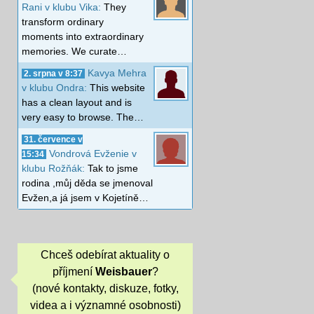
Rani v klubu Vika:
They
transform ordinary
moments into extraordinary
memories. We curate…
Kavya Mehra
2. srpna v 8:37
v klubu Ondra:
This website
has a clean layout and is
very easy to browse. The…
31. července v
Vondrová Evženie v
15:34
klubu Rožňák:
Tak to jsme
rodina ,můj děda se jmenoval
Evžen,a já jsem v Kojetíně…
Chceš odebírat aktuality o
příjmení
Weisbauer
?
(nové kontakty, diskuze, fotky,
videa a i významné osobnosti)