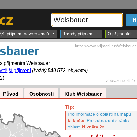
ější příjmení novorozenců
Trendy příjmení
O příjmeních
https://www.prijmeni.cz/Weisbauer
sbauer
 s příjmením Weisbauer.
stější příjmení
(každý
540 572.
obyvatel)
.
2)
Zobrazeno:
684x
Původ
Osobnosti
Klub Weisbauer
Tip:
Pro informace o oblasti na mapu
klikněte
.
Pro zobrazení stránky
oblasti
klikněte 2x.
.