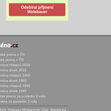
žská jména v ČR
nská jména v ČR
 jména chlapců 2016
 jména dívek 2016
 jména chlapců 1960
 jména dívek 1960
 jména chlapců 1945
 jména dívek 1945
cká jména za poslední 2 roky
jména za poslední 2 roky
PhDr. Dobrava Moldanová, CSc. Statistická