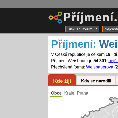
Diskuzní fórum
Nejčast
Příjmení:
Wei
V České republice je celkem
19
lidí
Příjmení Weisbauer je
54 301.
nejča
Přechýlená forma:
Weisbauerová
(2
Kde žijí
Kdy se narodili
Obce
Kraje
Praha