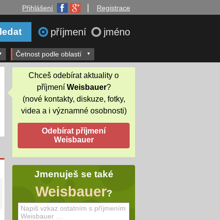
|
Přihlášení
Registrace
příjmení
jméno
Četnost podle oblastí
Chceš odebírat aktuality o
příjmení
Weisbauer
?
(nové kontakty, diskuze, fotky,
videa a i významné osobnosti)
Jmenuješ se také
Weisbauer
?