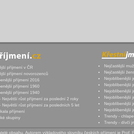
Nejčastější mu
ější příjmení v ČR
Nejčastější že
ější příjmení novorozenců
Nejoblíbenější
benější příjmení 2016
Nejoblíbenější
benější příjmení 1960
Nejoblíbenější
benější příjmení 1940
Nejoblíbenější
- Největší růst příjmení za poslední 2 roky
Nejoblíbenější
 Největší růst příjmení za posledních 5 let
Nejoblíbenější
ikala příjmení
Trendy - chlape
ké skupiny
Trendy - dívčí 
elé obsahu. Autorem výkladového slovníku českých příjmení je Prof. 