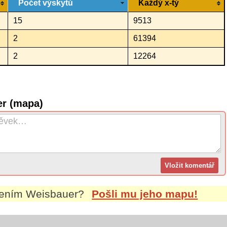
Počet výskytů
Každý x-tý
15
9513
2
61394
2
12264
er (mapa)
mením
Weisbauer
?
Pošli mu jeho mapu!