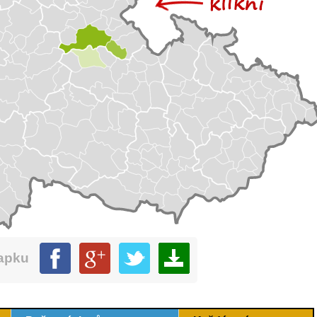
mapku