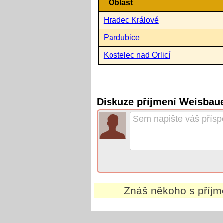
Oblast
Hradec Králové
Pardubice
Kostelec nad Orlicí
Diskuze příjmení Weisbau
Znáš někoho s příj