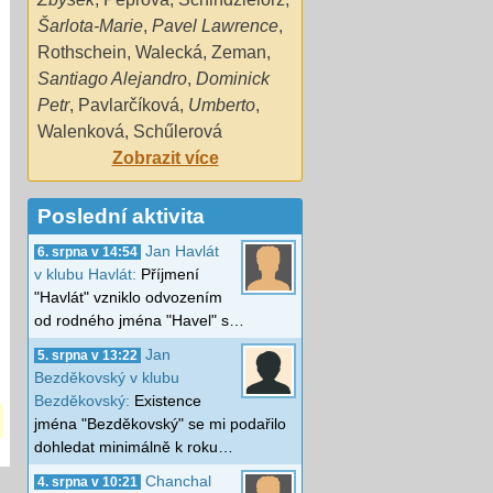
Šarlota-Marie
,
Pavel Lawrence
,
Rothschein
,
Walecká
,
Zeman
,
Santiago Alejandro
,
Dominick
Petr
,
Pavlarčíková
,
Umberto
,
Walenková
,
Schűlerová
Zobrazit více
Poslední aktivita
Jan Havlát
6. srpna v 14:54
v klubu Havlát:
Příjmení
"Havlát" vzniklo odvozením
od rodného jména "Havel" s…
Jan
5. srpna v 13:22
Bezděkovský v klubu
Bezděkovský:
Existence
jména "Bezděkovský" se mi podařilo
dohledat minimálně k roku…
Chanchal
4. srpna v 10:21