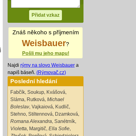
Znáš někoho s příjmením
Weisbauer
?
Pošli mu jeho mapu!
Najdi
rýmy na slovo Weisbauer
a
napiš báseň.
(Rýmovač.cz)
Poslední hledání
Fabčík
,
Soukup
,
Kvášová
,
Sláma
,
Rutková
,
Michael
Boleslav
,
Vajkaiová
,
Kudlič
,
Stehno
,
Stiltennová
,
Dzamková
,
Romana Alexandra
,
Sanétrník
,
Violetta
,
Margitič
,
Ella Sofie
,
Zbyšek
,
Pepřová
,
Schindzielorz
,