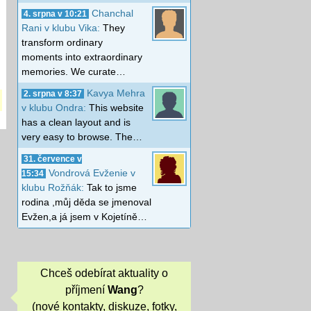
Chanchal
4. srpna v 10:21
Rani v klubu Vika:
They
transform ordinary
moments into extraordinary
memories. We curate…
Kavya Mehra
2. srpna v 8:37
v klubu Ondra:
This website
has a clean layout and is
very easy to browse. The…
31. července v
Vondrová Evženie v
15:34
klubu Rožňák:
Tak to jsme
rodina ,můj děda se jmenoval
Evžen,a já jsem v Kojetíně…
Chceš odebírat aktuality o
příjmení
Wang
?
(nové kontakty, diskuze, fotky,