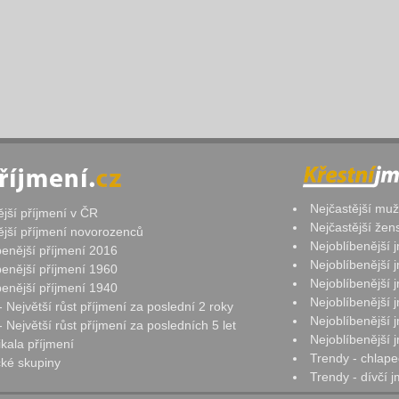
Nejčastější mu
ější příjmení v ČR
Nejčastější že
ější příjmení novorozenců
Nejoblíbenější
benější příjmení 2016
Nejoblíbenější
benější příjmení 1960
Nejoblíbenější
benější příjmení 1940
Nejoblíbenější
- Největší růst příjmení za poslední 2 roky
Nejoblíbenější
 Největší růst příjmení za posledních 5 let
Nejoblíbenější
ikala příjmení
Trendy - chlape
ké skupiny
Trendy - dívčí 