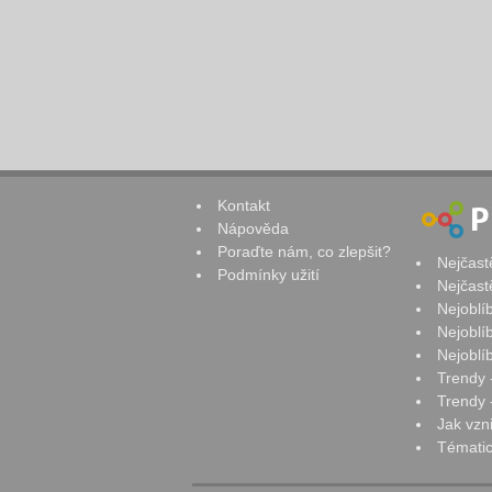
Kontakt
Nápověda
Poraďte nám, co zlepšit?
Nejčast
Podmínky užití
Nejčast
Nejoblí
Nejoblí
Nejoblí
Trendy 
Trendy -
Jak vzn
Tématic