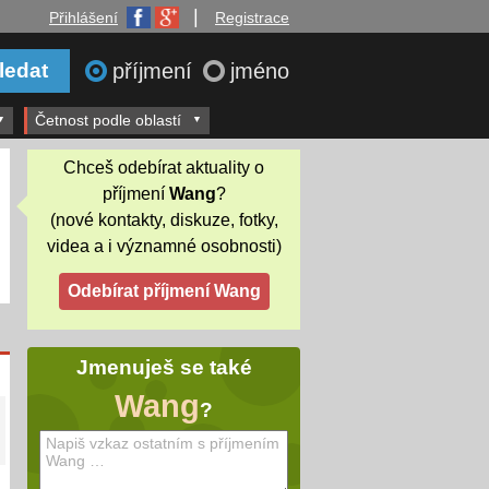
|
Přihlášení
Registrace
příjmení
jméno
Četnost podle oblastí
Chceš odebírat aktuality o
příjmení
Wang
?
(nové kontakty, diskuze, fotky,
videa a i významné osobnosti)
Jmenuješ se také
Wang
?