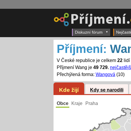
Diskuzní fórum
Nejčast
Příjmení:
Wa
V České republice je celkem
22
lidí
Příjmení Wang je
49 729.
nejčastějš
Přechýlená forma:
Wangová
(10)
Kde žijí
Kdy se narodili
Obce
Kraje
Praha