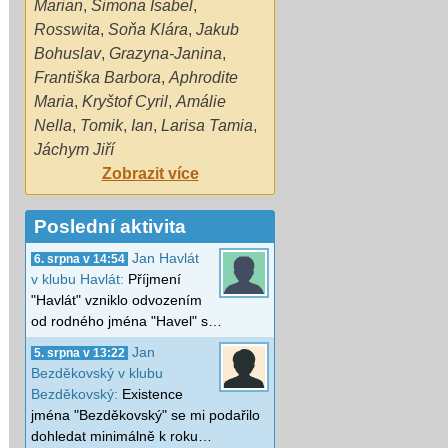
Marian
,
Simona Isabel
,
Rosswita
,
Soňa Klára
,
Jakub
Bohuslav
,
Grazyna-Janina
,
Františka Barbora
,
Aphrodite
Maria
,
Kryštof Cyril
,
Amálie
Nella
,
Tomik
,
Ian
,
Larisa Tamia
,
Jáchym Jiří
Zobrazit více
Poslední aktivita
Jan Havlát
6. srpna v 14:54
v klubu Havlát:
Příjmení
"Havlát" vzniklo odvozením
od rodného jména "Havel" s…
Jan
5. srpna v 13:22
Bezděkovský v klubu
Bezděkovský:
Existence
jména "Bezděkovský" se mi podařilo
dohledat minimálně k roku…