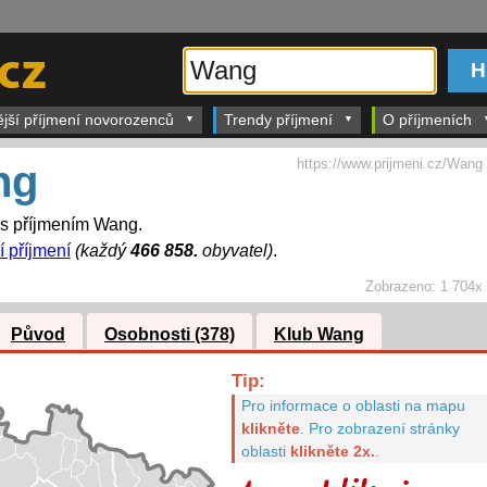
ější příjmení novorozenců
Trendy příjmení
O příjmeních
https://www.prijmeni.cz/Wang
ng
 s příjmením Wang.
í příjmení
(každý
466 858.
obyvatel)
.
Zobrazeno:
1 704x
Původ
Osobnosti (378)
Klub Wang
Tip:
Pro informace o oblasti na mapu
klikněte
.
Pro zobrazení stránky
oblasti
klikněte 2x.
.