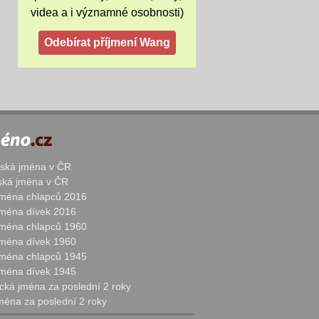
videa a i významné osobnosti)
žská jména v ČR
nská jména v ČR
 jména chlapců 2016
 jména dívek 2016
 jména chlapců 1960
 jména dívek 1960
 jména chlapců 1945
 jména dívek 1945
cká jména za poslední 2 roky
jména za poslední 2 roky