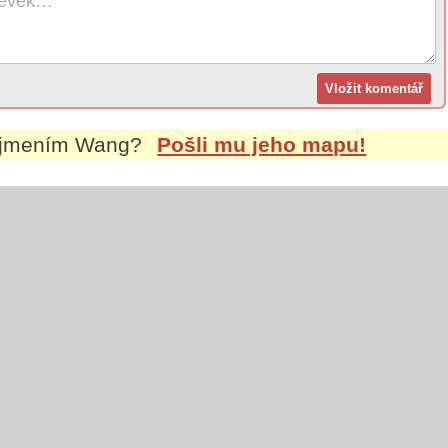
íjmením
Wang
?
Pošli mu jeho mapu!