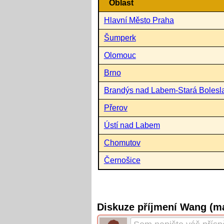
Oblast
Hlavní Město Praha
Šumperk
Olomouc
Brno
Brandýs nad Labem-Stará Bolesl
Přerov
Ústí nad Labem
Chomutov
Černošice
Diskuze příjmení Wang (m