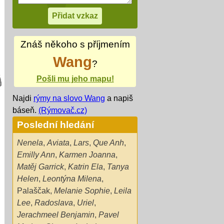
Znáš někoho s příjmením
Wang
?
Pošli mu jeho mapu!
Najdi
rýmy na slovo Wang
a napiš
báseň.
(Rýmovač.cz)
Poslední hledání
Nenela
,
Aviata
,
Lars
,
Que Anh
,
Emilly Ann
,
Karmen Joanna
,
Matěj Garrick
,
Katrin Ela
,
Tanya
Helen
,
Leontýna Milena
,
Palaščak
,
Melanie Sophie
,
Leila
Lee
,
Radoslava
,
Uriel
,
Jerachmeel Benjamin
,
Pavel