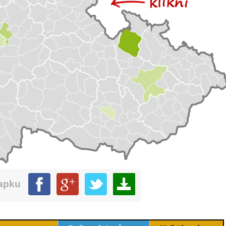
mapku