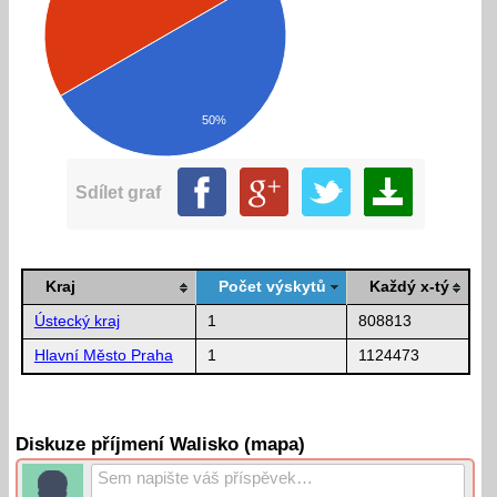
50%
Sdílet graf
Kraj
Počet výskytů
Každý x-tý
Ústecký kraj
1
808813
Hlavní Město Praha
1
1124473
Diskuze příjmení Walisko (mapa)