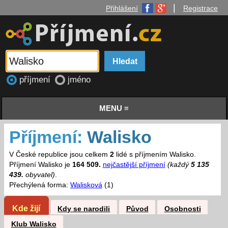
|
Přihlášení
Registrace
příjmení
jméno
MENU ≡
Příjmení:
Walisko
V České republice jsou celkem
2
lidé s příjmením Walisko.
Příjmení Walisko je
164 509.
nejčastější příjmení
(každý
5 135
439.
obyvatel)
.
Přechýlená forma:
Walisková
(1)
Kde žijí
Kdy se narodili
Původ
Osobnosti
Klub Walisko